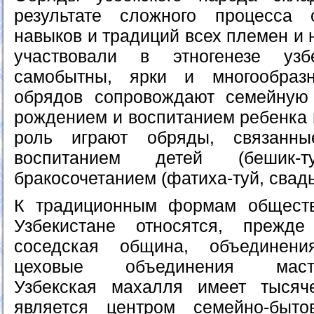
результате сложного процесса 
навыков и традиций всех племен и 
участвовали в этногенезе уз
самобытны, ярки и многообраз
обрядов сопровождают семейную
рождением и воспитанием ребенка 
роль играют обряды, связанн
воспитанием детей (бешик-ту
бракосочетанием (фатиха-туй, свадь
К традиционным формам общест
Узбекистане относятся, прежд
соседская община, объединени
цеховые объединения мастеро
Узбекская махалля имеет тыся
является центром семейно-быт