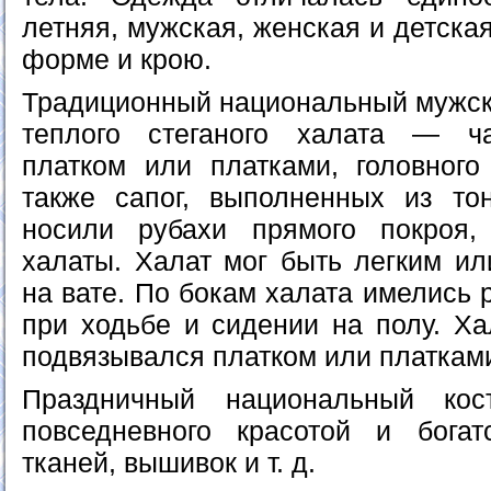
летняя, мужская, женская и детска
форме и крою.
Традиционный национальный мужско
теплого стеганого халата — ча
платком или платками, головного
также сапог, выполненных из то
носили рубахи прямого покроя
халаты. Халат мог быть легким ил
на вате. По бокам халата имелись 
при ходьбе и сидении на полу. Х
подвязывался платком или платкам
Праздничный национальный кос
повседневного красотой и богат
тканей, вышивок и т. д.