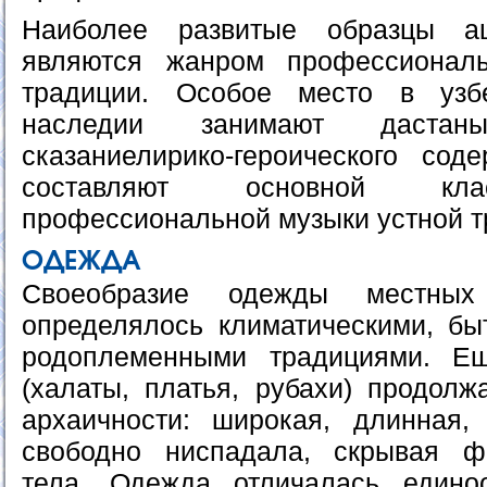
Наиболее развитые образцы а
являются жанром профессионал
традиции. Особое место в узб
наследии занимают даста
сказаниелирико-героического со
составляют основной кла
профессиональной музыки устной т
ОДЕЖДА
Своеобразие одежды местных
определялось климатическими, б
родоплеменными традициями. Е
(халаты, платья, рубахи) продолж
архаичности: широкая, длинная,
свободно ниспадала, скрывая ф
тела. Одежда отличалась едино