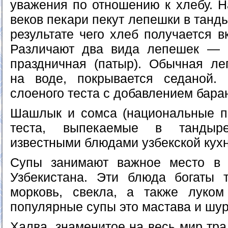
уважения по отношению к хлебу. Н
веков пекари пекут лепешки в танды
результате чего хлеб получается 
Различают два вида лепешек — о
праздничная (патыр). Обычная л
на воде, покрывается седаной. 
слоеного теста с добавлением бара
Шашлык и сомса (национальные п
теста, выпекаемые в тандыре
известными блюдами узбекской кухн
Супы занимают важное место в 
Узбекистана. Эти блюда богаты 
морковь, свекла, а также луко
популярные супы это мастава и шур
Халва, знаменитое на весь мир тр