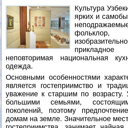
Культура Узбек
ярких и самобы
неподражаемые
фольклор, 
изобразител
прикладн
неповторимая национальная ку
одежда.
Основными особенностями характ
является гостеприимство и тради
уважение к старшим по возрасту. 
большими семьями, состоящи
поколений, поэтому предпочтени
домам на земле. Значительное мест
гостеприимства, занимает чайная