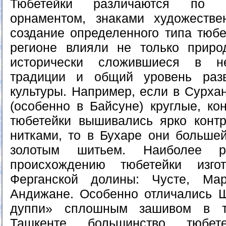
Тюбетейки различаются по 
орнаментом, знаками художестве
создание определенного типа тюбе
регионе влияли не только приро
исторически сложившиеся в н
традиции и общий уровень раз
культуры. Например, если в Сурха
(особенно в Байсуне) круглые, к
тюбетейки вышивались ярко конт
нитками, то в Бухаре они больше
золотым шитьем. Наиболее 
происхождению тюбетейки изго
Ферганской долины: Чусте, Ма
Андижане. Особенно отличались 
дуппи» сплошным зашивом в т
Ташкенте большинство тюбе