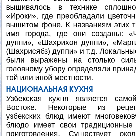
вышивалось в технике сплошно
«Ироки», где преобладали цветоч
вышитом фоне. К названиям этих т
имя города, где они созданы: «
дуппи», «Шахрихон дуппи», «Марг
(Шахрисябз) дуппи» и т.д. Локальн
были выражены на столько сил
головному убору определяли прина
той или иной местности.
НАЦИОНАЛЬНАЯ КУХНЯ
Узбекская кухня является само
Востоке. Некоторые из рецеп
узбекских блюд имеют многовеко
блюдо имеет свои традиционные
приготовления. Существует ок