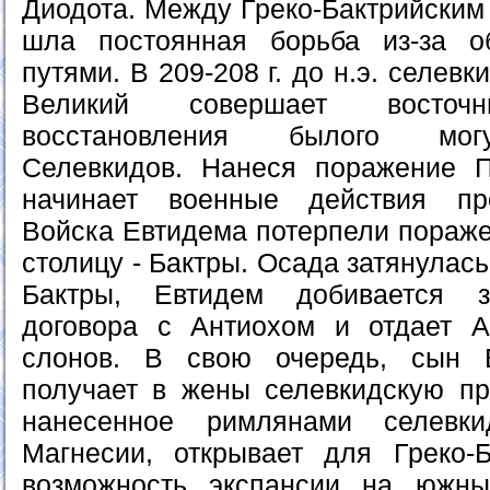
Диодота. Между Греко-Бактрийским
шла постоянная борьба из-за о
путями. В 209-208 г. до н.э. селевк
Великий совершает восто
восстановления былого мог
Селевкидов. Нанеся поражение П
начинает военные действия про
Войска Евтидема потерпели пораже
столицу - Бактры. Осада затянулась
Бактры, Евтидем добивается з
договора с Антиохом и отдает А
слонов. В свою очередь, сын 
получает в жены селевкидскую пр
нанесенное римлянами селевк
Магнесии, открывает для Греко-Б
возможность экспансии на южны