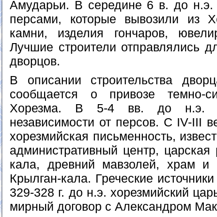
Амударьи. В середине 6 в. до н.э
персами, которые вывозили из Х
камни, изделия гончаров, ювели
Лучшие строители отправлялись дл
дворцов.
В описании строительства двор
сообщается о привозе темно-с
Хорезма. В 5-4 вв. до н.э. 
независимости от персов. С IV-III в
хорезмийская письменность, извест
административный центр, царская 
кала, древний мавзолей, храм и 
Крылган-кала. Греческие источники
329-328 г. до н.э. хорезмийский ц
мирный договор с Александром Мак