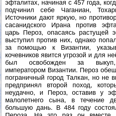
эфталитах, начиная с 457 года, ко
подчинил себе Чаганиан, Тоха
Источники дают яркую, но противо
сасанидского Ирана против эфта
царь Пероз, опасаясь растущей э
выступил против них, однако попа
за помощью к Византии, указы
кочевников явится угрозой и для не
был освобожден за выкуп, 
императором Византии. Пероз обещ
пограничный город Талкан, но не 
предпринял второй поход, котор
неудачно, и Пероз, оставив у э
малолетнего сына, в течение д
большую дань. В 484 году состо
Пероза. На это раз он вместе