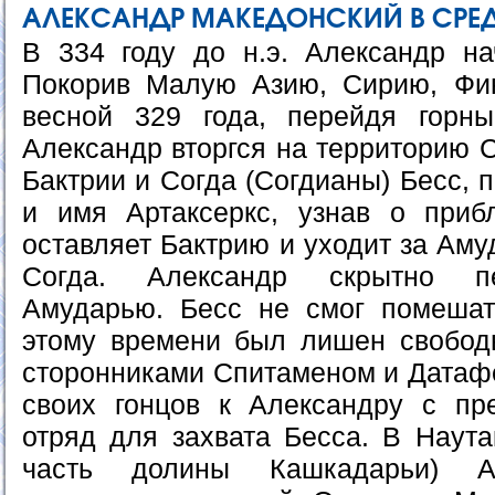
АЛЕКСАНДР МАКЕДОНСКИЙ В СРЕ
В 334 году до н.э. Александр н
Покорив Малую Азию, Сирию, Фин
весной 329 года, перейдя горны
Александр вторгся на территорию 
Бактрии и Согда (Согдианы) Бесс, 
и имя Артаксеркс, узнав о приб
оставляет Бактрию и уходит за Ам
Согда. Александр скрытно пе
Амударью. Бесс не смог помешат
этому времени был лишен свобод
сторонниками Спитаменом и Датаф
своих гонцов к Александру с пр
отряд для захвата Бесса. В Наута
часть долины Кашкадарьи) Ал