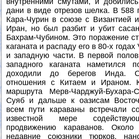
внутренними смутами, и добилис
дани в виде отрезов шелка. В 588 
Кара-Чурин в союзе с Византией и
Иран, но был разбит и убит саса
Бахрам-Чубином. Это поражение ст
каганата и распаду его в 80-х годах
и западную части. В первой полов
западного каганата наметился п
доходили до берегов Инда. О
отношения с Китаем и Ираном. 
маршрута Мерв-Чарджуй-Бухара-С
Суяб и дальше к оазисам Восточ
всем пути караваны встречали со
известной мере содействую
продвижению караванов. Около
недавние союзники тюрков, на