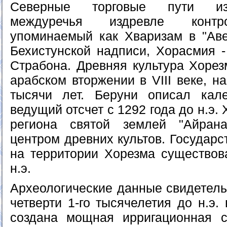
Северные торговые пути из 
междуречья издревле контр
упоминаемый как Хваризам в "Аве
Бехистунской надписи, Хорасмия -
Страбона. Древняя культура Хорез
арабском вторжении в VIII веке, н
тысячи лет. Беруни описал кале
ведущий отсчет с 1292 года до н.э.
региона святой землей "Айран
центром древних культов. Государ
на территории Хорезма существова
н.э.
Археологические данные свидетельс
четверти 1-го тысячелетия до н.э.
создана мощная ирригационная с