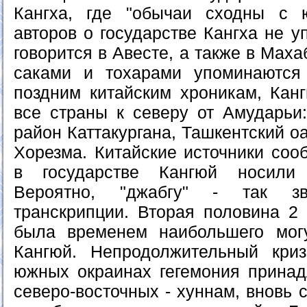
Кангха, где "обычаи сходны с 
авторов о государстве Кангха не у
говорится в Авесте, а также в Маха
саками и тохарами упоминаются
поздним китайским хроникам, Ка
все страны к северу от Амударьи:
район Каттакургана, Ташкентский о
Хорезма. Китайские источники соо
в государстве Кангюй носили 
Вероятно, "джабгу" - так зв
транскрипции. Вторая половина 2 в
была временем наибольшего могу
Кангюй. Непродолжительный криз
южных окраинах гегемония прина
северо-восточных - хуннам, вновь