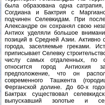
была образована одна сатрапия,
Согдиана и Бактрия с Маргиан
подчинен Селевкидам. При посл
Александре он сохранял свою неза
Антиох уделяли большое внимани
позиций в Средней Азии. Активно 
города, заселяемые греками. Ис
приписывает Селевку строительство
числу самых отдаленных, по 
относится город Антиохия з
предположение, что он распо
современного Ташкента (горо
Ферганской долине. До 60-х годов
Бактрах существовал селевкидс
выпускавший золотые и сер