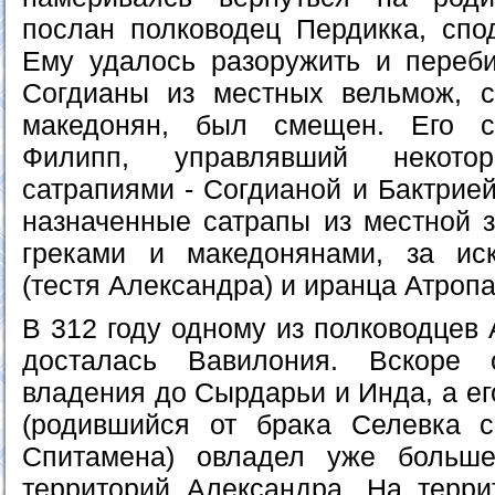
послан полководец Пердикка, спо
Ему удалось разоружить и переби
Согдианы из местных вельмож, с
македонян, был смещен. Его с
Филипп, управлявший некот
сатрапиями - Согдианой и Бактрией
назначенные сатрапы из местной 
греками и македонянами, за ис
(тестя Александра) и иранца Атропа
В 312 году одному из полководцев 
досталась Вавилония. Вскоре
владения до Сырдарьи и Инда, а ег
(родившийся от брака Селевка 
Спитамена) овладел уже больше
территорий Александра. На терр