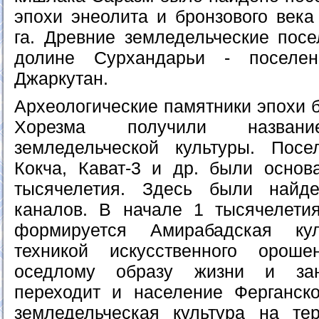
эпохи энеолита и бронзового век
га. Древние земледельческие пос
долине Сурхандарьи - поселе
Джаркутан.
Археологические памятники эпохи 
Хорезма получили название
земледельческой культуры. Посе
Кокча, Кават-3 и др. были основ
тысячелетия. Здесь были найд
каналов. В начале 1 тысячелети
формируется Амирабадская ку
техникой искусственного орош
оседлому образу жизни и зан
переходит и население Ферганск
земледельческая культура на те