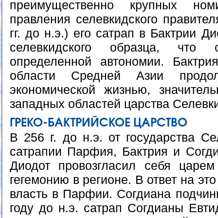
преимущественно крупных ном
правления селевкидского правителя
гг. до н.э.) его сатрап в Бактрии 
селевкидского образца, что с
определенной автономии. Бактри
области Средней Азии продо
экономической жизнью, значител
западных областей царства Селевк
ГРЕКО-БАКТРИЙСКОЕ ЦАРСТВО
В 256 г. до н.э. от государства С
сатрапии Парфия, Бактрия и Согди
Диодот провозгласил себя царем
гегемонию в регионе. В ответ на э
власть в Парфии. Согдиана подчин
году до н.э. сатрап Согдианы Евт