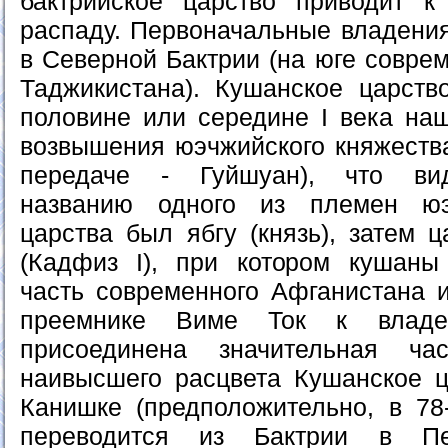
бактрийское царство приводит к
распаду. Первоначальные владени
в Северной Бактрии (на юге совре
Таджикистана). Кушанское царств
половине или середине I века наш
возвышения юэчжийского княжества
передаче - Гуйшуан), что вид
названию одного из племен юэ
царства был ябгу (князь), затем 
(Кадфиз I), при котором кушаны
часть современного Афганистана и
преемнике Виме Ток к влад
присоединена значительная ча
наивысшего расцвета Кушанское ц
Канишке (предположительно, в 78-1
переводится из Бактрии в Пе