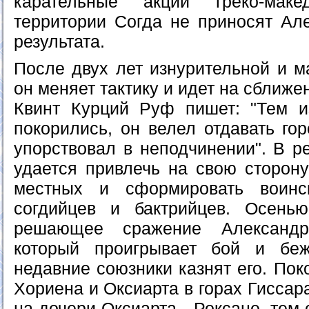
карательные акции греко-мак
территории Согда не приносят Ал
результата.
После двух лет изнурительной и 
он меняет тактику и идет на сближе
Квинт Курций Руф пишет: "Тем и
покорились, он велел отдавать гор
упорствовал в неподчинении". В р
удается привлечь на свою сторону
местных и сформировать воинс
согдийцев и бактрийцев. Осенью
решающее сражение Александр
который проигрывает бой и бе
недавние союзники казнят его. Пок
Хориена и Оксиарта в горах Гиссар
на дочери Оксиарта - Роксане, те