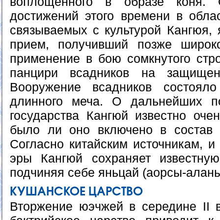
воплощенного в образе коня.
достижений этого времени в облас
связываемых с культурой Кангюя, 
прием, получивший позже широко
применение в бою сомкнутого стр
панцири всадников на защищен
Вооружение всадников состоял
длинного меча. О дальнейших по
государства Кангюй известно очен
было ли оно включено в состав 
Согласно китайским источникам, и
эры Кангюй сохраняет известную
подчиняя себе яньцай (аорсы-аланы
КУШАНСКОЕ ЦАРСТВО
Вторжение юэчжей в середине II в