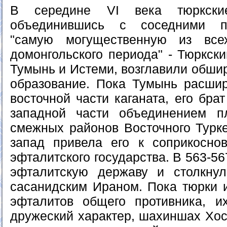
В середине VI века тюркски
объединившись с соседними п
"самую могущественную из все
домонгольского периода" - Тюркски
Тумынь и Истеми, возглавили обши
образование. Пока Тумынь расши
восточной части каганата, его бра
западной части объединением 
смежных районов Восточного Турке
запад привела его к соприкосно
эфталитского государства. В 563-56
эфталитскую державу и столкну
сасанидским Ираном. Пока тюрки 
эфталитов общего противника, и
дружеский характер, шахиншах Хо