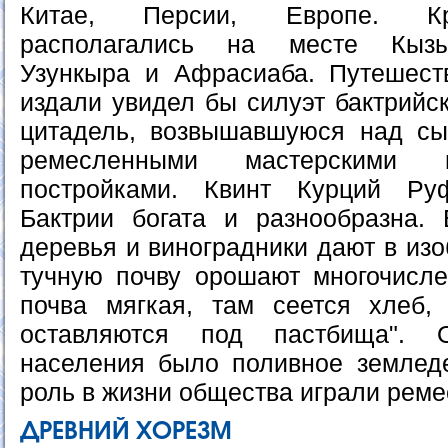
Китае, Персии, Европе. Кр
располагались на месте Кызыл
Узункыра и Афрасиаба. Путешест
издали увидел бы силуэт бактрийс
цитадель, возвышавшуюся над с
ремесленными мастерскими 
постройками. Квинт Курций Ру
Бактрии богата и разнообразна.
деревья и виноградники дают в из
тучную почву орошают многочисле
почва мягкая, там сеется хлеб,
оставляются под пастбища". 
населения было поливное землед
роль в жизни общества играли реме
ДРЕВНИЙ ХОРЕЗМ