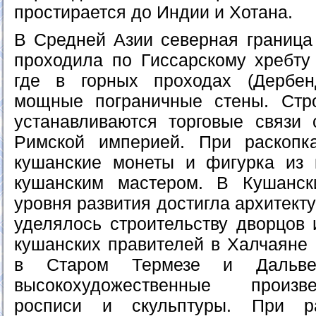
простирается до Индии и Хотана.
В Средней Азии северная граница
проходила по Гиссарскому хребту 
где в горных проходах (Дербе
мощные пограничные стены. Стро
устанавливаются торговые связи
Римской империей. При раскоп
кушанские монеты и фигурка из к
кушанским мастером. В Кушанск
уровня развития достигла архитект
уделялось строительству дворцов 
кушанских правителей в Халчаяне 
в Старом Термезе и Дальвер
высокохудожественные произв
росписи и скульптуры. При ра