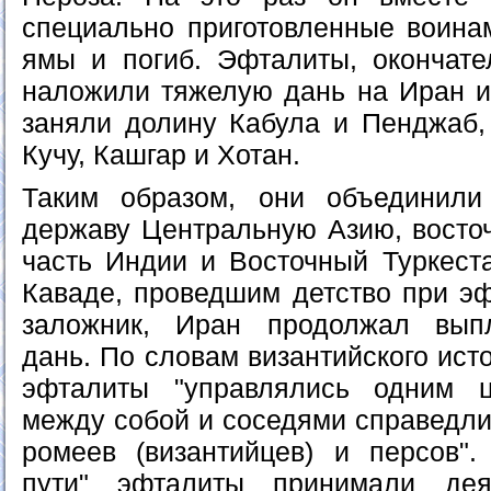
специально приготовленные воина
ямы и погиб. Эфталиты, окончате
наложили тяжелую дань на Иран и
заняли долину Кабула и Пенджаб,
Кучу, Кашгар и Хотан.
Таким образом, они объединил
державу Центральную Азию, восто
часть Индии и Восточный Туркест
Каваде, проведшим детство при эф
заложник, Иран продолжал вып
дань. По словам византийского исто
эфталиты "управлялись одним 
между собой и соседями справедли
ромеев (византийцев) и персов".
пути" эфталиты принимали дея