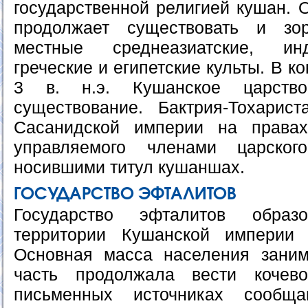
государственной религией кушан. 
продолжает существовать и зо
местные среднеазиатские, инд
греческие и египетские культы. В 
3 в. н.э. Кушанское царство
существование. Бактрия-Тохарис
Сасанидской империи на правах
управляемого членами царског
носившими титул кушаншах.
ГОСУДАРСТВО ЭФТАЛИТОВ
Государство эфталитов образ
территории Кушанской империи
Основная масса населения заним
часть продолжала вести кочев
письменных источниках сообщ