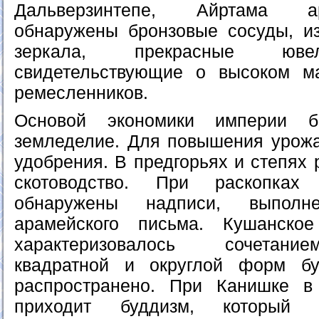
Дальверзинтепе, Айртама а
обнаружены бронзовые сосуды, и
зеркала, прекрасные юве
свидетельствующие о высоком ма
ремесленников.
Основой экономики империи б
земледелие. Для повышения урож
удобрения. В предгорьях и степях 
скотоводство. При раскопках
обнаружены надписи, выпол
арамейского письма. Кушанско
характеризовалось сочетание
квадратной и округлой форм б
распространено. При Канишке в
приходит буддизм, который в