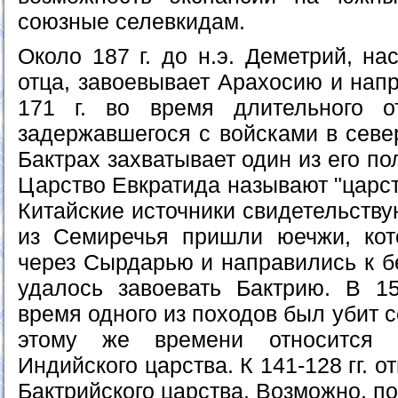
союзные селевкидам.
Около 187 г. до н.э. Деметрий, н
отца, завоевывает Арахосию и нап
171 г. во время длительного от
задержавшегося с войсками в севе
Бактрах захватывает один из его по
Царство Евкратида называют "царст
Китайские источники свидетельствуют
из Семиречья пришли юечжи, кот
через Сырдарью и направились к б
удалось завоевать Бактрию. В 1
время одного из походов был убит 
этому же времени относится о
Индийского царства. К 141-128 гг. о
Бактрийского царства. Возможно, п