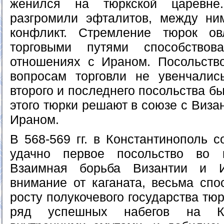
женился на тюркской царевне
разгромили эфталитов, между ни
конфликт. Стремление тюрок о
торговыми путями способство
отношениях с Ираном. Посольств
вопросам торговли не увенчалис
второго и последнего посольства б
этого тюрки решают в союзе с Виза
Ираном.
В 568-569 гг. в Константинополь с
удачно первое посольство во 
Взаимная борьба Византии и И
внимание от каганата, весьма спо
росту полукочевого государства тю
ряд успешных набегов на Ки