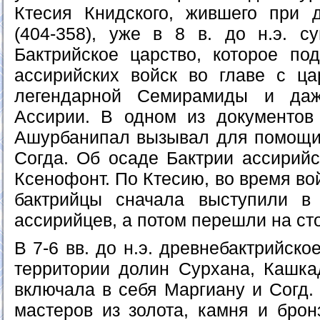
Ктесия Книдского, жившего при д
(404-358), уже в 8 в. до н.э. с
Бактрийское царство, которое по
ассирийских войск во главе с ц
легендарной Семирамиды и да
Ассирии. В одном из документов 
Ашурбанипал вызывал для помощи 
Согда. Об осаде Бактрии ассирий
Ксенофонт. По Ктесию, во время в
бактрийцы сначала выступили в 
ассирийцев, а потом перешли на ст
В 7-6 вв. до н.э. древнебактрийск
территории долин Сурхана, Кашк
включала в себя Маргиану и Согд.
мастеров из золота, камня и брон