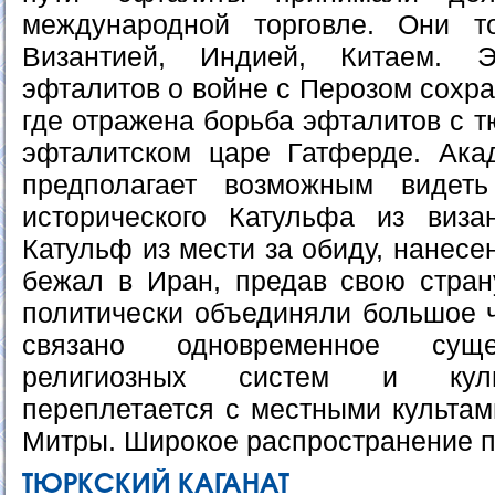
международной торговле. Они т
Византией, Индией, Китаем. Э
эфталитов о войне с Перозом сохра
где отражена борьба эфталитов с т
эфталитском царе Гатферде. Ака
предполагает возможным видет
исторического Катульфа из визан
Катульф из мести за обиду, нанесе
бежал в Иран, предав свою стра
политически объединяли большое ч
связано одновременное суще
религиозных систем и куль
переплетается с местными культам
Митры. Широкое распространение п
ТЮРКСКИЙ КАГАНАТ