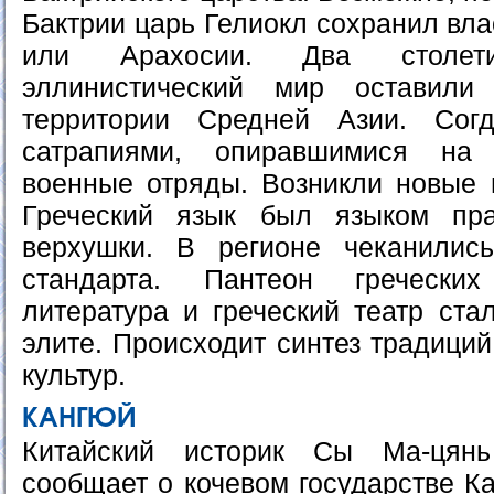
Бактрии царь Гелиокл сохранил вл
или Арахосии. Два столе
эллинистический мир оставили
территории Средней Азии. Сог
сатрапиями, опиравшимися на 
военные отряды. Возникли новые г
Греческий язык был языком пр
верхушки. В регионе чеканились
стандарта. Пантеон греческих
литература и греческий театр ста
элите. Происходит синтез традиций
культур.
КАНГЮЙ
Китайский историк Сы Ма-цян
сообщает о кочевом государстве К