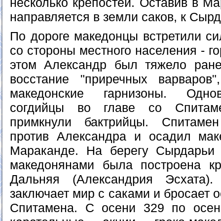
несколько крепостей. Оставив в Ма
направляется в земли саков, к Сырд
По дороге македонцы встретили си
со стороны местного населения - г
этом Александр был тяжело ране
восстание "приречных варваров"
македонские гарнизоны. Одно
согдийцы во главе со Спитам
примкнули бактрийцы. Спитаме
против Александра и осадил мак
Мараканде. На берегу Сырдарьи 
македонянами была построена кр
Дальняя (Александрия Эсхата)
заключает мир с саками и бросает 
Спитамена. С осени 329 по осен