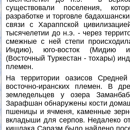
существовали поселения, кото
разработке и торговле бадахшанск
связи с Хараппской цивилизацие
тысячелетии до н.э. - через терри
смежные с ней степи происходил
Индию), юго-восток (Мидию и
(Восточный Туркестан - тохары) ин
племен.
На территории оазисов Средней
восточно-иранских племен. В др
земледельцев у озера Заманба
Зарафшан обнаружены кости домаш
пшеницы и ячменя, каменные зерн
вкладыши для серпов. Недалеко от
кишлака Саразм было найдено пос