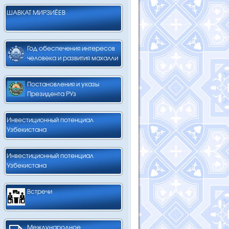
ШАВКАТ МИРЗИЁЕВ
Год обеспечения интересов
человека и развития махалли
Постановления и указы
Президента РУз
Инвестиционный потенциал
Узбекистана
Инвестиционный потенциал
Узбекистана
Встречи
Международное