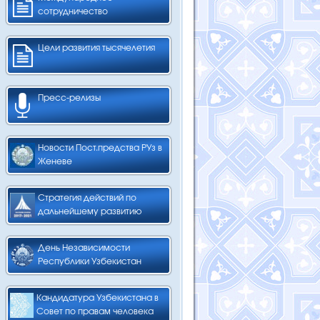
сотрудничество
Цели развития тысячелетия
Пресс-релизы
Новости Пост.предства РУз в
Женеве
Стратегия действий по
дальнейшему развитию
День Независимости
Республики Узбекистан
Кандидатура Узбекистана в
Совет по правам человека