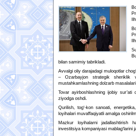
Bo
Pr
Il
Bo
Pr
Il
S
Bu
bilan samimiy tabrikladi.
Avvalgi oliy darajadagi muloqotlar chog
– Ozarbayjon strategik sheriklik va
mustahkamlashning dolzarb masalalari
Tovar ayirboshlashning ijobiy sur’ati
ziyodga oshdi.
Qurilish, tog‘-kon sanoati, energetik
loyihalari muvaffaqiyatli amalga oshiril
Mazkur loyihalarni jadallashtirish 
investitsiya kompaniyasi mablag‘larini j