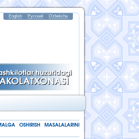
English
Русский
O'zbekcha
MALGA OSHIRISH MASALALARINI