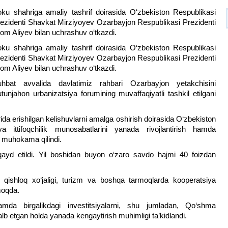
ku shahriga amaliy tashrif doirasida O‘zbekiston Respublikasi
ezidenti Shavkat Mirziyoyev Ozarbayjon Respublikasi Prezidenti
hom Aliyev bilan uchrashuv o‘tkazdi.
ku shahriga amaliy tashrif doirasida O‘zbekiston Respublikasi
ezidenti Shavkat Mirziyoyev Ozarbayjon Respublikasi Prezidenti
hom Aliyev bilan uchrashuv o‘tkazdi.
uhbat avvalida davlatimiz rahbari Ozarbayjon yetakchisini
tunjahon urbanizatsiya forumining muvaffaqiyatli tashkil etilgani
‘ida erishilgan kelishuvlarni amalga oshirish doirasida O‘zbekiston
 ittifoqchilik munosabatlarini yanada rivojlantirish hamda
 muhokama qilindi.
 qayd etildi. Yil boshidan buyon o‘zaro savdo hajmi 40 foizdan
a, qishloq xo‘jaligi, turizm va boshqa tarmoqlarda kooperatsiya
moqda.
hamda birgalikdagi investitsiyalarni, shu jumladan, Qo‘shma
alb etgan holda yanada kengaytirish muhimligi ta’kidlandi.