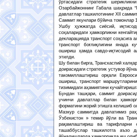
ўртасидаги стратегик шериклик
Озарбайжоннинг Габала шаҳрида “
давлатлар ташкилотининг XII саммит
Саммит якунлари бўйича томонлар 1
Ушбу ҳужжатда сиёсий, иқтисоди
соҳаларидаги ҳамкорликни кенгайти
декларацияда транспорт соҳасига а
транспорт боғлиқлигини янада ку
ошириш ҳамда савдо-иқтисодий а
этилди.
Шу билан бирга, Транскаспий халқа
доирасидаги стратегик устувор йўн
такомиллаштириш орқали Еврооси
ошириш, транспорт маршрутларини
тизимидаги аҳамиятини кучайтиришг
Бундан ташқари, саммит доираси
учинчи давлатлар билан ҳамкорл
форматини жорий этишга келишиб о
Мазкур саммитда давлатимиз раҳ
Ўзбекистон » темир йўли ва Тран
рақамлаштириш ва тарифларни о
ташаббуслар ташкилотга аъзо д
йўналишларда ҳамкорликда иш олиб 