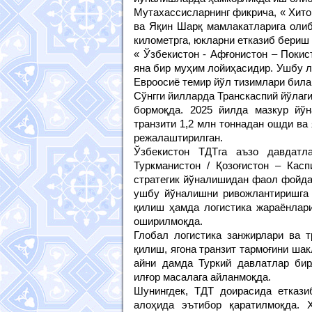
Мутахассисларнинг фикрича, « Хито
ва Яқин Шарқ мамлакатларига олиб
километрга, юкларни етказиб бериш 
« Ўзбекистон - Афғонистон – Покис
яна бир муҳим лойиҳасидир. Ушбу 
Евроосиё темир йўл тизимлари била
Сўнгги йилларда Транскаспий йўлаги
бормоқда. 2025 йилда мазкур йў
транзити 1,2 млн тоннадан ошди ва
режалаштирилган.
Ўзбекистон ТДТга аъзо давдатл
Туркманистон / Қозоғистон – Кас
стратегик йўналишидан фаол фойда
ушбу йўналишни ривожлантиришга 
қилиш ҳамда логистика жараёнлар
оширилмоқда.
Глобал логистика занжирлари ва 
қилиш, ягона транзит тармоғини ша
айни дамда Туркий давлатлар би
илғор масалага айланмоқда.
Шунингдек, ТДТ доирасида етказ
алоҳида эътибор қаратилмоқда. 