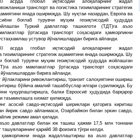
XI асрда глобал иқтисодий алоқаларнинг жадал
ивожланиши транспорт ва логистика тизимларининг стратегик
ҳамиятини янада оширмоқда. Шу нуқтаи назардан, Европа ва
сиёни боғлаб турувчи муҳим геоиқтисодий ҳудудда
ойлашган Туркий давлатлар ташкилоти (ТДТ)га аъзо
амлакатлар ўртасида транспорт соҳасидаги ҳамкорликни
устаҳкамлаш устувор йўналишлардан бирига айланди.
XI асрда глобал иқтисодий алоқаларнинг жадал
а тизимларининг стратегик аҳамиятини янада оширмоқда. Шу
и боғлаб турувчи муҳим геоиқтисодий ҳудудда жойлашган
Т)га аъзо мамлакатлар ўртасида транспорт соҳасидаги
 йўналишлардан бирига айланди.
т йўлакларини ривожлантириш, транзит салоҳиятини ошириш
антириш бўйича амалий ташаббуслар илгари сурилмоқда. Бу
яни чуқурлаштиришга, балки Евроосиё ҳудудида барқарор
ни таъминлашга хизмат қилмоқда.
нг асосий савдо-иқтисодий шериклари қаторига киритиш
ан йирик савдо айланмаси, Озарбайжон билан эркин савдо,
лайлик режими амал қилади.
 аъзо давлатлар билан юк ташиш ҳажми 17,5 млн тоннани
 ташувларининг қарийб 38 фоизига тўғри келди.
 ҳамкорликни янада жадаллаштириш ва аъзо давлатлар