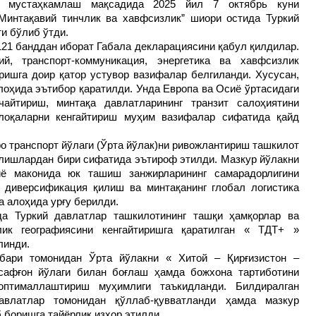
ни мустаҳкамлаш мақсадида 2025 йил 7 октябрь куни
Минтақавий тинчлик ва хавфсизлик” шиори остида Туркий
и бўлиб ўтди.
21 банддан иборат Габала декларациясини қабул қилдилар.
й, транспорт-коммуникация, энергетика ва хавфсизлик
ришга доир қатор устувор вазифалар белгиланди. Хусусан,
лоҳида эътибор қаратилди. Унда Европа ва Осиё ўртасидаги
чайтириш, минтақа давлатларининг транзит салоҳиятини
лоқаларни кенгайтириш муҳим вазифалар сифатида қайд
ро транспорт йўлаги (Ўрта йўлак)ни ривожлантириш ташкилот
алишлардан бири сифатида эътироф этилди. Мазкур йўлакни
ё маконида юк ташиш занжирларининг самарадорлигини
 диверсификация қилиш ва минтақанинг глобал логистика
а алоҳида урғу берилди.
да Туркий давлатлар ташкилотининг ташқи ҳамқорлар ва
ик географиясини кенгайтиришга қаратилган « ТДТ+ »
линди.
бари томонидан Ўрта йўлакни « Хитой – Қирғизистон –
сафғон йўлаги билан боғлаш ҳамда божхона тартиботини
птималлаштириш муҳимлиги таъкидланди. Билдиралган
авлатлар томонидан қўллаб-қувватланди ҳамда мазкур
боришга тайёрлик изҳор этилди.