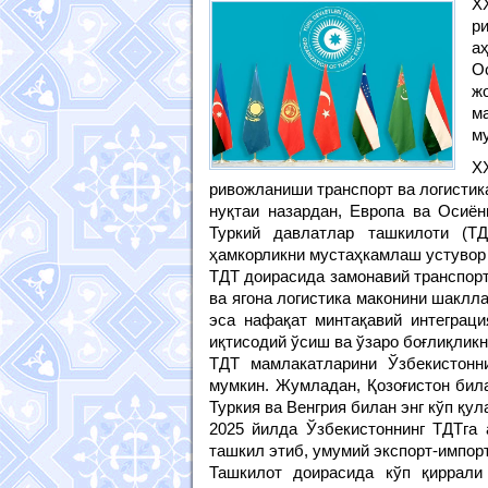
X
р
а
О
ж
м
м
X
ривожланиши транспорт ва логистик
нуқтаи назардан, Европа ва Осиён
Туркий давлатлар ташкилоти (ТД
ҳамкорликни мустаҳкамлаш устувор
ТДТ доирасида замонавий транспор
ва ягона логистика маконини шаклл
эса нафақат минтақавий интеграци
иқтисодий ўсиш ва ўзаро боғлиқлик
ТДТ мамлакатларини Ўзбекистонни
мумкин. Жумладан, Қозоғистон бил
Туркия ва Венгрия билан энг кўп қу
2025 йилда Ўзбекистоннинг ТДТга
ташкил этиб, умумий экспорт-импорт
Ташкилот доирасида кўп қиррали