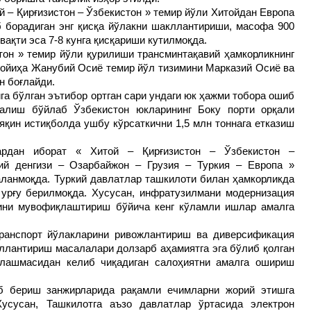
й – Қирғизистон – Ўзбекистон » темир йўли Хитойдан Европа
 борадиган энг қисқа йўлакни шакллантириши, масофа 900
вақти эса 7-8 кунга қисқариши кутилмоқда.
тон » темир йўли қурилиши трансминтақавий ҳамкорликнинг
лойиҳа Жанубий Осиё темир йўл тизимини Марказий Осиё ва
н боғлайди.
га бўлган эътибор ортган сари ундаги юк ҳажми тобора ошиб
налиш бўйлаб Ўзбекистон юкларининг Боку порти орқали
 яқин истиқболда ушбу кўрсаткични 1,5 млн тоннага етказиш
ардан иборат « Хитой – Қирғизистон – Ўзбекистон –
пий денгизи – Озарбайжон – Грузия – Туркия – Европа »
ланмоқда. Туркий давлатлар ташкилоти билан ҳамкорликда
урғу берилмоқда. Хусусан, инфратузилмани модернизация
ини мувофиқлаштириш бўйича кенг кўламли ишлар амалга
транспорт йўлакларини ривожлантириш ва диверсификация
кллантириш масалалари долзарб аҳамиятга эга бўлиб қолган
рлашмасидан келиб чиқадиган салоҳиятни амалга ошириш
иб бериш занжирларида рақамли ечимларни жорий этишга
Хусусан, Ташкилотга аъзо давлатлар ўртасида электрон