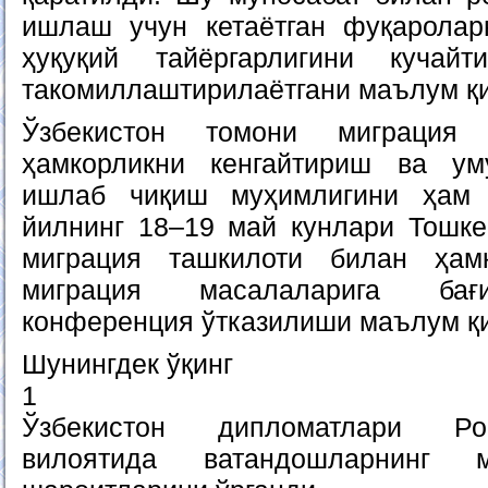
ишлаш учун кетаётган фуқаролар
ҳуқуқий тайёргарлигини кучай
такомиллаштирилаётгани маълум қ
Ўзбекистон томони миграция 
ҳамкорликни кенгайтириш ва у
ишлаб чиқиш муҳимлигини ҳам 
йилнинг 18–19 май кунлари Тошк
миграция ташкилоти билан ҳам
миграция масалаларига бағ
конференция ўтказилиши маълум қ
Шунингдек ўқинг
1
Ўзбекистон дипломатлари Ро
вилоятида ватандошларнинг