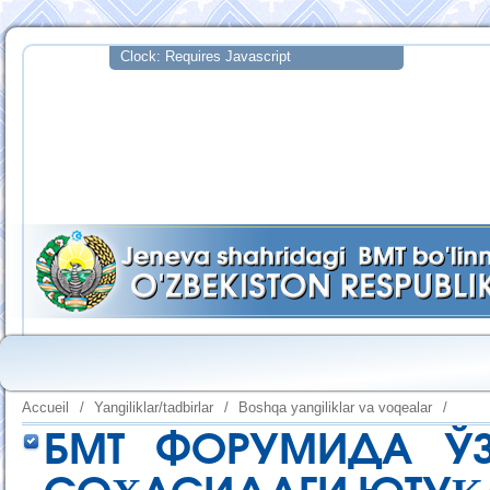
Accueil
/
Yangiliklar/tadbirlar
/
Boshqa yangiliklar va voqealar
/
БМТ ФОРУМИДА ЎЗ