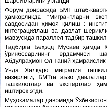
шароитларини ўрганди
Форум доирасида БМТ штаб-кварт
ҳамкорликда “Мигрантларни эк
савдосидан ҳимоя қилиш : инсти
интеграциялаш ва давлат шерикл
мавзусида параллел тадбир ташкил
Тадбирга Беҳзод Мусаев ҳамда Қ
ўринбосарининг ёрдамчиси 
Абдулраҳмон Ол Таний ҳамраислик 
Унда Халқаро миграция ташкил
вазирлиги, БМТга аъзо давлатлар
ташкилотлар ва экспертлар ҳа
иштирок этди.
Муҳокамалар давомида Ўзбекистон 