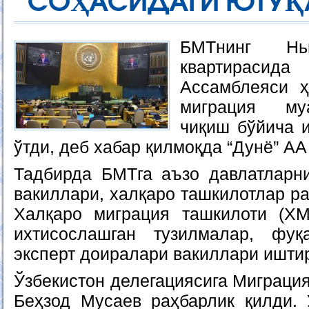
СОҲАСИДАГИ ЮТУҚ
БМТнинг Нью
квартираси
Ассамблеяси ҳ
миграция му
чиқиш бўйича 
ўтди, деб хабар қилмоқда “Дунё” АА
Тадбирда БМТга аъзо давлатларн
вакиллари, халқаро ташкилотлар р
Халқаро миграция ташкилоти (ХМ
ихтисослашган тузилмалар, фу
эксперт доиралари вакиллари иштир
Ўзбекистон делегациясига Миграция
Беҳзод Мусаев раҳбарлик қилди.