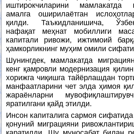
иштирокчиларини мамлакатда 
амалга оширилаётган ислоҳотл
қилди. Таъкидланишича, Ўзбе
нафақат меҳнат мобиллиги мас
капитали ривожи, ижтимоий барқ
ҳамкорликнинг муҳим омили сифати
Шунингдек, мамлакатда миграция
кенг қамровли модернизация қилин
хорижга чиқишга тайёрлашдан торти
манфаатларини чет элда ҳимоя қил
жараёнларни мувофиқлаштирув
яратилгани қайд этилди.
Инсон капиталига сармоя сифатида
қонуний миграцияни ривожлантири
қаратилди. Шу муносабат билан р