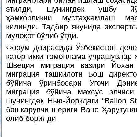
мигрантлари билан ишлаш соҳасида
этилди, шунингдек ушбу йў
ҳамкорликни мустаҳкамлаш ма
қилинди. Тадбир якунида экспертл
мулоқот бўлиб ўтди.
Форум доирасида Ўзбекистон деле
қатор икки томонлама учрашувлар ҳ
Швеция миграция вазири Йохан
миграция ташкилоти Бош директо
бўйича ўринбосари Угочи Дэни
миграция бўйича махсус элчиси
шунингдек Нью-Йоркдаги “Ballon S
бошқарувчи шериги Вано Ҳарутуня
олиб борилди.