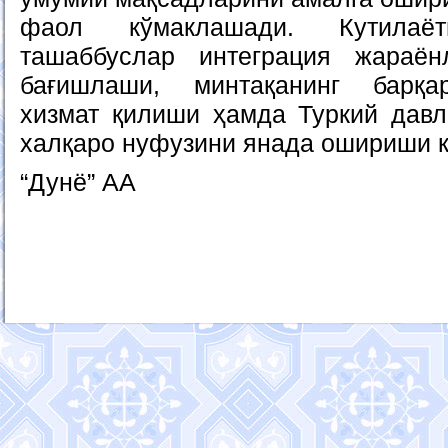
фаол кўмаклашади. Кутилаё
ташаббуслар интеграция жараён
бағишлаши, минтақанинг барқа
хизмат қилиши ҳамда Туркий давл
халқаро нуфузини янада ошириши к
“Дунё” АА