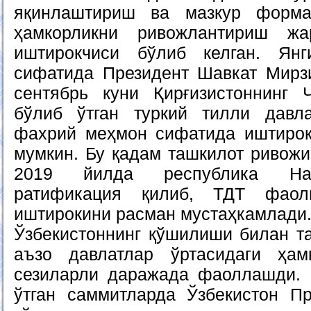
яқинлаштириш ва мазкур форма
ҳамкорликни ривожлантириш жа
иштирокчиси бўлиб келган. Ян
сифатида Президент Шавкат Мирз
сентябрь куни Қирғизистоннинг 
бўлиб ўтган туркий тилли давл
фахрий меҳмон сифатида иштирок
мумкин. Бу қадам ташкилот ривожиг
2019 йилда республика Нах
ратификация қилиб, ТДТ фаоли
иштирокини расман мустаҳкамлади
Ўзбекистоннинг қўшилиши билан т
аъзо давлатлар ўртасидаги ҳам
сезиларли даражада фаоллашди. 
ўтган саммитларда Ўзбекистон П