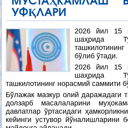
МУСТАҲКАМЛАШ В
УФҚЛАРИ
2026 йил 15 
шаҳрида Ту
ташкилотинин
бўлиб ўтади.
2026 йил 15 
шаҳрида Ту
ташкилотининг норасмий саммити б
Бўлажак мазкур олий даражадаги т
долзарб масалаларини муҳока
давлатлар ўртасидаги ҳамкорликн
кейинги устувор йўналишларини 
майдонга айланади.