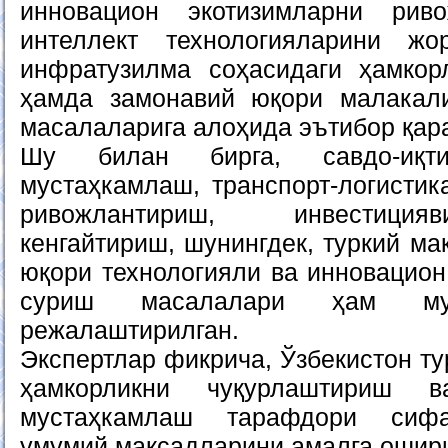
инновацион экотизимларни рив
интеллект технологияларини ж
инфратузилма соҳасидаги ҳамкор
ҳамда замонавий юқори малакал
масалаларига алоҳида эътибор қар
Шу билан бирга, савдо-иқти
мустаҳкамлаш, транспорт-логистик
ривожлантириш, инвестиция
кенгайтириш, шунингдек, туркий м
юқори технологияли ва инновацион
суриш масалалари ҳам му
режалаштирилган.
Экспертлар фикрича, Ўзбекистон т
ҳамкорликни чуқурлаштириш 
мустаҳкамлаш тарафдори сифа
умумий мақсадларини амалга ошири