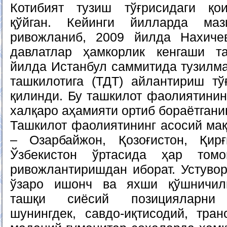
Котибият тузиш тўғрисидаги қо
қўйган. Кейинги йилларда ма
ривожланиб, 2009 йилда Нахиче
давлатлар ҳамкорлик кенгаши т
йилда Истанбул саммитида тузилма
ташкилотига (ТДТ) айлантириш тў
қилинди. Бу ташкилот фаолиятинин
халқаро аҳамияти ортиб бораётганин
Ташкилот фаолиятининг асосий мақ
– Озарбайжон, Қозоғистон, Қирғ
Ўзбекистон ўртасида ҳар томо
ривожлантиришдан иборат. Устувор
ўзаро ишонч ва яхши қўшничил
ташқи сиёсий позицияларни 
шунингдек, савдо-иқтисодий, тран