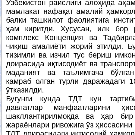
Ўзбекистон раислиги алоҳида аҳам
мамлакат нафақат амалий ҳамкор
балки ташкилот фаолиятига инсти
ҳам киритди. Хусусан, илк бор 
комплекс Концепция ва Тадбир
чиқиш амалиёти жорий этилди. Б
тизимли ва изчил тус бериш имкон
доирасида иқтисодиёт ва транспор
маданият ва таълимгача бўлга
қамраб олган турли даражадаги 1
ўтказилди.
Бугунги кунда ТДТ кун тартиб
давлатлар манфаатларини ҳис
шакллантирилмоқда ва ҳар бир
жараёнлари ривожига ўз ҳиссасини
ТДТ доирасидаги иқтисодий ҳамкор