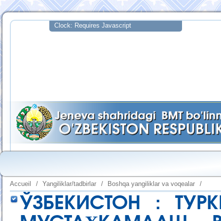
Accueil
/
Yangiliklar/tadbirlar
/
Boshqa yangiliklar va voqealar
/
ЎЗБЕКИСТОН : ТУР