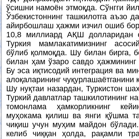
ўсишни намоён этмоқда. Сўнгги йил
Ўзбекистоннинг ташкилотга аъзо д
айирбошлаш ҳажми изчил ошиб бор
10,8 миллиард АҚШ долларидан о
Туркия мамлакатимизнинг асос
бўлиб қолмоқда. Шу билан бирга, 
билан ҳам ўзаро савдо ҳажмининг 
Бу эса иқтисодий интеграция ва ми
алоқаларининг чуқурлашаётганини к
Шу нуқтаи назардан, Туркистон ша
Туркий давлатлар ташкилотининг на
томонлама ҳамкорликнинг кейи
муҳокама қилиш ва янги қўшма т
чиқиш учун муҳим майдон бўлади
келиб чиққан ҳолда, рақамли тр