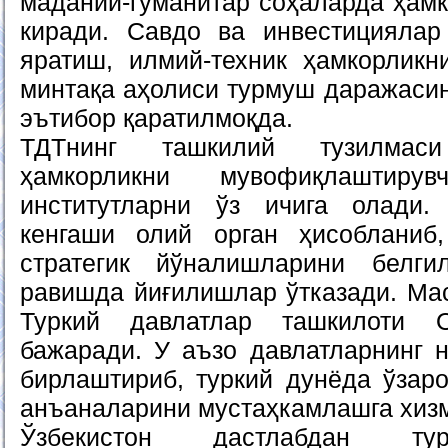
маданий-гуманитар соҳаларда ҳамк
киради. Савдо ва инвестициялар
яратиш, илмий-техник ҳамкорлик
минтақа аҳолиси турмуш даражаси
эътибор қаратилмоқда.
ТДТнинг ташкилий тузилмас
ҳамкорликни мувофиқлаштир
институтларни ўз ичига олади.
кенгаши олий орган ҳисобланиб
стратегик йўналишларини белг
равишда йиғилишлар ўтказади. Ма
Туркий давлатлар ташкилоти О
бажаради. У аъзо давлатларнинг 
бирлаштириб, туркий дунёда ўзар
анъаналарини мустаҳкамлашга хизм
Ўзбекистон дастлабдан тур