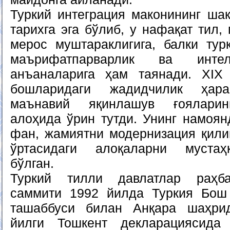
Туркий интеграция маконининг ша
тарихга эга бўлиб, у нафақат тил,
мерос муштараклигига, балки тур
маърифатпарварлик ва интел
анъаналарига ҳам таянади. XI
бошларидаги жадидчилик ҳар
маънавий яқинлашув ғояларин
алоҳида ўрин тутди. Унинг намоян
фан, жамиятни модернизация қили
ўртасидаги алоқаларни муста
бўлган.
Туркий тилли давлатлар раҳба
саммити 1992 йилда Туркия Бош 
ташаббуси билан Анқара шаҳрид
йилги Тошкент декларациясида