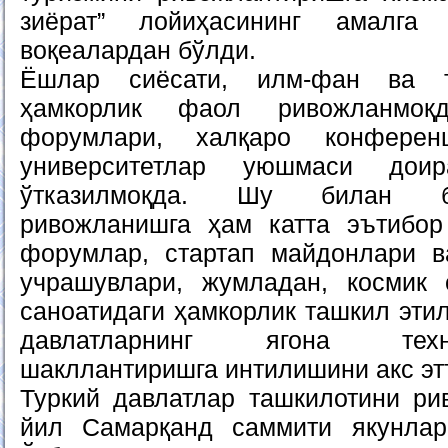
зиёрат” лойиҳасининг амалга
воқеалардан бўлди.
Ёшлар сиёсати, илм-фан ва т
ҳамкорлик фаол ривожланмоқ
форумлари, халқаро конферен
университетлар уюшмаси доир
ўтказилмоқда. Шу билан би
ривожланишга ҳам катта эътибор
форумлар, стартап майдонлари в
учрашувлари, жумладан, космик
саноатидаги ҳамкорлик ташкил эти
давлатларнинг ягона тех
шакллантиришга интилишини акс эт
Туркий давлатлар ташкилотини р
йил Самарқанд саммити якунлар