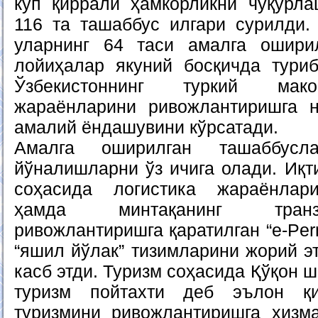
кўп қиррали ҳамкорликни чуқурла
116 та ташаббус илгари сурилди. 
уларнинг 64 таси амалга ошири
лойиҳалар якуний босқичда туриб
Ўзбекистоннинг туркий мако
жараёнларини ривожлантиришга н
амалий ёндашувини кўрсатади.
Амалга оширилган ташаббусл
йўналишларни ўз ичига олади. Иқт
соҳасида логистика жараёнлар
ҳамда минтақанинг транз
ривожлантиришга қаратилган “e-Perm
“яшил йўлак” тизимларини жорий э
касб этди. Туризм соҳасида Қўқон 
туризм пойтахти деб эълон қ
туризмини ривожлантиришга хизма