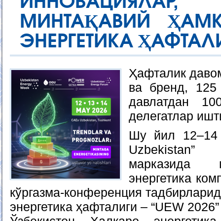
ИННОВАЦИЯЛАР
МИНТАҚАВИЙ ҲАМ
ЭНЕРГЕТИКА ҲАФТАЛ
Ҳафталик давом
ва бренд, 125
давлатдан 10
делегатлар ишт
Шу йил 12–14
Uzbekistan”
марказида м
энергетика ком
кўргазма-конференция тадбирларид
энергетика ҳафталиги – “UEW 2026”