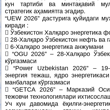
кун тартиби ва минтақавий му
стратегик аҳамиятга эгадир.
“UEW 2026” дастурига қуйидаги му
киради :
 Ўзбекистон Халқаро энергетика 
 28-Халқаро Ўзбекистон нефть ва 
 6-Халқаро энергетика анжумани
 “OGU 2026” – 28-Халқаро Ўзбек
кўргазмаси
 “Power Uzbekistan 2026” – 19-
энергия тежаш, ядро энергетикаси
манбалари кўргазмаси
 “GETCA 2026” – Марказий Оси
тежовчи технологиялари ихтисосла
Уч кун давомида ёқилғи-энергети