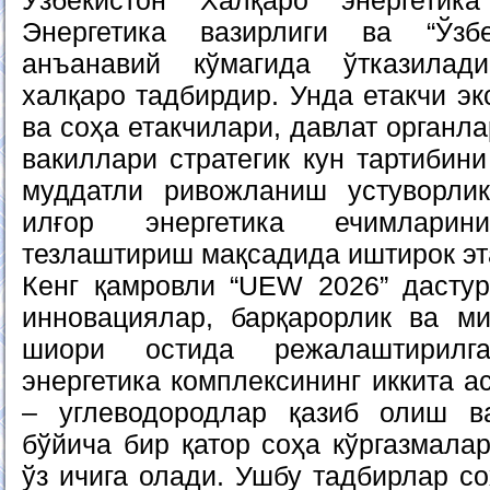
Ўзбекистон Халқаро энергетик
Энергетика вазирлиги ва “Ўзб
анъанавий кўмагида ўтказилад
халқаро тадбирдир. Унда етакчи эк
ва соҳа етакчилари, давлат органл
вакиллари стратегик кун тартибин
муддатли ривожланиш устуворли
илғор энергетика ечимлари
тезлаштириш мақсадида иштирок эт
Кенг қамровли “UEW 2026” дастури
инновациялар, барқарорлик ва ми
шиори остида режалаштирилга
энергетика комплексининг иккита а
– углеводородлар қазиб олиш ва
бўйича бир қатор соҳа кўргазмала
ўз ичига олади. Ушбу тадбирлар с