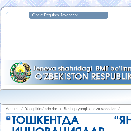
Accueil
/
Yangiliklar/tadbirlar
/
Boshqa yangiliklar va voqealar
/
ТОШКЕНТДА “Я