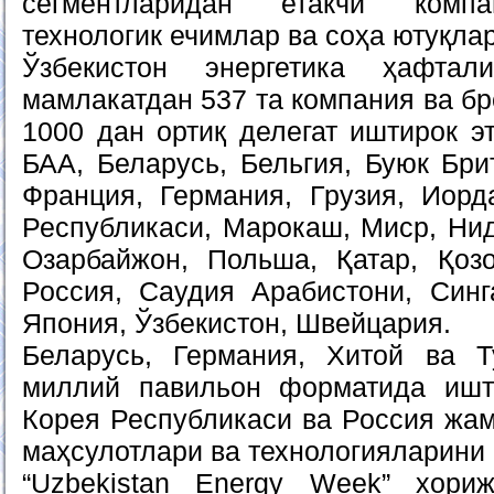
сегментларидан етакчи компа
технологик ечимлар ва соҳа ютуқла
Ўзбекистон энергетика ҳафтал
мамлакатдан 537 та компания ва бр
1000 дан ортиқ делегат иштирок э
БАА, Беларусь, Бельгия, Буюк Бри
Франция, Германия, Грузия, Иорд
Республикаси, Марокаш, Миср, Нид
Озарбайжон, Польша, Қатар, Қозоғ
Россия, Саудия Арабистони, Синга
Япония, Ўзбекистон, Швейцария.
Беларусь, Германия, Хитой ва Т
миллий павильон форматида ишти
Корея Республикаси ва Россия жам
маҳсулотлари ва технологияларини
“Uzbekistan Energy Week” хори