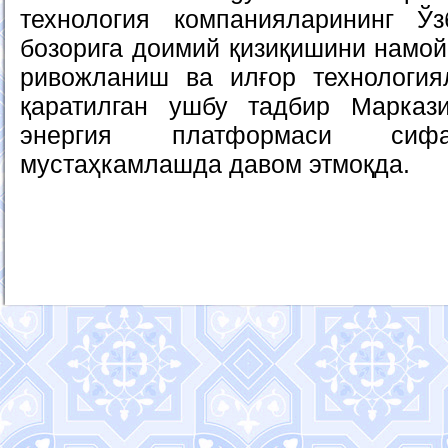
технология компанияларининг Ўз
бозорига доимий қизиқишини намой
ривожланиш ва илғор технология
қаратилган ушбу тадбир Марказ
энергия платформаси сифа
мустаҳкамлашда давом этмоқда.