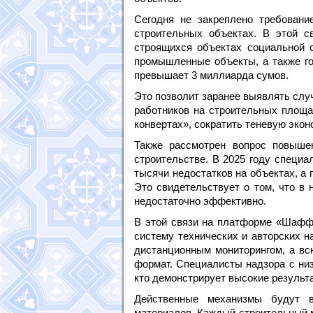
Сегодня не закреплено требовани
строительных объектах. В этой с
строящихся объектах социальной 
промышленные объекты, а также го
превышает 3 миллиарда сумов.
Это позволит заранее выявлять случ
работников на строительных площа
конвертах», сократить теневую экон
Также рассмотрен вопрос повышен
строительстве. В 2025 году специа
тысячи недостатков на объектах, а
Это свидетельствует о том, что в 
недостаточно эффективно.
В этой связи на платформе «Шаффо
систему технических и авторских н
дистанционным мониторингом, а вс
формат. Специалисты надзора с низ
кто демонстрирует высокие результа
Действенные механизмы будут 
материалов. Каждый строительный м