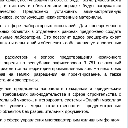
z, в систему в обязательном порядке будут загружаться
ачество. Предложено установить административную
ядчиков, использующих некачественные материалы.
 в сфере лабораторных испытаний. Для своевременного
ьных объектах в отдаленных районах предложено создать
льные лаборатории. Это позволит вдвое расширить охват
ультаты испытаний и обеспечить соблюдение установленных
 рассмотрен и вопрос предотвращения незаконного
1 апреля по республике зафиксирован 3 791 незаконный
 приходятся на территории промышленных зон. На некоторых
рав на землю, разрешения на проектирование, а также
ета или экспертизы.
учаев предложено направлять гражданам и юридическим
 требованиях законодательства в сфере строительства с
мельный участок, интегрировать системы «Онлайн маҳалла»
 усилить меры ответственности, предусмотренные
о объектов без разрешительных документов.
ра в сфере управления многоквартирным жилищным фондом.