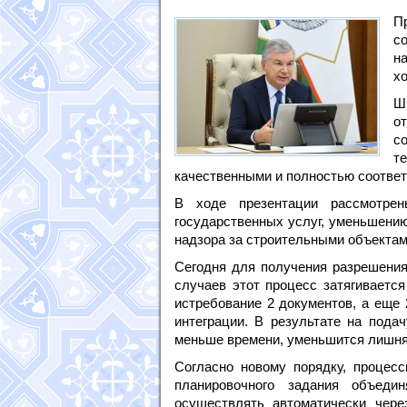
П
с
н
хо
Ш
о
с
т
качественными и полностью соответ
В ходе презентации рассмотре
государственных услуг, уменьшени
надзора за строительными объектам
Сегодня для получения разрешения
случаев этот процесс затягивается
истребование 2 документов, а еще
интеграции. В результате на пода
меньше времени, уменьшится лишняя
Согласно новому порядку, процесс
планировочного задания объеди
осуществлять автоматически через