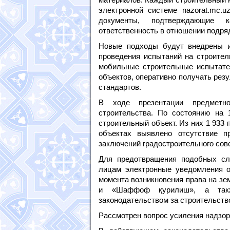
электронной системе nazorat.mc.u
документы, подтверждающие к
ответственность в отношении подр
Новые подходы будут внедрены и
проведения испытаний на строител
мобильные строительные испытате
объектов, оперативно получать рез
стандартов.
В ходе презентации предметно
строительства. По состоянию на 
строительный объект. Из них 1 933
объектах выявлено отсутствие п
заключений градостроительного сов
Для предотвращения подобных сл
лицам электронные уведомления о
момента возникновения права на зе
и «Шаффоф қурилиш», а также
законодательством за строительств
Рассмотрен вопрос усиления надзо