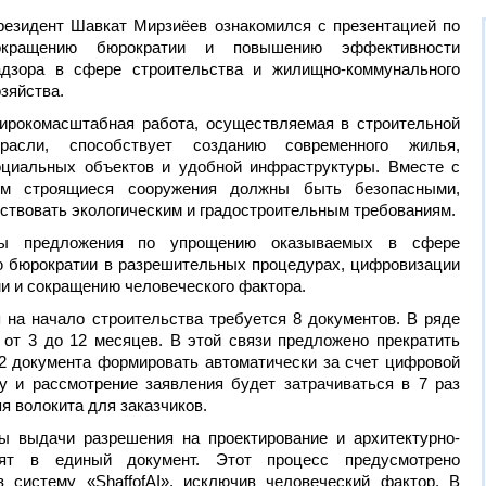
резидент Шавкат Мирзиёев ознакомился с презентацией по
окращению бюрократии и повышению эффективности
адзора в сфере строительства и жилищно-коммунального
зяйства.
ирокомасштабная работа, осуществляемая в строительной
трасли, способствует созданию современного жилья,
оциальных объектов и удобной инфраструктуры. Вместе с
ем строящиеся сооружения должны быть безопасными,
ствовать экологическим и градостроительным требованиям.
ны предложения по упрощению оказываемых в сфере
ю бюрократии в разрешительных процедурах, цифровизации
и и сокращению человеческого фактора.
 на начало строительства требуется 8 документов. В ряде
 от 3 до 12 месяцев. В этой связи предложено прекратить
 2 документа формировать автоматически за счет цифровой
чу и рассмотрение заявления будет затрачиваться в 7 раз
 волокита для заказчиков.
ы выдачи разрешения на проектирование и архитектурно-
нят в единый документ. Этот процесс предусмотрено
 систему «ShaffofAI», исключив человеческий фактор. В