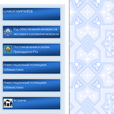
ШАВКАТ МИРЗИЁЕВ
Год обеспечения интересов
человека и развития махалли
Постановления и указы
Президента РУз
Инвестиционный потенциал
Узбекистана
Инвестиционный потенциал
Узбекистана
Встречи