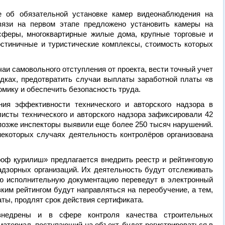
е об обязательной установке камер видеонаблюдения на
вязи на первом этапе предложено установить камеры на
сферы, многоквартирные жилые дома, крупные торговые и
стиничные и туристические комплексы, стоимость которых
аи самовольного отступления от проекта, вести точный учет
дках, предотвратить случаи выплаты заработной платы «в
омику и обеспечить безопасность труда.
ия эффективности технического и авторского надзора в
листы технического и авторского надзора зафиксировали 42
 позже инспекторы выявили еще более 250 тысяч нарушений.
некоторых случаях деятельность контролёров организована
ф қурилиш» предлагается внедрить реестр и рейтинговую
адзорных организаций. Их деятельность будут отслеживать
ю исполнительную документацию переведут в электронный
ким рейтингом будут направляться на переобучение, а тем,
ты, продлят срок действия сертификата.
внедрены и в сфере контроля качества строительных
атериал, поступающий на объект, будет регистрироваться в