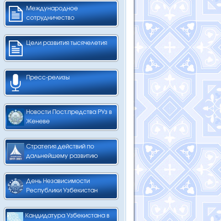
Международное
сотрудничество
Цели развития тысячелетия
Пресс-релизы
Новости Пост.предства РУз в
Женеве
Стратегия действий по
дальнейшему развитию
День Независимости
Республики Узбекистан
Кандидатура Узбекистана в