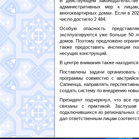
В действующем законодательстве
административных мер к лицам
многоквартирных домах. Если в 202
число достигло 2 484.
Особую опасность представля
эксплуатируются уже больше 50 ле
домов. Поэтому предложено огранич
также предоставить инспекции п
несущих конструкций.
В центре внимания также находился
Поставлены задачи организовать
программы совместно с австрийск
Сапиенца, направлять перспективны
создать систему по внедрению новых
Президент подчеркнул, что все п
связаны с практикой. Заслушав
подключившихся из региональных с
дал ответственным лицам соответс