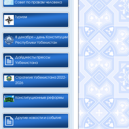
Совет по правам человека
Туризм
8 декабря – день Конституции
Республики Узбекистан
Дайджесты прессы
Узбекистана
Стратегия Узбекистана 2022-
2026
Конституционные реформы
Другие новости и события