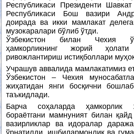
Республикаси Президенти Шавкат
Республикаси Бош вазири Анд
доирада ва икки мамлакат делег
музокаралари бўлиб ўтди.
Ўзбекистон билан Чехия ўр
ҳамкорликнинг жорий ҳола
ривожлантириш истиқболлари муҳо
Учрашув аввалида мамлакатимиз е
Ўзбекистон – Чехия муносабатл
жиҳатидан янги босқични бошла
таъкидлади.
Барча соҳаларда ҳамкорлик 
бораётгани мамнуният билан қайд 
вазирликлар ва идоралар даража
ўрнатилди, ишбилармонлик ва гум