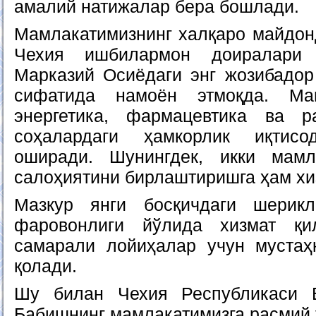
амалий натижалар бера бошлади.
Мамлакатимизнинг халқаро майдонд
Чехия ишбилармон доиралари 
Марказий Осиёдаги энг жозибадор
сифатида намоён этмоқда. Маш
энергетика, фармацевтика ва 
соҳалардаги ҳамкорлик иқтисо
оширади. Шунингдек, икки мамла
салоҳиятини бирлаштиришга ҳам хи
Мазкур янги босқичдаги шерикл
фаровонлиги йўлида хизмат қи
самарали лойиҳалар учун мустаҳ
қолади.
Шу билан Чехия Республикаси 
Бабишнинг мамлакатимизга расмий