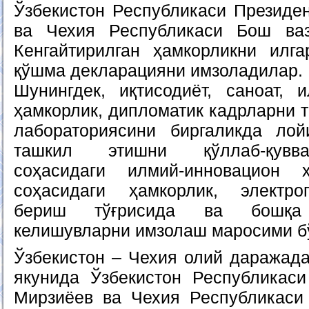
Ўзбекистон Республикаси Президе
ва Чехия Республикаси Бош ва
Кенгайтирилган ҳамкорликни илг
қўшма декларацияни имзоладилар.
Шунингдек, иқтисодиёт, саноат, 
ҳамкорлик, дипломатик кадрларни 
лабораториясини биргаликда ло
ташкил этишни қўллаб-қувва
соҳасидаги илмий-инновацион ҳ
соҳасидаги ҳамкорлик, электро
бериш тўғрисида ва бошқа
келишувларни имзолаш маросими бў
Ўзбекистон – Чехия олий даражада
якунида Ўзбекистон Республикас
Мирзиёев ва Чехия Республикаси