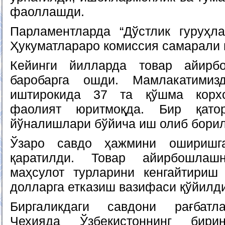
фаоллашди.
Парламентларда “Дўстлик гуруҳла
Ҳукуматлараро комиссия самарали
Кейинги йилларда товар айирб
баробарга ошди. Мамлакатимиз
иштирокида 37 та қўшма корх
фаолият юритмоқда. Бир қато
йўналишлари бўйича иш олиб бори
Ўзаро савдо ҳажмини оширишг
қаратилди. Товар айирбошлаш
маҳсулот турларини кенгайтириш
долларга етказиш вазифаси қўйилд
Биргаликдаги савдони рағбатл
Чехияда Ўзбекистоннинг бири