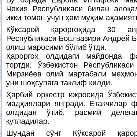
Чехия Республикаси билан алоқа
икки томон учун ҳам муҳим аҳамиятг
Кўксарой қароргоҳида 30 а
Республикаси Бош вазири Андрей Б
олиш маросими бўлиб ўтди.
Қароргоҳ олдидаги майдонда ф
тортди. Ўзбекистон Республикас
Мирзиёев олий мартабали меҳмон
уни шоҳсупага таклиф қилди.
Ҳарбий оркестр ижросида Ўзбекис
мадҳиялари янгради. Етакчилар 
олдидан ўтиб, расмий делега
қутладилар.
Шундан сўнг Кўксарой қарорг