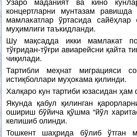
Ўзаро маданият ва кино кунла
концертларни мунтазам равишда 
мамлакатлар ўртасида сайёҳлар 
муҳимлиги таъкидланди.
Шу мақсадда икки мамлакат по
тўғридан-тўғри авиарейсни қайта т
чиқилади.
Тартибли меҳнат миграцияси со
истиқболлари муҳокама қилинди.
Халқаро кун тартиби юзасидан ҳам
Якунда қабул қилинган қарорларн
ошириш бўйича қўшма “йўл харита
келишиб олинди.
Тошкент шаҳрида бўлиб ўтган м