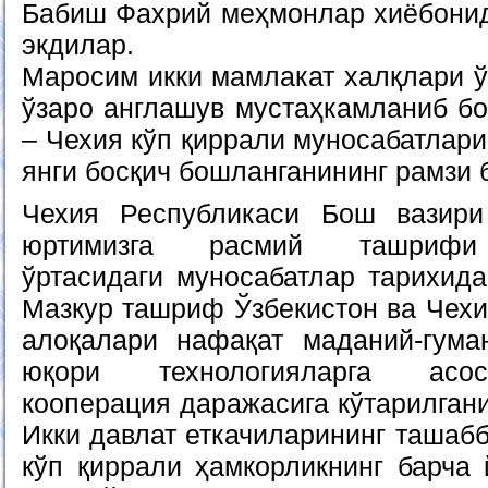
Бабиш Фахрий меҳмонлар хиёбонид
экдилар.
Маросим икки мамлакат халқлари ў
ўзаро англашув мустаҳкамланиб бо
– Чехия кўп қиррали муносабатлар
янги босқич бошланганининг рамзи 
Чехия Республикаси Бош вазир
юртимизга расмий ташрифи 
ўртасидаги муносабатлар тарихида
Мазкур ташриф Ўзбекистон ва Чехи
алоқалари нафақат маданий-гума
юқори технологияларга асос
кооперация даражасига кўтарилган
Икки давлат еткачиларининг ташабб
кўп қиррали ҳамкорликнинг барча