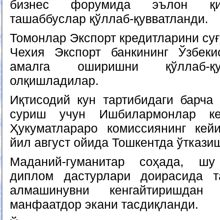
бизнес форумида эълон қил
ташаббуслар қўллаб-қувватланди.
Томонлар Экспорт кредитларини суғ
Чехия Экспорт банкининг Ўзбеки
амалга оширишни қўллаб-қу
олқишладилар.
Иқтисодий кун тартибидаги барча
суриш учун Ишбилармонлар ке
Ҳукуматлараро комиссиянинг кей
йил август ойида Тошкентда ўткази
Маданий-гуманитар соҳада, ш
диплом дастурлари доирасида 
алмашинувни кенгайтиришда
манфаатдор экани тасдиқланди.