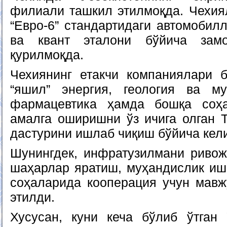
филиали ташкил этилмоқда. Чехия
“Евро-6” стандартидаги автомобил
ва квант эталони бўйича замо
қурилмоқда.
Чехиянинг етакчи компаниялари 
“яшил” энергия, геология ва м
фармацевтика ҳамда бошқа соҳ
амалга оширишни ўз ичига олган Т
дастурини ишлаб чиқиш бўйича кел
Шунингдек, инфратузилмани ривож
шаҳарлар яратиш, муҳандислик и
соҳаларида кооперация учун мавж
этилди.
Хусусан, куни кеча бўлиб ўтган