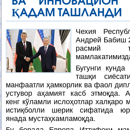
ВА ИННОВАЦИОН
ҚАДАМ ТАШЛАНДИ
Чехия Респуб
Андрей Бабиш 2
расмий т
мамлакатимизд
Бугунги кунда 
ташқи сиёсат
манфаатли ҳамкорлик ва фаол дип
устувор аҳамият касб этмоқда. 
кенг кўламли ислоҳотлар халқаро 
истиқболли шерик сифатида юр
янада мустаҳкамламоқда.
Бу борада Европа Иттифоқи мамл