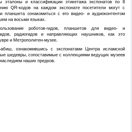
ы эталоны и классификации этикетажа экспонатов по 8
ению QR-кодов на каждом экспонате посетители могут с
 планшета ознакомиться с его видео- и аудиоконтентом
шем на восьми языках.
пользование роботов-гидов, планшетов для видео- и
гидов, радиогидов и направляющих наушников, как это
увре и Метрополитен-музее.
абиш, ознакомившись с экспонатами Центра исламской
ьные шедевры, сопоставимые с коллекциями ведущих музеев
 наследием наших предков.