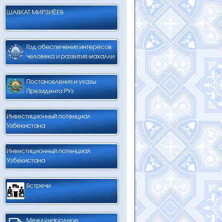
ШАВКАТ МИРЗИЁЕВ
Год обеспечения интересов
человека и развития махалли
Постановления и указы
Президента РУз
Инвестиционный потенциал
Узбекистана
Инвестиционный потенциал
Узбекистана
Встречи
Международное