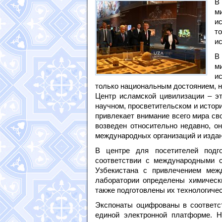
В
м
и
т
и
В
м
и
только национальным достоянием, н
Центр исламской цивилизации – э
научном, просветительском и истор
привлекает внимание всего мира св
возведен относительно недавно, о
международных организаций и издан
В центре для посетителей подг
соответствии с международными с
Узбекистана с привлечением меж
лаборатории определены химически
также подготовлены их технологичес
Экспонаты оцифрованы в соответс
единой электронной платформе.