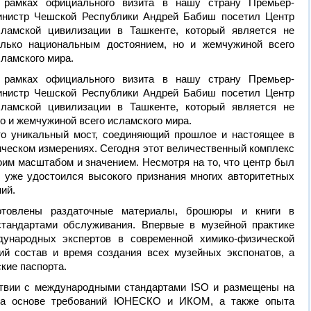
 рамках официального визита в нашу страну Премьер-
инистр Чешской Республики Андрей Бабиш посетил Центр
сламской цивилизации в Ташкенте, который является не
олько национальным достоянием, но и жемчужиной всего
сламского мира.
 рамках официального визита в нашу страну Премьер-
инистр Чешской Республики Андрей Бабиш посетил Центр
сламской цивилизации в Ташкенте, который является не
о и жемчужиной всего исламского мира.
то уникальный мост, соединяющий прошлое и настоящее в
ическом измерениях. Сегодня этот величественный комплекс
оим масштабом и значением. Несмотря на то, что центр был
н уже удостоился высокого признания многих авторитетных
ий.
отовлены раздаточные материалы, брошюры и книги в
тандартами обслуживания. Впервые в музейной практике
дународных экспертов в современной химико-физической
й состав и время создания всех музейных экспонатов, а
кие паспорта.
твии с международными стандартами ISO и размещены на
 На основе требований ЮНЕСКО и ИКОМ, а также опыта