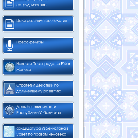
сотрудничество
Цели развития тысячелетия
Пресс-релизы
Новости Пост.предства РУз в
Женеве
Стратегия действий по
дальнейшему развитию
День Независимости
Республики Узбекистан
Кандидатура Узбекистана в
Совет по правам человека