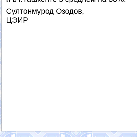
Султонмурод Озодов,
ЦЭИР