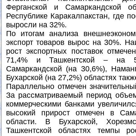
Ферганской и Самаркандской о
Республике Каракалпакстан, где п
выросли на 32%.
По итогам анализа внешнеэконом
экспорт товаров вырос на 30%. На
рост экспортных поставок отмече
71,4% и Ташкентской – на 5
Самаркандской (на 30,6%), Наманг
Бухарской (на 27,2%) областях такж
Параллельно отмечен значительный
За рассматриваемый период объе
коммерческими банками увеличилс
высокий прирост отмечен в Сама
области. В Бухарской, Хорезм
Ташкентской областях темпы ро