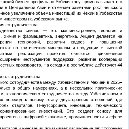
шский бизнес-профиль по Узбекистану прямо называет его
и в Центральной Азии и отмечает заметный рост чешского
енное увеличение объема инвестиций из Чехии в Узбекистан
 инвестором на узбекском рынке.
ия сотрудничества
удничества сейчас — это машиностроение, геология и
 химия и фармацевтика, энергетика. Акцент делается на
едрении технологий, развитии кадров и повышении
оектах по критическим минералам и продукции с высокой
матами реализации проектов являются привлечение
асширение инструментов поддержки, развитие кооперации
естных производств. На сегодня в республике действуют 44
кого сотрудничества
кого сотрудничества между Узбекистаном и Чехией в 2025–
олько в общих намерениях, а в нескольких практических
 и технологического сотрудничества между Узбекистаном и
ак переход к новому этапу двусторонних отношений, где
ль стартапов, IT-аутсорсинга, инноваций, технического
 ориентированных инвестиций. Это создает основу для
проектов в цифровой экономике, промышленности и сфере
тартапов и инноваций показывает расширение двусторонней