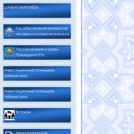
ШАВКАТ МИРЗИЁЕВ
Год обеспечения интересов
человека и развития махалли
Постановления и указы
Президента РУз
Инвестиционный потенциал
Узбекистана
Инвестиционный потенциал
Узбекистана
Встречи
Международное