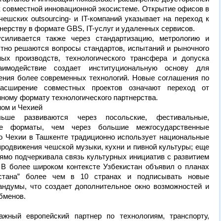
 к совместной инновационной экосистеме. Открытие офисов в
ешских outsourcing- и IT-компаний указывает на переход к
ерству в формате GBS, IT-услуг и удаленных сервисов.
усиливается также через стандартизацию, метрологию и
стно решаются вопросы стандартов, испытаний и рыночного
ых производств, технологического трансфера и допуска
аимодействие создает институциональную основу для
ния более современных технологий. Новые соглашения по
асширение совместных проектов означают переход от
мному формату технологического партнерства.
ном и Чехией
ьше развиваются через посольские, фестивальные,
кие форматы, чем через большие межгосударственные
о Чехии в Ташкенте традиционно использует национальные
родвижения чешской музыки, кухни и пивной культуры; еще
ямо подчеркивала связь культурных инициатив с развитием
. В более широком контексте Узбекистан объявил о планах
истана” более чем в 10 странах и подписывать новые
ндумы, что создает дополнительное окно возможностей и
бменов.
жный европейский партнер по технологиям, транспорту,