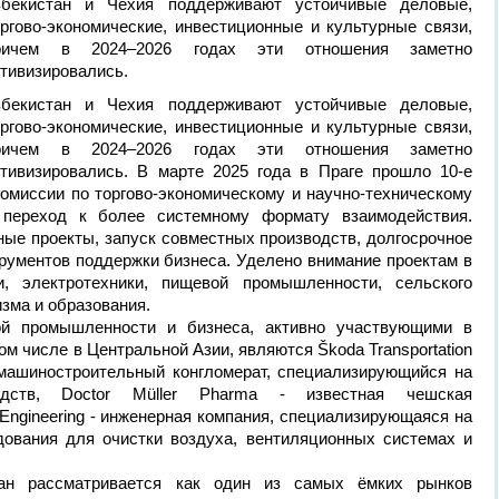
збекистан и Чехия поддерживают устойчивые деловые,
оргово-экономические, инвестиционные и культурные связи,
ричем в 2024–2026 годах эти отношения заметно
ктивизировались.
збекистан и Чехия поддерживают устойчивые деловые,
оргово-экономические, инвестиционные и культурные связи,
ричем в 2024–2026 годах эти отношения заметно
ктивизировались. В марте 2025 года в Праге прошло 10-е
омиссии по торгово-экономическому и научно-техническому
о переход к более системному формату взаимодействия.
ые проекты, запуск совместных производств, долгосрочное
рументов поддержки бизнеса. Уделено внимание проектам в
и, электротехники, пищевой промышленности, сельского
изма и образования.
й промышленности и бизнеса, активно участвующими в
м числе в Центральной Азии, являются Škoda Transportation
машиностроительный конгломерат, специализирующийся на
едств, Doctor Müller Pharma - известная чешская
ngineering - инженерная компания, специализирующаяся на
дования для очистки воздуха, вентиляционных системах и
тан рассматривается как один из самых ёмких рынков