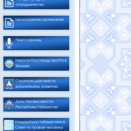
сотрудничество
Цели развития тысячелетия
Пресс-релизы
Новости Пост.предства РУз в
Женеве
Стратегия действий по
дальнейшему развитию
День Независимости
Республики Узбекистан
Кандидатура Узбекистана в
Совет по правам человека