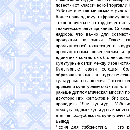
повестки от классической торговли
Узбекистане как минимум с рядом ч
более прикладному цифровому партн
Технологическое сотрудничество 
техническое регулирование. Совме
надзора, что важно для совместн
продукции на рынки. Такое вз
промышленной кооперации и внедре
промышленным инвестициям и р
единичных контактов к более систе
Культурные связи между Узбекиста
Культурные связи сегодня бол
образовательные и туристичес
культурные соглашения. Посольств
приемы и культурные события для п
раньше дипломатическая миссия пр
двусторонних контактов и бизнеса
проводить “Дни культуры Узбек
международные культурные мемора
для чешско-узбекских культурных о
Вывод
Чехия для Узбекистана — это ва