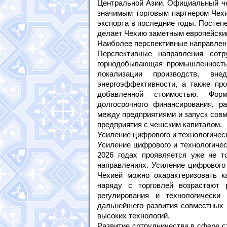
Центральной Азии. Официальный че
значимым торговым партнером Чехи
экспорта в последние годы. Постеп
делает Чехию заметным европейским
Наиболее перспективные направлен
Перспективные направления сотр
горнодобывающая промышленность,
локализации производств, вн
энергоэффективности, а также пр
добавленной стоимостью. Фор
долгосрочного финансирования, р
между предприятиями и запуск совм
предприятия с чешским капиталом.
Усиление цифрового и технологичес
Усиление цифрового и технологичес
2026 годах проявляется уже не т
направлениях. Усиление цифрового
Чехией можно охарактеризовать к
наряду с торговлей возрастают ро
регулирования и технологически
дальнейшего развития совместных 
высоких технологий.
Развитие сотрудничества в сфере с