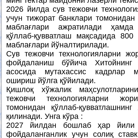
минг гектар майдонни лазерли текис
2026 йилда сув тежовчи технолог
учун тижорат банклари томонидан 
маблағлари ажратилади ҳамда
қўллаб-қувватлаш мақсадида 800
маблағлари йўналтирилади.
Сув тежовчи технологияларни жо
фойдаланиш бўйича Хитойнинг
асосида мутахассис кадрлар м
ошириш йўлга қўйилади.
Қишлоқ хўжалик маҳсулотларин
тежовчи технологияларни жор
томонидан қўллаб-қувватлашнинг
қилинади. Унга кўра :
2027 йилдан бошлаб ҳар йили 
фойдаланганлик учун солиқ став