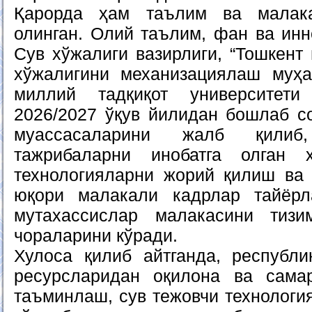
Қарорда ҳам таълим ва малак
олинган. Олий таълим, фан ва инн
Сув хўжалиги вазирлиги, “Тошкент
хўжалигини механизациялаш муҳа
миллий тадқиқот университети
2026/2027 ўқув йилидан бошлаб с
муассасаларини жалб қилиб
тажрибаларни инобатга олган 
технологияларни жорий қилиш ва
юқори малакали кадрлар тайёр
мутахассислар малакасини тиз
чораларини кўради.
Хулоса қилиб айтганда, республ
ресурсларидан оқилона ва сам
таъминлаш, сув тежовчи технологи