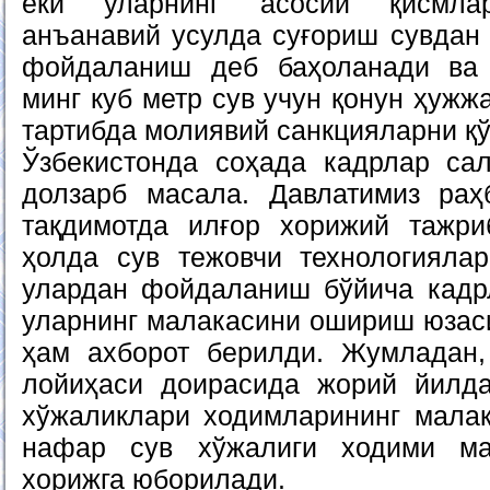
ёки уларнинг асосий қисмлар
анъанавий усулда суғориш сувдан
фойдаланиш деб баҳоланади ва
минг куб метр сув учун қонун ҳужж
тартибда молиявий санкцияларни қ
Ўзбекистонда соҳада кадрлар са
долзарб масала. Давлатимиз раҳ
тақдимотда илғор хорижий тажри
ҳолда сув тежовчи технологияла
улардан фойдаланиш бўйича кадр
уларнинг малакасини ошириш юзас
ҳам ахборот берилди. Жумладан,
лойиҳаси доирасида жорий йилд
хўжаликлари ходимларининг мала
нафар сув хўжалиги ходими м
хорижга юборилади.