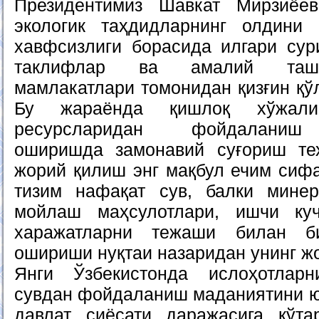
Президентимиз Шавкат Мирзиёе
экологик таҳдидларнинг олдини 
хавфсизлиги борасида илгари сури
таклифлар ва амалий таша
мамлакатлари томонидан қизғин қў
Бу жараёнда қишлоқ хўжали
ресурсларидан фойдаланиш 
оширишда замонавий суғориш тех
жорий қилиш энг мақбул ечим сифа
тизим нафақат сув, балки минер
мойлаш маҳсулотлари, ишчи ку
харажатларни тежаши билан би
ошириши нуқтаи назаридан унинг ж
Янги Ўзбекистонда ислоҳотлар
сувдан фойдаланиш маданиятини 
давлат сиёсати даражасига кўта