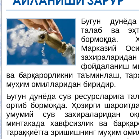
АЙЛАНИШИ ЗАРУР
Бугун дунёда
талаб ва эҳ
бормоқда. Ҳ
Марказий Ос
захирала
фойдаланиш ми
ва барқарорликни таъминлаш, тар
муҳим омилларидан биридир.
Бугун дунёда сув ресурсларига та
ортиб бормоқда. Ҳозирги шароитд
умумий сув захираларидан оқ
минтақада хавфсизлик ва барқар
тараққиётга эришишнинг муҳим оми