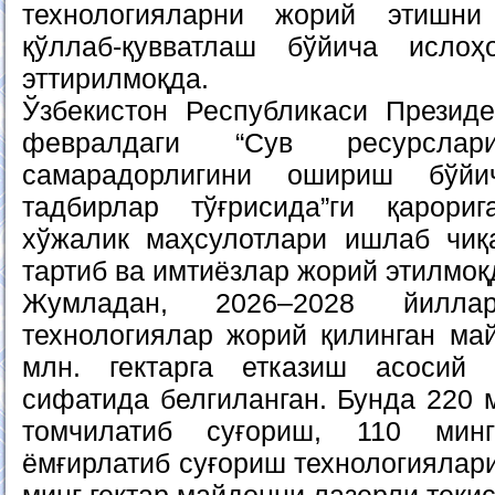
технологияларни жорий этишни
қўллаб-қувватлаш бўйича исло
эттирилмоқда.
Ўзбекистон Республикаси Презид
февралдаги “Сув ресурслар
самарадорлигини ошириш бўйи
тадбирлар тўғрисида”ги қарор
хўжалик маҳсулотлари ишлаб чиқ
тартиб ва имтиёзлар жорий этилмоқ
Жумладан, 2026–2028 йилла
технологиялар жорий қилинган ма
млн. гектарга етказиш асосий 
сифатида белгиланган. Бунда 220 
томчилатиб суғориш, 110 мин
ёмғирлатиб суғориш технологиялар