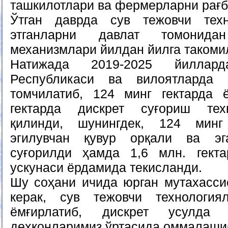
ташкилотлари ва фермерларни рағб
Ўтган даврда сув тежовчи тех
этганларни давлат томонидан
механизмлари йилдан йилга таком
Натижада 2019-2025 йилларда
Республикаси ва вилоятларда 
томчилатиб, 124 минг гектарда 
гектарда дискрет суғориш тех
қилинди, шунингдек, 124 минг
эгилувчан қувур орқали ва эг
суғорилди ҳамда 1,6 млн. гект
ускунаси ёрдамида текисланди.
Шу соҳани ичида юрган мутахасс
керак, сув тежовчи технологиял
ёмғирлатиб, дискрет усулда 
деҳқонларимиз ўртасида оммалаши