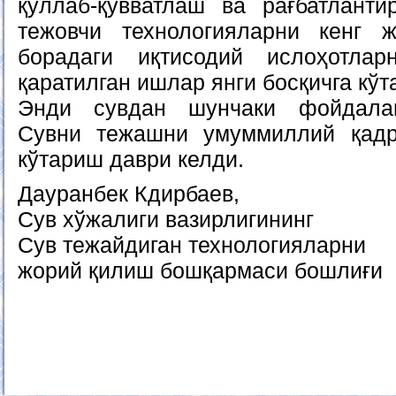
қўллаб-қувватлаш ва рағбатланти
тежовчи технологияларни кенг
борадаги иқтисодий ислоҳотлар
қаратилган ишлар янги босқичга кўт
Энди сувдан шунчаки фойдалан
Сувни тежашни умуммиллий қадр
кўтариш даври келди.
Дауранбек Кдирбаев,
Сув хўжалиги вазирлигининг
Сув тежайдиган технологияларни
жорий қилиш бошқармаси бошлиғи