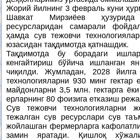
Жорий йилнинг 3 февраль куни ҳур
Шавкат Мирзиёев ҳузурида
ресурсларидан самарали фойда
ҳамда сув тежовчи технологияла
юзасидан тақдимотда қатнашдик.
Тақдимотда бу борадаги ишла
кенгайтириш бўйича ишланган ян
чиқилди. Жумладан, 2028 йилга
технологияларни 930 минг гектар 
майдонларни 3,5 млн. гектарга ёк
ерларнинг 80 фоизига етказиш реж
Сув тежовчи технологияларни 
тежалган сув ресурслари сув таъ
жойлашган фермерларга кафолатли
замин яратади. Қишлоқ хўжал