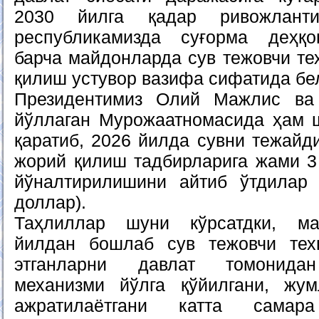
2030 йилга қадар ривожланти
республикамизда суғорма деҳқо
барча майдонларда сув тежовчи те
қилиш устувор вазифа сифатида бе
Президентимиз Олий Мажлис ва 
йўллаган Мурожаатномасида ҳам 
қаратиб, 2026 йилда сувни тежайд
жорий қилиш тадбирларига жами 3 
йўналтирилишини айтиб ўтдилар 
доллар).
Таҳлиллар шуни кўрсатдки, ма
йилдан бошлаб сув тежовчи тех
этганларни давлат томонидан
механизми йўлга қўйилгани, жум
ажратилаётгани катта самар