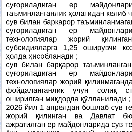
суғориладиган ер майдонла
таъминланганлик ҳолатидан келиб ч
сув билан барқарор таъминланмага
суғориладиган ер майдонла
технологиялар жорий қилинган
субсидияларга 1,25 оширувчи ко
ҳолда ҳисобланади ;
сув билан барқарор таъминланга
суғориладиган ер майдонла
технологиялар жорий қилинмаганда
фойдаланганлик учун солиқ с
оширилган миқдорда қўлланилади ;
2026 йил 1 апрелдан бошлаб сув т
жорий қилинган ва Давлат бю
ажратилган ер майдонларида сув т