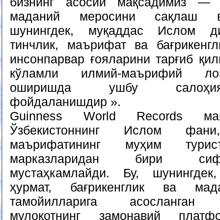
бизнинг асосий мақсадимиз — 
маданий меросини сақлаш в
шунингдек, муқаддас Ислом ди
тинчлик, маърифат ва бағрикенг
инсонпарвар ғояларини тарғиб қил
кўламли илмий-маърифий ло
оширишда ушбу салоҳия
фойдаланишдир ».
Guinness World Records ма
Ўзбекистоннинг Ислом фан
маърифатининг муҳим тури
марказларидан бири сиф
мустаҳкамлайди. Бу, шунингдек
ҳурмат, бағрикенглик ва мад
тамойилларига асосланган ц
мулоқотнинг замонавий платф