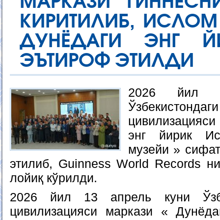
МАРКАЗИ ГИННЕСНИ
КИРИТИЛИБ, ИСЛОМ
ДУНЁДАГИ ЭНГ Й
ЭЪТИРОФ ЭТИЛДИ
2026 йил 
Ўзбекист
цивилизацияси
энг йирик Ис
музейи » сифа
этилиб, Guinness World Records н
лойиқ кўрилди.
2026 йил 13 апрель куни Ўзб
цивилизацияси маркази « Дунёда