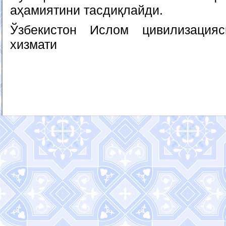
аҳамиятини тасдиқлайди.
Ўзбекистон Ислом цивилизация
хизмати