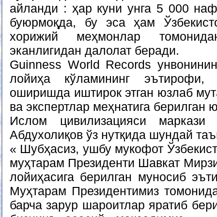
айланди : ҳар куни унга 5 000 на
буюрмоқда, бу эса ҳам Ўзбекист
хорижий меҳмонлар томонид
эканлигидан далолат беради.
Guinness World Records унвонини
лойиҳа кўламининг эътирофи,
оширишда иштирок этган юзлаб мут
ва экспертлар меҳнатига берилган ю
Ислом цивилизацияси маркази 
Абдухолиқов ўз нутқида шундай таъ
« Шубҳасиз, ушбу мукофот Ўзбекис
муҳтарам Президенти Шавкат Мирз
лойиҳасига берилган муносиб эът
Муҳтарам Президентимиз томонид
барча зарур шароитлар яратиб бери