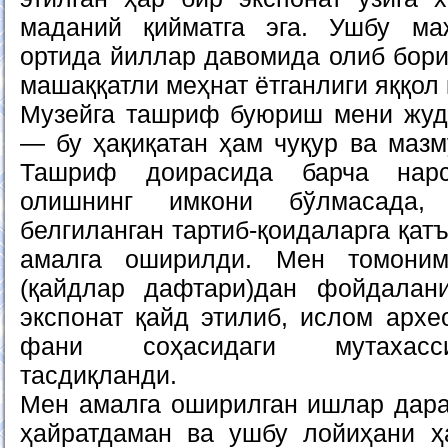
маданий қийматга эга. Ушбу м
ортида йиллар давомида олиб бори
машаққатли меҳнат ётганлиги яққол 
Музейга ташриф буюриш мени жуд
— бу ҳақиқатан ҳам чуқур ва мазм
Ташриф доирасида барча нарс
олишнинг имкони бўлмасада,
белгиланган тартиб-қоидаларга қа
амалга оширилди. Мен томоним
(қайдлар дафтари)дан фойдалан
экспонат қайд этилиб, ислом архе
фани соҳасидаги мутахасс
тасдиқланди.
Мен амалга оширилган ишлар дар
ҳайратдаман ва ушбу лойиҳани ҳ