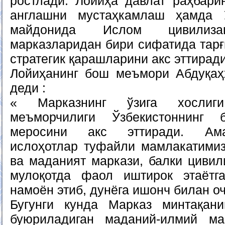
ростлади. Лойиҳа давлат раҳбари
англашни мустаҳкамлаш ҳамда 
майдонида Ислом цивилизац
марказларидан бири сифатида тарғ
стратегик қарашларини акс эттиради
Лойиҳанинг бош меъмори Абдуқаҳ
деди :
« Марказнинг ўзига хослиг
меъморчилиги Ўзбекистоннинг
меросини акс эттиради. Ама
ислоҳотлар туфайли мамлакатими
ва маданият маркази, балки цивил
мулоқотда фаол иштирок этаётг
намоён этиб, дунёга ишонч билан о
Бугунги кунда Марказ минтақан
буюриладиган маданий-илмий ма