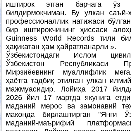
иштирок этган барчага ўз ми
билдирмоқчиман. Бу улкан саъй-
профессионаллик натижаси бўлган
бир иштирокчининг ҳиссаси алоҳ
Guinness World Records тили би
ҳақиқатан ҳам ҳайратланарли ».
Ўзбекистондаги Ислом цивил
Ўзбекистон Республикаси П
Мирзиёевнинг муаллифлик мега
ҳаётга тадбиқ этилган улкан илми
мажмуасидир. Лойиҳа 2017 йилд
2026 йил 17 мартда якунига етди
маданий мерос ва замонавий тех
маконда бирлаштирган "Янги Ўз
маданий-маърифий платформ