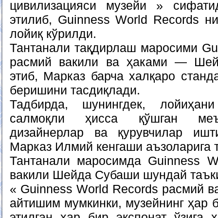
цивилизацияси музейи » сифат
этилиб, Guinness World Records н
лойиқ кўрилди.
Тантанали тақдирлаш маросими Gui
расмий вакили ва ҳаками — Ше
этиб, Марказ барча халқаро станд
беришини тасдиқлади.
Тадбирда, шунингдек, лойиҳан
салмоқли ҳисса қўшган меъ
дизайнерлар ва қурувчилар ишт
Марказ Илмий кенгаши аъзоларига 
Тантанали маросимда Guinness W
вакили Шейда Субаши шундай таък
« Guinness World Records расмий 
айтишим мумкинки, музейнинг ҳар б
этилган ҳар бир экспонат ўзига 