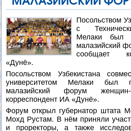
МАЛАЗИЙСКИЙ ФОР
Посольством Уз
с Техническ
Мелаки был п
малазийский ф
сообщает к
«Дунё».
Посольством Узбекистана совме
университетом Мелаки был пр
малазийский форум женщин-
корреспондент ИА «Дунё».
Форум открыл губернатор штата 
Мохд Рустам. В нём приняли учас
и проректоры, а также исследо