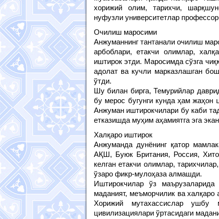
хорижий олим, тарихчи, шарқшуно
нуфузли университетлар профессор
Очилиш маросими
Анжуманнинг тантанали очилиш маро
арбоблари, етакчи олимлар, халқ
иштирок этди. Маросимда сўзга чиқ
адолат ва кучли марказлашган бош
ўтди.
Шу билан бирга, Темурийлар даврид
бу мерос бугунги кунда ҳам жаҳон 
Анжуман иштирокчилари бу каби тад
етказишда муҳим аҳамиятга эга экан
Халқаро иштирок
Анжуманда дунёнинг қатор мамлака
АҚШ, Буюк Британия, Россия, Хито
келган етакчи олимлар, тарихчилар
ўзаро фикр-мулоҳаза алмашди.
Иштирокчилар ўз маърузаларида 
маданият, меъморчилик ва халқаро 
Хорижий мутахассислар ушбу 
цивилизациялари ўртасидаги мадани