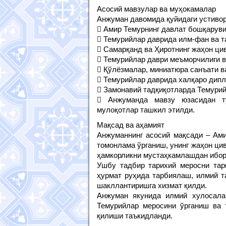
Асосий мавзулар ва муҳокамалар
Анжуман давомида қуйидаги устивор
 Амир Темурнинг давлат бошқаруви
 Темурийлар даврида илм-фан ва т
 Самарқанд ва Ҳиротнинг жаҳон ци
 Темурийлар даври меъморчилиги 
 Қўлёзмалар, миниатюра санъати в
 Темурийлар даврида халқаро дип
 Замонавий тадқиқотларда Темури
 Анжуманда мавзу юзасидан т
мулоқотлар ташкил этилди.
Мақсад ва аҳамият
Анжуманнинг асосий мақсади – Ами
томонлама ўрганиш, унинг жаҳон ци
ҳамкорликни мустаҳкамлашдан ибор
Ушбу тадбир тарихий меросни тар
ҳурмат руҳида тарбиялаш, илмий т
шакллантиришга хизмат қилди.
Анжуман якунида илмий хулосала
Темурийлар меросини ўрганиш ва 
қилиши таъкидланди.