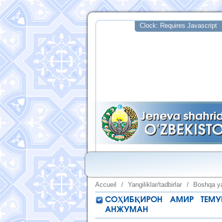
Accueil
/
Yangiliklar/tadbirlar
/
Boshqa ya
СОҲИБҚИРОН АМИР ТЕМУ
АНЖУМАН