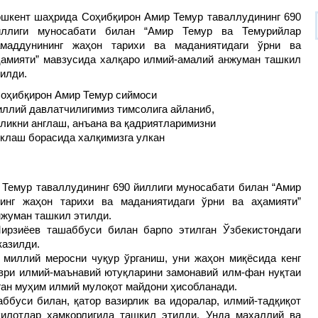
ошкент шаҳрида Соҳибқирон Амир Темур таваллудининг 690
иллиги муносабати билан “Амир Темур ва Темурийлар
амаддунининг жаҳон тарихи ва маданиятидаги ўрни ва
ҳамияти” мавзусида халқаро илмий-амалий анжуман ташкил
тилди.
Соҳибқирон Амир Темур сиймоси
иллий давлатчилигимиз тимсолига айланиб,
зликни англаш, анъана ва қадриятларимизни
иклаш борасида халқимизга улкан
Темур таваллудининг 690 йиллиги муносабати билан “Амир
инг жаҳон тарихи ва маданиятидаги ўрни ва аҳамияти”
нжуман ташкил этилди.
рзиёев ташаббуси билан барпо этилган Ўзбекистондаги
казилди.
миллий меросни чуқур ўрганиш, уни жаҳон миқёсида кенг
ври илмий-маънавий ютуқларини замонавий илм-фан нуқтаи
ган муҳим илмий мулоқот майдони ҳисобланади.
ббуси билан, қатор вазирлик ва идоралар, илмий-тадқиқот
илотлар ҳамкорлигида ташкил этилди. Унда маҳаллий ва