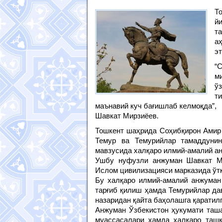
Т
й
т
а
э
“
м
ў
т
маънавий куч бағишлаб келмоқда”,
Шавкат Мирзиёев.
Тошкент шаҳрида Соҳибқирон Амир 
Темур ва Темурийлар тамаддунин
мавзусида халқаро илмий-амалий а
Ушбу нуфузли анжуман Шавкат Ми
Ислом цивилизацияси марказида ўт
Бу халқаро илмий-амалий анжуман 
тарғиб қилиш ҳамда Темурийлар да
назаридан қайта баҳолашга қаратил
Анжуман Ўзбекистон ҳукумати таша
муассасалари ҳамда халқаро ташк