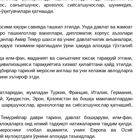
с, санъатшунос, археолог, сиёсатшунослар, шунингдек,
-ўқитувчилари қатнашди.
сими юқори савияда ташкил этилди. Унда давлат ва жамоат
аро ташкилотлар вакиллари, дипломатик корпус аъзолари
қанлар Амир Темур шахси ва унинг давлатчилик анъаналари,
қарув тизимини яратишдаги ўрни ҳақида алоҳида тўхталиб
а илм-фан, маданият ва санъатнинг юксак тараққий этгани,
цивилизацияси тараққиётига хизмат қилаётгани қайд этилди.
бирлар тарихий меросни англаш ва уни келажак авлодларга
ини эътироф этди.
тларидан, жумладан Туркия, Франция, Италия, Германия,
й, Ҳиндистон, Эрон, Қозоғистон ва бошқа мамлакатлардан
, шарқшунослар, археологлар ва сиёсатшунослар қатнашиб,
Темурийлар даври тарихи, давлат бошқаруви, илм-фан,
алоқаларга оид илмий тадқиқот натижаларини тақдим қилди.
мероснинг глобал аҳамияти, унинг Европа ва Осиё
й мулоқотдаги ўрнини алоҳида таъкидлади.