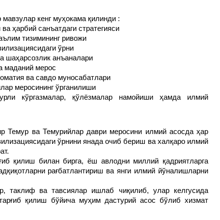
 мавзулар кенг муҳокама қилинди :
 ва ҳарбий санъатдаги стратегияси
аълим тизимининг ривожи
вилизациясидаги ўрни
ва шаҳарсозлик анъаналари
а маданий мерос
ломатия ва савдо муносабатлари
йлар меросининг ўрганилиши
урли кўргазмалар, қўлёзмалар намойиши ҳамда илмий
р Темур ва Темурийлар даври меросини илмий асосда ҳар
вилизациясидаги ўрнини янада очиб бериш ва халқаро илмий
ат.
ғиб қилиш билан бирга, ёш авлодни миллий қадриятларга
адқиқотларни рағбатлантириш ва янги илмий йўналишларни
р, таклиф ва тавсиялар ишлаб чиқилиб, улар келгусида
тарғиб қилиш бўйича муҳим дастурий асос бўлиб хизмат