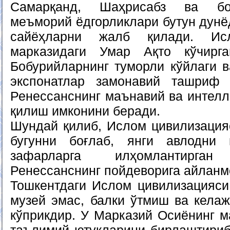
Самарқанд, Шаҳрисабз ва бо
меъморий ёдгорликлари бутун дунё
сайёҳларни жалб қилади. Исл
марказидаги Умар Ақто кўчирг
Бобурийларнинг туморли кўйлаги в
экспонатлар замонавий ташриф 
Ренессанснинг маънавий ва интелл
қилиш имконини беради.
Шундай қилиб, Ислом цивилизация
бугунни боғлаб, янги авлодни
зафарларга илҳомлантирг
Ренессанснинг пойдеворига айланм
Тошкентдаги Ислом цивилизацияс
музей эмас, балки ўтмиш ва келаж
кўприкдир. У Марказий Осиёнинг м