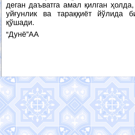
деган даъватга амал қилган ҳолда,
уйғунлик ва тараққиёт йўлида б
қўшади.
“Дунё”АА