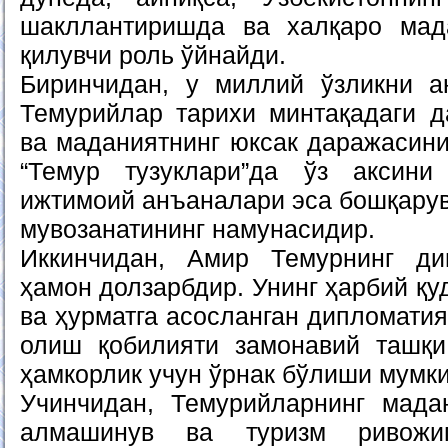
шакллантиришда ва халқаро мад
қилувчи роль ўйнайди.
Биринчидан, у миллий ўзликни а
Темурийлар тарихи минтақадаги д
ва маданиятнинг юксак даражасини
“Темур тузуклари”да ўз аксини
ижтимоий анъаналари эса бошқарув
мувозанатининг намунасидир.
Иккинчидан, Амир Темурнинг ди
ҳамон долзарбдир. Унинг ҳарбий қ
ва ҳурматга асосланган дипломати
олиш қобилияти замонавий ташқи
ҳамкорлик учун ўрнак бўлиши мумки
Учинчидан, Темурийларнинг мада
алмашинув ва туризм ривожиг