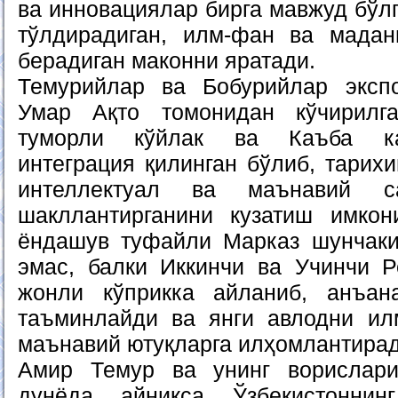
ва инновациялар бирга мавжуд бўл
тўлдирадиган, илм-фан ва мадан
берадиган маконни яратади.
Темурийлар ва Бобурийлар экспо
Умар Ақто томонидан кўчирилг
туморли кўйлак ва Каъба кал
интеграция қилинган бўлиб, тарих
интеллектуал ва маънавий са
шакллантирганини кузатиш имкон
ёндашув туфайли Марказ шунчаки
эмас, балки Иккинчи ва Учинчи Р
жонли кўприкка айланиб, анъан
таъминлайди ва янги авлодни ил
маънавий ютуқларга илҳомлантирад
Амир Темур ва унинг ворислар
дунёда, айниқса, Ўзбекистоннин