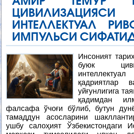
АМИР ТЕМУР 
ЦИВИЛИЗАЦИЯСИ
ИНТЕЛЛЕКТУАЛ РИВ
ИМПУЛЬСИ СИФАТИ
Инсоният тарих
буюк цив
интеллектуал
қадриятлар 
уйғунлигига та
қадимдан ил
фалсафа ўчоғи бўлиб, бутун дунё
тамаддун асосларини шакллантир
ушбу салоҳият Ўзбекистондаги И