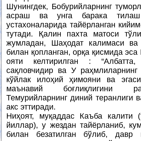
Шунингдек, Бобурийларнинг туморл
асраш ва унга барака тилаш
устахоналарида тайёрланган кийим
тутади. Қалин пахта матоси тўл
жумладан, Шаҳодат калимаси ва
билан қопланган, орқа қисмида эса
ояти келтирилган : “Албатта
сақловчидир ва У раҳмлиларнинг
кўйлак илоҳий ҳимояни ва эгаси
маънавий боғлиқлигини р
Темурийларнинг диний теранлиги в
акс эттиради.
Ниҳоят, муқаддас Каъба калити 
йиллар), у жездан тайёрланиб, ку
билан безатилган бўлиб, давр