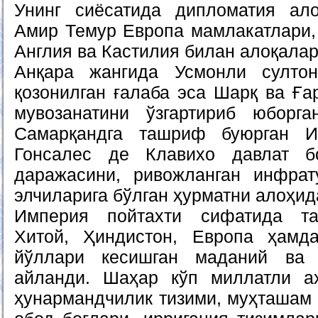
Унинг сиёсатида дипломатия ало
Амир Темур Европа мамлакатлари,
Англия ва Кастилия билан алоқалар
Анқара жангида Усмонли султо
қозонилган ғалаба эса Шарқ ва Ға
мувозанатини ўзгартириб юборг
Самарқандга ташриф буюрган И
Гонсалес де Клавихо давлат б
даражасини, ривожланган инфрат
элчиларига бўлган ҳурматни алоҳида
Империя пойтахти сифатида та
Хитой, Ҳиндистон, Европа ҳам
йўллари кесишган маданий ва 
айланди. Шаҳар кўп миллатли аҳ
ҳунармандчилик тизими, муҳташам