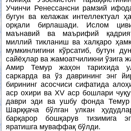
Учинчи Ренессансни рамзий ифод
бугун ва келажак интеллектуал 
орқали бирлашади. Ислом циви
маънавий ва маърифий қадрия
миллий тикланиш ва халқаро ҳам
мумкинлигини кўрсатиб, бутун дун
сайёҳлар ва жамоатчиликни ўзига ж
Амир Темур жаҳон тарихида ул
саркарда ва ўз даврининг энг й
бирининг асосчиси сифатида алоҳи
аср охири ва XV аср бошлари чуқу
даври эди ва ушбу фонда Темур
Шарққача бўлган улкан ҳудудла
барқарор бошқарув тизимига э
яратишга муваффақ бўлди.