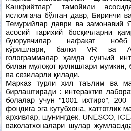
Кашфиётлар” тамойили асосид
исломгача бўлган давр, Биринчи в
Темурийлар даври ва замонавий Я
асосий тарихий босқичларни қа
буюрувчилар нафақат ноёб 
кўришлари, балки VR ва AR
голограммалар ҳамда сунъий инт
билан мулоқот қилишлари мумкин, 
ва сезиларли қилади.
Марказ турли хил таълим ва м
бирлаштиради : интерактив лабора
болалар учун “1001 ихтиро”, 200 
фондига эга кутубхона, хаттотлик 
архивлар, шунингдек, UNESCO, ICE
ваколатхоналари шулар жумласид