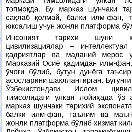
маркази тимсолидаги улкан л
топмоқда. Бу марказ шунчаки та
сақлаб қолмай, балки илм-фан, 
юксалиш учун жонли платформа бўл
Инсоният тарихи шуни кў
цивилизациялар – интеллектуал
қадриятлар ва маданий мерос уй
Марказий Осиё қадимдан илм-фан
ўчоғи бўлиб, бутун дунёга таъсир
асосларини шакллантирган. Бугунги
Ўзбекистондаги Ислом цивил
тимсолидаги улкан лойиҳада ўз 
марказ шунчаки тарихий экспонатл
балки илм-фан, таълим ва маъ
жонли платформа бўлиб хизмат қил
Лойиҳа Ўзбекистон тараққиётини