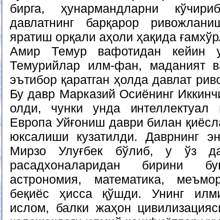
бирга, ҳунармандларни кўчир
давлатнинг барқарор ривожлан
яратиш орқали аҳоли ҳақида ғамхўр
Амир Темур вафотидан кейин 
Темурийлар илм-фан, маданият в
эътибор қаратган ҳолда давлат рив
Бу давр Марказий Осиёнинг Иккинч
олди, чунки унда интеллектуал 
Европа Уйғониш даври билан қиёсл
юксалиши кузатилди. Даврнинг э
Мирзо Улуғбек бўлиб, у ўз да
расадхоналаридан бирини б
астрономия, математика, меъмо
беқиёс ҳисса қўшди. Унинг ил
ислом, балки жаҳон цивилизацияси