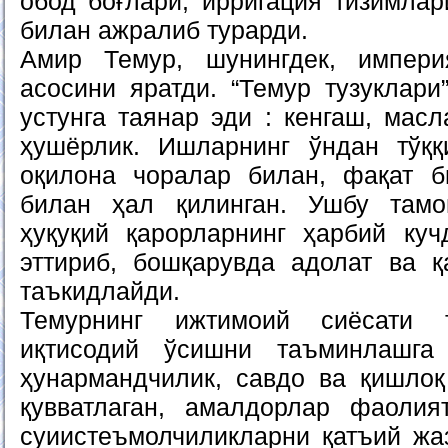
обод боғлари, ирригация тизимлар
билан ажралиб турарди.
Амир Темур, шунингдек, импери
асосини яратди. “Темур тузуклари”
устунга таянар эди : кенгаш, масл
ҳушёрлик. Ишларнинг ўндан тўққ
оқилона чоралар билан, фақат б
билан ҳал қилинган. Ушбу там
ҳуқуқий қарорларнинг ҳарбий куч
эттириб, бошқарувда адолат ва қ
таъкидлайди.
Темурнинг ижтимоий сиёсати 
иқтисодий ўсишни таъминлашга
ҳунармандчилик, савдо ва қишлоқ
қувватлаган, амалдорлар фаолия
суиистеъмолчиликларни қатъий жа