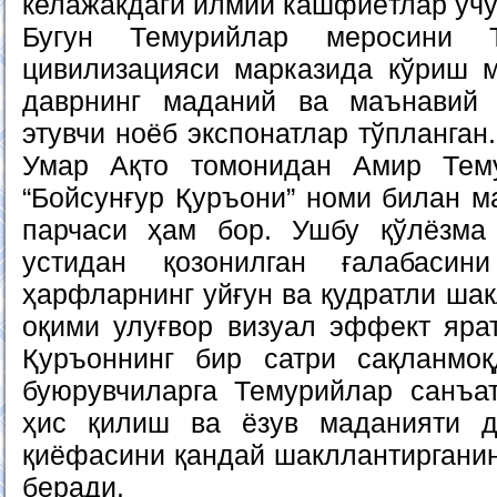
келажакдаги илмий кашфиётлар учу
Бугун Темурийлар меросини Т
цивилизацияси марказида кўриш 
даврнинг маданий ва маънавий
этувчи ноёб экспонатлар тўпланган
Умар Ақто томонидан Амир Тему
“Бойсунғур Қуръони” номи билан м
парчаси ҳам бор. Ушбу қўлёзма 
устидан қозонилган ғалабаси
ҳарфларнинг уйғун ва қудратли шак
оқими улуғвор визуал эффект яра
Қуръоннинг бир сатри сақланмо
буюрувчиларга Темурийлар санъат
ҳис қилиш ва ёзув маданияти д
қиёфасини қандай шакллантиргани
беради.