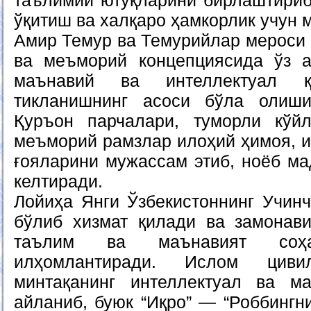
таълимий ютуқларини бирлаштириб,
ўқитиш ва халқаро ҳамкорлик учун 
Амир Темур ва Темурийлар мероси 
ва меъморий концепциясида ўз а
маънавий ва интеллектуал қ
тикланишнинг асоси бўла олиш
Қуръон парчалари, туморли кўйл
меъморий рамзлар илоҳий ҳимоя, 
ғояларини мужассам этиб, ноёб ма
келтиради.
Лойиҳа Янги Ўзбекистоннинг Учинч
бўлиб хизмат қилади ва замонав
таълим ва маънавият соҳас
илҳомлантиради. Ислом цивил
минтақанинг интеллектуал ва ма
айланиб, буюк “Иқро” — “Роббингни