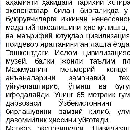
аҳамияти ҳақидаги тарихий хотир
экспонатлар билан биргаликда 
буюрувчиларга Иккинчи Ренессансн
маданий юксалишини ҳис қилишга,
ва маърифий ютуқлар цивилизация
пойдевор яратганини англашга ёрда
Тошкентдаги Ислом цивилизация
музей, балки жонли таълим пл
Мажмуанинг меъморий концеп
анъаналарини замонавий тех
уйғунлаштириб, ўтмиш ва бугу
ифодалайди. Унинг 65 метрлик гум
дарвозаси Ўзбекистоннинг 
бирлашувини рамзий қилиб, улу
давомийлик ҳиссини уйғотади.
Марказ экспозицияси “Цивили