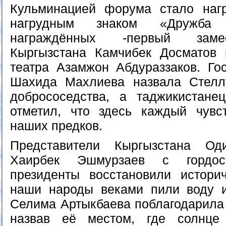
Кульминацией форума стало нагр
нагрудным знаком «Дружба 
награждённых -первый заме
Кыргызстана Камчибек Досматов 
театра Азамжон Абдураззаков. Го
Шахида Махлиева назвала Стел
добрососедства, а таджикистане
отметил, что здесь каждый чувс
наших предков.
Представители Кыргызстана О
Хаирбек Эшмурзаев с гордос
президенты восстановили истори
наши народы веками пили воду и
Селима Артыкбаева поблагодарила 
назвав её местом, где солнце