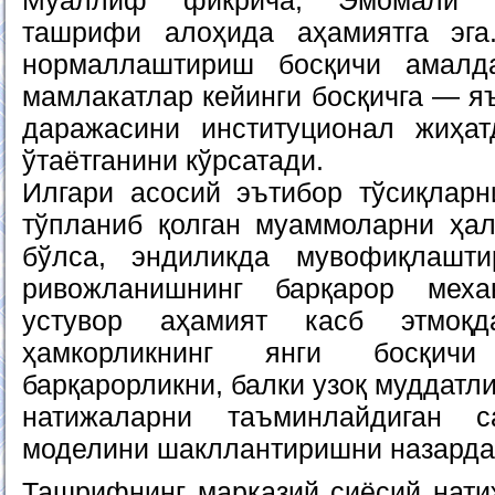
Муаллиф фикрича, Эмомали Р
ташрифи алоҳида аҳамиятга эга
нормаллаштириш босқичи амалд
мамлакатлар кейинги босқичга — я
даражасини институционал жиҳат
ўтаётганини кўрсатади.
Илгари асосий эътибор тўсиқлар
тўпланиб қолган муаммоларни ҳал
бўлса, эндиликда мувофиқлашт
ривожланишнинг барқарор меха
устувор аҳамият касб этмоқ
ҳамкорликнинг янги босқич
барқарорликни, балки узоқ муддатл
натижаларни таъминлайдиган с
моделини шакллантиришни назарда 
Ташрифнинг марказий сиёсий нат