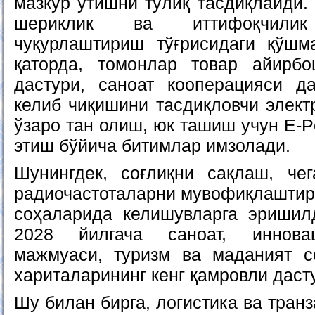
мазкур ўтишни тўлиқ тасдиқлайди.
шериклик ва иттифоқчилик 
чуқурлаштириш тўғрисидаги қўшм
қаторда, томонлар товар айирб
дастури, саноат кооперацияси да
келиб чиқишини тасдиқловчи элект
ўзаро тан олиш, юк ташиш учун E-P
этиш бўйича битимлар имзолади.
Шунингдек, соғлиқни сақлаш, че
радиочастоталарни мувофиқлаштир
соҳаларида келишувларга эришил
2028 йилгача саноат, инновац
мажмуаси, туризм ва маданият с
хариталарининг кенг қамровли даст
Шу билан бирга, логистика ва тран