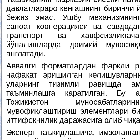
давлатлараро кенгашнинг биринчи 
бежиз эмас. Ушбу механизмнин
саноат кооперацияси ва савдодан
транспорт ва хавфсизликга
йўналишларда доимий мувофиқ
англатади.
Аввалги форматлардан фарқли р
нафақат эришилган келишувларн
уларнинг тизимли равишда ам
таъминлашга қаратилган. Бу а
Тожикистон муносабатлари
мувофиқлаштириш элементлари би
иттифоқчилик даражасига олиб чиқа
Эксперт таъкидлашича, имзоланга