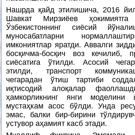
Нашрда қайд этилишича, 2016 йил
Шавкат Мирзиёев ҳокимиятга 
Ўзбекистоннинг сиёсий йўнали
муносабатларни нормаллаш
имкониятлар яратди. Аввалги зидд
босқичма-босқич воз кечилиб, п
сиёсатига ўтилди. Асосий чег
этилди, транспорт коммуника
чегарадан ўтиш тартиби содда
иқтисодий алоқалар фаоллаш
ҳамкорликнинг янги моделини 
мустаҳкам асос бўлди. Унда рес
эмас, балки бир-бирини тўлдиру
устувор аҳамият касб этади.