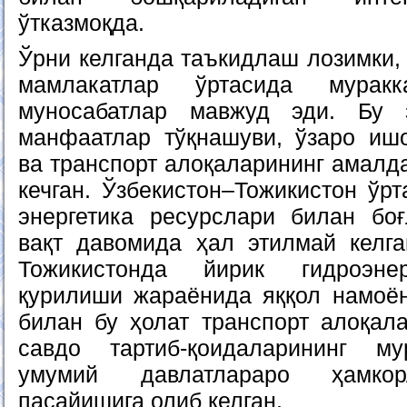
ўтказмоқда.
Ўрни келганда таъкидлаш лозимки, 
мамлакатлар ўртасида мурак
муносабатлар мавжуд эди. Бу 
манфаатлар тўқнашуви, ўзаро ишо
ва транспорт алоқаларининг амалд
кечган. Ўзбекистон–Тожикистон ўрт
энергетика ресурслари билан бо
вақт давомида ҳал этилмай келга
Тожикистонда йирик гидроэнер
қурилиши жараёнида яққол намоён 
билан бу ҳолат транспорт алоқала
савдо тартиб-қоидаларининг м
умумий давлатлараро ҳамкор
пасайишига олиб келган.