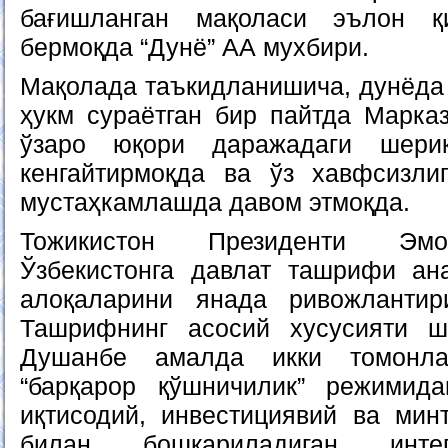
бағишланган мақоласи эълон қ
бермоқда “Дунё” АА мухбири.
Мақолада таъкидланишича, дунёда 
ҳукм сураётган бир пайтда Марка
ўзаро юқори даражадаги шерик
кенгайтирмоқда ва ўз хавфсизли
мустаҳкамлашда давом этмоқда.
Тожикистон Президенти Эмо
Ўзбекистонга давлат ташрифи ан
алоқаларини янада ривожлантир
Ташрифнинг асосий хусусияти ш
Душанбе амалда икки томонла
“барқарор қўшничилик” режимида
иқтисодий, инвестициявий ва мин
билан бошқариладиган инте