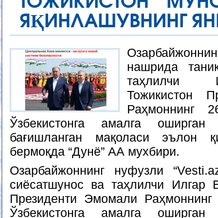
ТОЖИКИСТОН МУНО
ЯҚИНЛАШУВНИНГ Я
Озарбайжоннинг
нашрида тани
таҳлилчи 
Тожикистон П
Раҳмоннинг 2
Ўзбекистонга амалга оширган
бағишланган мақоласи эълон қ
бермоқда “Дунё” АА мухбири.
Озарбайжоннинг нуфузли “Vesti.
сиёсатшунос ва таҳлилчи Илгар 
Президенти Эмомали Раҳмоннинг 
Ўзбекистонга амалга оширган