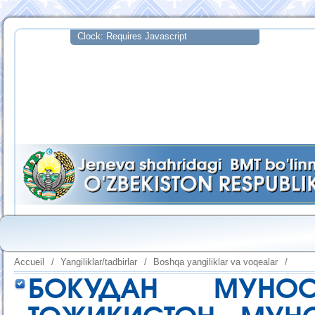
Accueil
/
Yangiliklar/tadbirlar
/
Boshqa yangiliklar va voqealar
/
БОКУДАН МУНОС