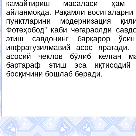
камайтириш масаласи ҳам 
айланмоқда. Рақамли воситаларни 
пунктларини модернизация қи
Фотеҳобод” каби чегараолди савд
этиш савдонинг барқарор ўси
инфратузилмавий асос яратади. 
асосий чеклов бўлиб келган м
бартараф этиш эса иқтисодий 
босқичини бошлаб беради.