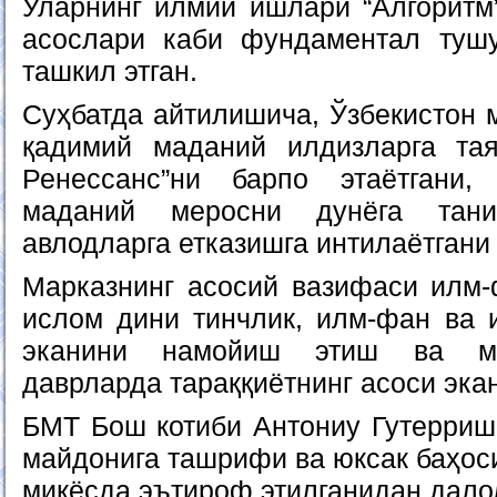
Уларнинг илмий ишлари “Алгоритм”
асослари каби фундаментал тушу
ташкил этган.
Суҳбатда айтилишича, Ўзбекистон 
қадимий маданий илдизларга тая
Ренессанс”ни барпо этаётгани
маданий меросни дунёга тани
авлодларга етказишга интилаётгани
Марказнинг асосий вазифаси илм-
ислом дини тинчлик, илм-фан ва 
эканини намойиш этиш ва ма
даврларда тараққиётнинг асоси эка
БМТ Бош котиби Антониу Гутерриш
майдонига ташрифи ва юксак баҳос
миқёсда эътироф этилганидан дало