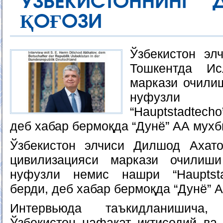
ЎЗБЕКИСТОННИНГ 
ҚОҒОЗИ
Ўзбекистон эл
Тошкентда Ис
маркази очили
нуфузли 
“Hauptstadtech
деб хабар бермоқда “Дунё” АА мухб
Ўзбекистон элчиси Дилшод Ахат
цивилизацияси маркази очилиш
нуфузли немис нашри “Hauptsta
берди, деб хабар бермоқда “Дунё” 
Интервьюда таъкидланишича,
Ўзбекистон нафақат иқтисодий ва 