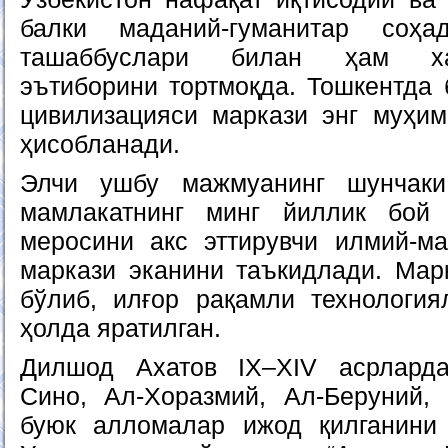
балки маданий-гуманитар соҳа
ташаббуслари билан ҳам ха
эътиборини тортмоқда. Тошкентда 
цивилизацияси маркази энг муҳи
ҳисобланади.
Элчи ушбу мажмуанинг шунчаки
мамлакатнинг минг йиллик бой
меросини акс эттирувчи илмий-м
маркази эканини таъкидлади. Мар
бўлиб, илғор рақамли технологи
ҳолда яратилган.
Дилшод Ахатов IX–XIV асрлард
Сино, Ал-Хоразмий, Ал-Беруний,
буюк алломалар ижод қилганини 