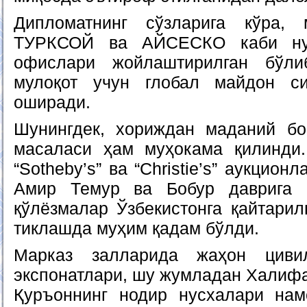
Дипломатнинг сўзларига кўра,
ТУРКСОЙ ва АЙСЕСКО каби нуф
офислари жойлаштирилган бўли
мулоқот учун глобал майдон с
оширади.
Шунингдек, хориждан маданий бо
масаласи ҳам муҳокама қилинди.
“Sotheby’s” ва “Christie’s” аукцион
Амир Темур ва Бобур даврига 
қўлёзмалар Ўзбекистонга қайтарил
тиклашда муҳим қадам бўлди.
Марказ залларида жаҳон цивил
экспонатлари, шу жумладан Халиф
Қуръоннинг нодир нусхалари нам