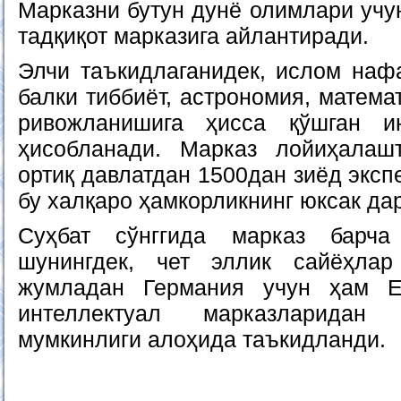
Марказни бутун дунё олимлари учу
тадқиқот марказига айлантиради.
Элчи таъкидлаганидек, ислом нафа
балки тиббиёт, астрономия, матем
ривожланишига ҳисса қўшган и
ҳисобланади. Марказ лойиҳала
ортиқ давлатдан 1500дан зиёд эксп
бу халқаро ҳамкорликнинг юксак да
Суҳбат сўнггида марказ барча
шунингдек, чет эллик сайёҳлар
жумладан Германия учун ҳам Е
интеллектуал марказларидан
мумкинлиги алоҳида таъкидланди.