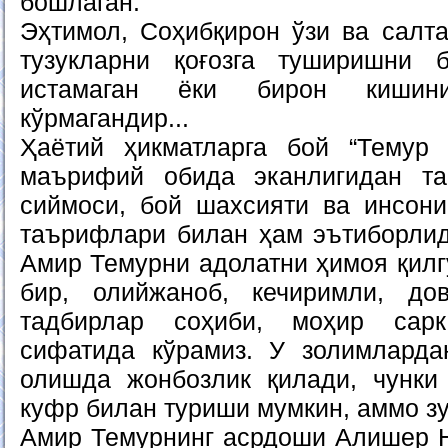
бошлаган.
Эҳтимол, Соҳибқирон ўзи ва салта
тузукларни қоғозга туширишни 
истамаган ёки бирон кишин
кўрмагандир...
Ҳаётий ҳикматларга бой “Темур 
маърифий обида эканлигидан т
сиймоси, бой шахсияти ва инсони
таърифлари билан ҳам эътиборлиди
Амир Темурни адолатни ҳимоя қилг
бир, олийжаноб, кечиримли, дов
тадбирлар соҳиби, моҳир сарк
сифатида кўрамиз. У золимларда
олишда жонбозлик қилади, чунки
куфр билан туриши мумкин, аммо з
Амир Темурнинг асрдоши Алишер 