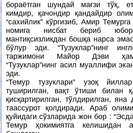
бораётган шундай мағзи тўқ, е
кимдир, қачондир қандайдир олим
“сахийлик” кўргизиб, Амир Темурга 
номига нисбат бериб юбо
мантиқсизликдан бошқа нарса эмас
бўлур эди. “Тузуклар”нинг инг
таржимони Майор Дэви ҳа
“Тузуклар”нинг асил муаллифи эка
эди.
“Темур тузуклари” узоқ йилла
туширилган, вақт ўтиши билан қа
қисқартирилган, тўлдирилган, яна
таассурот қолдиради. Араб олим
қуйидаги сўзларида жон бор : “Эс
Темур ҳокимиятга келишидан 