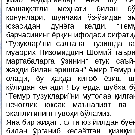
машаққатли меҳнати билан бў
қонунлари, шунчаки ўз-ўзидан э
юзасидан дунёга келди. “Тем
барчасининг ёрқин ифодаси сифати
“Тузуклар”ни салтанат тузишда та
муаррих Низомиддин Шомий таъри
мартабаларга ўзининг етук саъй
жаҳди билан эришган” Амир Темур 
олади, бу ҳақда китоб ёзиш ш
қўлидан келади ! Бу ерда шубҳа б
“Темур тузуклари”ни мутолаа қилг
нечоғлик юксак маънавият ва 
эканлигининг гувоҳи бўламиз.
Яна бир жиҳат : олти юз йилдан буё
билан ўрганиб келаётган, қизиқ