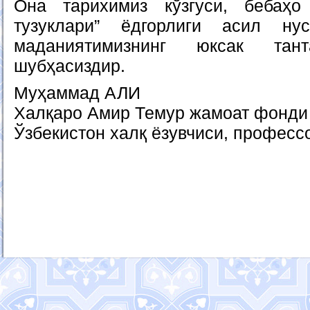
Она тарихимиз кўзгуси, бебаҳо
тузуклари” ёдгорлиги асил ну
маданиятимизнинг юксак тант
шубҳасиздир.
Муҳаммад АЛИ
Халқаро Амир Темур жамоат фонди 
Ўзбекистон халқ ёзувчиси, професс