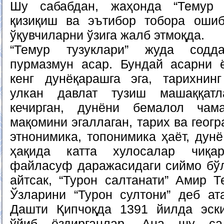
Шу сабабдан, жаҳонда “Темур т
қизиқиш ва эътибор тобора ошиб
ўқувчиларни ўзига жалб этмоқда.
“Темур тузуклари” жуда содд
пурмазмун асар. Бундай асарни 
кенг дунёқарашга эга, тарихнин
улкан давлат тузиш машаққат
кечирган, дунёни бемалол чам
мақомини эгаллаган, тарих ва геог
этнонимика, топонимика ҳаёт, дун
ҳақида катта хулосалар чиқа
файласуф даражасидаги сиймо бўл
айтсак, “Турон салтанати” Амир Т
Ўзларини “Турон султони” деб ат
Дашти Қипчоқда 1391 йилда эски
ўйиб ёздирганлар. Ана шу сал