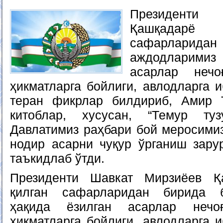
Президенти 
Қашқадарё в
сафарларид
аждодларими
асарлар неч
ҳикматларга бойлиги, авлодларга 
теран фикрлар билдириб, Амир 
китоблар, хусусан, “Темур тузу
Давлатимиз раҳбари бой меросимиз
нодир асарни чуқур ўрганиш зару
таъкидлаб ўтди.
Президенти Шавкат Мирзиёев Қ
қилган сафарларидан бирида 
ҳақида ёзилган асарлар нечо
ҳикматларга бойлиги, авлодларга 