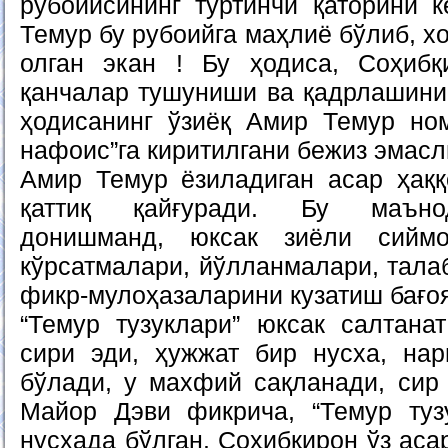
рубойисининг тўртинчи қаторини к
Темур бу рубоийга маҳлиё бўлиб, х
олган экан ! Бу ҳодиса, Соҳибқ
қанчалар тушуниши ва қадрлашини
ҳодисанинг ўзиёқ Амир Темур но
нафоис”га киритилгани бежиз эмасл
Амир Темур ёзиладиган асар ҳақ
қаттиқ қайғуради. Бу маъно
донишманд, юксак зиёли сиймо
кўрсатмалари, йўлланмалари, тала
фикр-мулоҳазаларини кузатиш бағо
“Темур тузуклари” юксак салтана
сири эди, ҳужжат бир нусха, нар
бўлади, у махфий сақланади, сир 
Майор Дэви фикрича, “Темур туз
нусхада бўлган. Соҳибқирон ўз ас