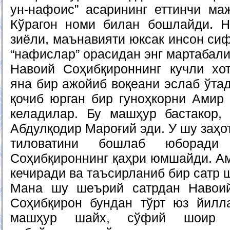
ун-нафоис” асарининг еттинчи м
Кўрагон номи билан бошлайди. Н
зиёли, маънавияти юксак инсон сиф
“нафислар” орасидан энг мартабали
Навоий Соҳибқироннинг кучли хо
яна бир ажойиб воқеани эслаб ўтад
қочиб юрган бир гуноҳкорни Амир 
келадилар. Бу машҳур бастакор,
Абдулқодир Мароғий эди. У шу заҳо
тиловатини бошлаб юборад
Соҳибқироннинг қаҳри юмшайди. Ам
кечиради ва таъсирланиб бир сатр ш
Мана шу шеърий сатрдан Навоий
Соҳибқирон бундан тўрт юз йилл
машҳур шайх, сўфий шоир А