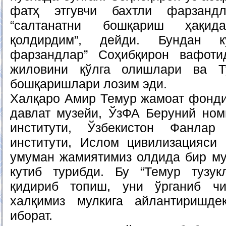
фатҳ этгувчи бахтли фарзандл
“салтанатни бошқариш ҳақи
қолдирдим”, дейди. Бундан кў
фарзандлар” Соҳибқирон вафоти
жиловини қўлга олишлари ва Т
бошқаришлари лозим эди.
Халқаро Амир Темур жамоат фонди
давлат музейи, ЎзФА Беруний но
институти, Ўзбекистон Фанлар
институти, Ислом цивилизацияси
умуман жамиятимиз олдида бир м
кутиб турибди. Бу “Темур тузук
қидириб топиш, уни ўрганиб чи
халқимиз мулкига айлантиришде
иборат.