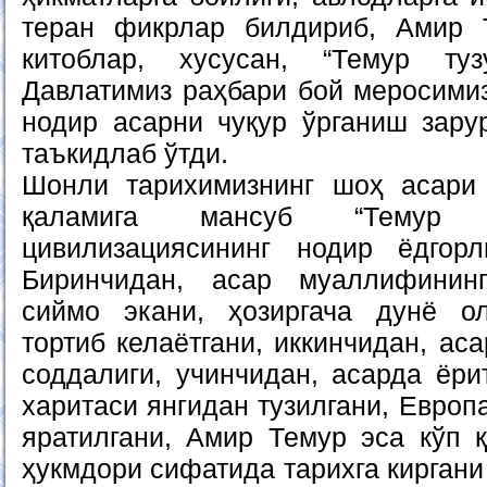
теран фикрлар билдириб, Амир 
китоблар, хусусан, “Темур тузу
Давлатимиз раҳбари бой меросимиз
нодир асарни чуқур ўрганиш зару
таъкидлаб ўтди.
Шонли тарихимизнинг шоҳ асари
қаламига мансуб “Темур 
цивилизациясининг нодир ёдгорл
Биринчидан, асар муаллифинин
сиймо экани, ҳозиргача дунё о
тортиб келаётгани, иккинчидан, ас
соддалиги, учинчидан, асарда ёри
харитаси янгидан тузилгани, Европ
яратилгани, Амир Темур эса кўп қ
ҳукмдори сифатида тарихга киргани