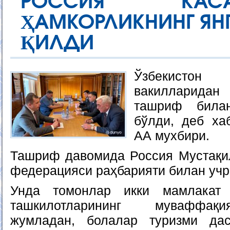
РОССИЯ КАС
ҲАМКОРЛИКНИНГ ЯН
ҚИЛДИ
Ўзбекистон 
вакилларидан
ташриф била
бўлди, деб ха
АА мухбири.
Ташриф давомида Россия Мустақи
федерацияси раҳбарияти билан учр
Унда томонлар икки мамлакат
ташкилотларининг муваффақи
жумладан, болалар туризми дас