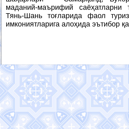
маданий-маърифий саёҳатларни
Тянь-Шань тоғларида фаол тури
имкониятларига алоҳида эътибор қа