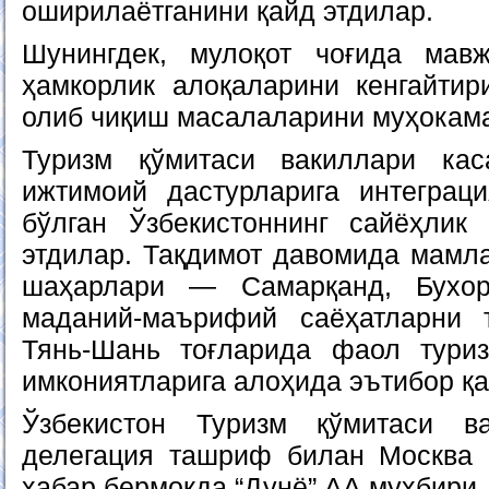
оширилаётганини қайд этдилар.
Шунингдек, мулоқот чоғида мав
ҳамкорлик алоқаларини кенгайтир
олиб чиқиш масалаларини муҳокама
Туризм қўмитаси вакиллари ка
ижтимоий дастурларига интеграц
бўлган Ўзбекистоннинг сайёҳлик
этдилар. Тақдимот давомида мамла
шаҳарлари — Самарқанд, Бухо
маданий-маърифий саёҳатларни
Тянь-Шань тоғларида фаол тури
имкониятларига алоҳида эътибор қа
Ўзбекистон Туризм қўмитаси в
делегация ташриф билан Москва 
хабар бермоқда “Дунё” АА мухбири.