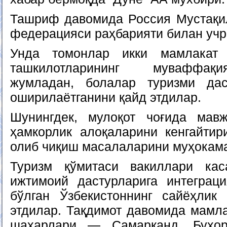
Ташриф давомида Россия Мустақи
федерацияси раҳбарияти билан учр
Унда томонлар икки мамлакат
ташкилотларининг муваффақи
жумладан, болалар туризми дас
оширилаётганини қайд этдилар.
Шунингдек, мулоқот чоғида мав
ҳамкорлик алоқаларини кенгайтир
олиб чиқиш масалаларини муҳокама
Туризм қўмитаси вакиллари ка
ижтимоий дастурларига интеграц
бўлган Ўзбекистоннинг сайёҳлик
этдилар. Тақдимот давомида мамла
шаҳарлари — Самарқанд, Бухо