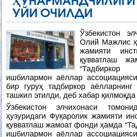
ҲУНАРМАНДЧИЛИГ
УЙИ ОЧИЛДИ
Ўзбекистон эл
Олий Мажлис ҳ
жамияти инст
қувватлаш ж
“Тадбирко
ишбилармон аёллар ассоциацияси
бир гуруҳ тадбиркор аёлларнинг
ташкил этилди, деб хабар қилмоқда
Ўзбекистон элчихонаси томон
ҳузуридаги Фуқаролик жамияти инс
қувватлаш жамоат фонди ҳамда “Та
ишбилармон аёллар ассоциацияси