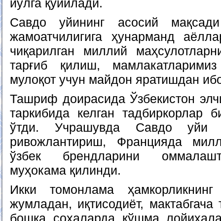
йўлга қўйилади.
Савдо уйининг асосий мақсади
жамоатчилигига ҳунарманд аёлл
чиқарилган миллий маҳсулотлар
тарғиб қилиш, мамлакатларими
мулоқот учун майдон яратишдан ибо
Ташриф доирасида Ўзбекистон элч
таркибида келган тадбиркорлар 
ўтди. Учрашувда Савдо уйи 
ривожлантириш, Францияда мил
ўзбек брендларини оммалаш
муҳокама қилинди.
Икки томонлама ҳамкорликнинг
жумладан, иқтисодиёт, мактабгача
бошқа соҳаларда қўшма лойиҳал