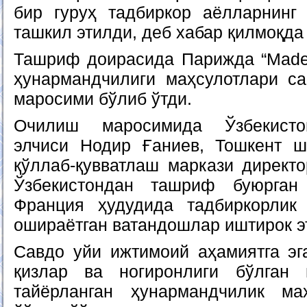
бир гуруҳ тадбиркор аёлларнинг
ташкил этилди, деб хабар қилмоқда
Ташриф доирасида Парижда “Made i
ҳунармандчилиги маҳсулотлари с
маросими бўлиб ўтди.
Очилиш маросимида Ўзбекисто
элчиси Нодир Ғаниев, Тошкент ш
қўллаб-қувватлаш маркази директ
Ўзбекистондан ташриф буюрган
Франция ҳудудида тадбиркорлик
ошираётган ватандошлар иштирок э
Савдо уйи ижтимоий аҳамиятга эга
қизлар ва ногиронлиги бўлган
тайёрланган ҳунармандчилик ма