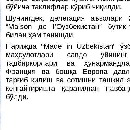
бўйича таклифлар кўриб чиқилди.
Шунингдек, делегация аъзолари 
“Maison де l’Оузбекистан” бутик
билан ҳам танишди.
Парижда “Made in Uzbekistan” ўз
маҳсулотлари савдо уйинин
тадбиркорлари ва ҳунармандла
Франция ва бошқа Европа давл
тарғиб қилиш ва сотишни ташкил 
кенгайтиришга қаратилган навба
бўлди.