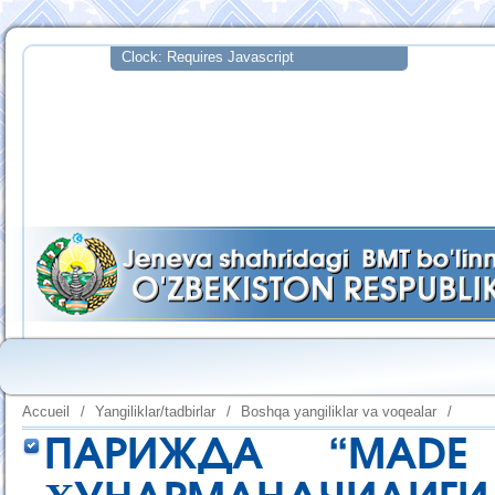
Accueil
/
Yangiliklar/tadbirlar
/
Boshqa yangiliklar va voqealar
/
ПАРИЖДА “MADE 