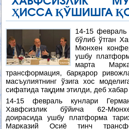
ХАВФСИЗЛИК МУ
ҲИССА ҚЎШИШГА Қ
14-15 февраль
бўлиб ўтган Ха
Мюнхен конфе
ушбу платформ
марта Марк
трансформация, барқарор ривожл
масъулиятнинг ўзига хос моделиг
сифатида тақдим этилди, деб хабар
14-15 февраль кунлари Герма
Хавфсизлик бўйича 62-Мюнх
доирасида ушбу платформа тари
Марказий Осиё тинч трансфо