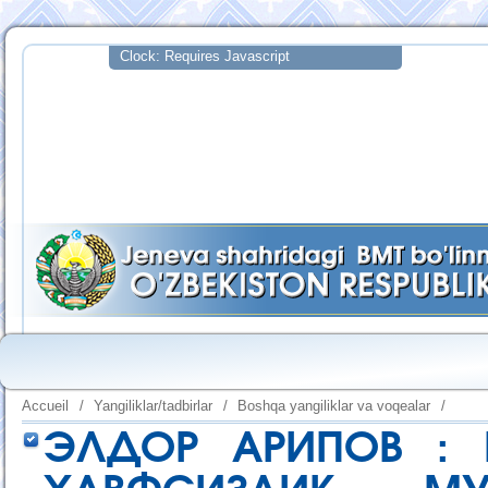
Accueil
/
Yangiliklar/tadbirlar
/
Boshqa yangiliklar va voqealar
/
ЭЛДОР АРИПОВ : 