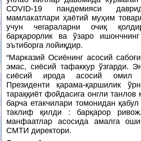
СОVID-19 пандемияси давр
мамлакатлари ҳаётий муҳим товар
учун чегараларни очиқ қолди
барқарорлик ва ўзаро ишончнин
эътиборга лойиқдир.
“Марказий Осиёнинг асосий сабоғи
эмас, сиёсий тафаккур ўзгарди. Э
сиёсий ирода асосий омил б
Президенти қарама-қаршилик ўрн
тараққиёт фойдасига онгли танлов 
барча етакчилари томонидан қабул
таклиф қилди : барқарор риво
манфаатлар асосида амалга оши
СМТИ директори.