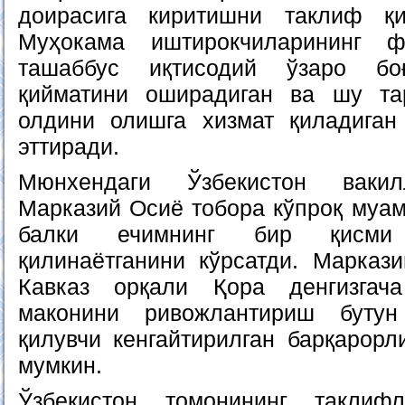
доирасига киритишни таклиф қи
Муҳокама иштирокчиларининг ф
ташаббус иқтисодий ўзаро боғ
қийматини оширадиган ва шу та
олдини олишга хизмат қиладиган
эттиради.
Мюнхендаги Ўзбекистон вакил
Марказий Осиё тобора кўпроқ муам
балки ечимнинг бир қисми
қилинаётганини кўрсатди. Марка
Кавказ орқали Қора денгизгач
маконини ривожлантириш бутун
қилувчи кенгайтирилган барқарорл
мумкин.
Ўзбекистон томонининг таклиф