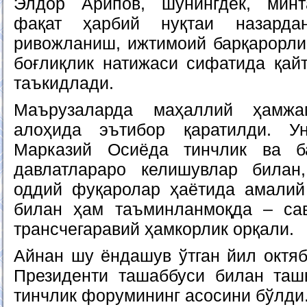
Элдор Арипов, шунингдек, минт
фақат ҳарбий нуқтаи назарда
ривожланиш, ижтимоий барқарорлик
боғлиқлик натижаси сифатида қайт
таъкидлади.
Маърузаларда маҳаллий ҳамжам
алоҳида эътибор қаратилди. У
Марказий Осиёда тинчлик ва б
давлатлараро келишувлар билан,
оддий фуқаролар ҳаётида амалий
билан ҳам таъминланмоқда – сав
трансчегаравий ҳамкорлик орқали.
Айнан шу ёндашув ўтган йил октяб
Президенти ташаббуси билан таш
тинчлик форумининг асосини бўлди