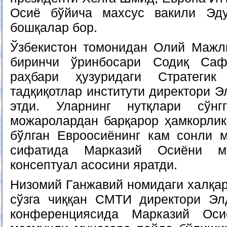
Осиё бўйича махсус вакили Эд
бошқалар бор.
Ўзбекистон томонидан Олий Мажл
биринчи ўринбосари Содиқ Саф
раҳбари ҳузуридаги Стратегик
тадқиқотлар институти директори 
этди. Уларнинг нутқлари сўн
можаролардан барқарор ҳамкорли
бўлган Евроосиёнинг кам сонли 
сифатида Марказий Осиёни му
консептуал асосини яратди.
Низомий Ганжавий номидаги халқар
сўзга чиққан СМТИ директори Э
конференциясида Марказий Оси