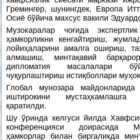
Гремингер, шунингдек, Европа Ит
Осиё бўйича махсус вакили Эдуардс
Музокаралар чоғида экспертли
ҳамкорликни кенгайтириш, жумла
лойиҳаларини амалга ошириш, та
алмашиш, минтақавий барқаро
дипломатия масалалари бўй
чуқурлаштириш истиқболлари муҳок
Глобал мунозара майдонларида
иштирокини мустаҳкамлашга
қаратилди.
Шу ўринда келгуси йилда Хавфси
конференцияси доирасида М
ҳамкорлар билан биргаликда мин