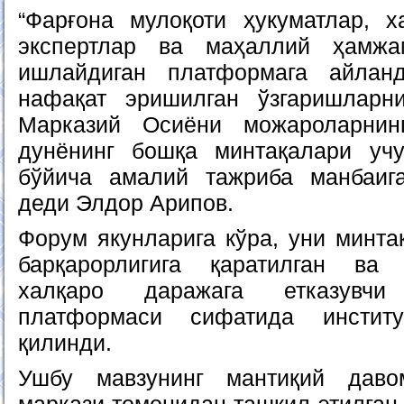
“Фарғона мулоқоти ҳукуматлар, х
экспертлар ва маҳаллий ҳамжа
ишлайдиган платформага айлан
нафақат эришилган ўзгаришларн
Марказий Осиёни можароларни
дунёнинг бошқа минтақалари у
бўйича амалий тажриба манбаига
деди Элдор Арипов.
Форум якунларига кўра, уни минта
барқарорлигига қаратилган ва
халқаро даражага етказувч
платформаси сифатида институ
қилинди.
Ушбу мавзунинг мантиқий даво