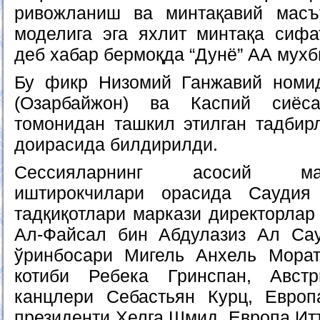
ривожланиш ва минтақавий масъу
моделига эга яхлит минтақа сифа
деб хабар бермоқда “Дунё” АА мухб
Бу фикр Низомий Ганжавий номид
(Озарбайжон) ва Каспий сиёс
томонидан ташкил этилган тадбир
доирасида билдирилди.
Сессияларнинг асосий ма
иштирокчилари орасида Саудия
тадқиқотлари маркази директорлар
Ал-Файсал бин Абдулазиз Ал Са
ўринбосари Мигель Анхель Мор
котиби Ребека Гринспан, Авст
канцлери Себастьян Курц, Европ
президенти Хелга Шмид, Европа Ит