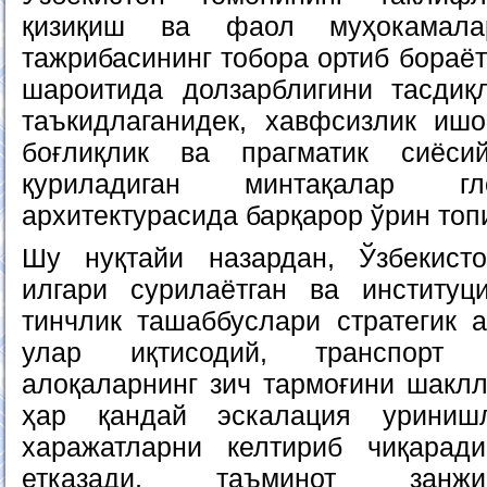
қизиқиш ва фаол муҳокамал
тажрибасининг тобора ортиб бораёт
шароитида долзарблигини тасдиқ
таъкидлаганидек, хавфсизлик ишо
боғлиқлик ва прагматик сиёси
қуриладиган минтақалар гл
архитектурасида барқарор ўрин топ
Шу нуқтайи назардан, Ўзбекист
илгари сурилаётган ва институц
тинчлик ташаббуслари стратегик а
улар иқтисодий, транспорт 
алоқаларнинг зич тармоғини шаклл
ҳар қандай эскалация уринишл
харажатларни келтириб чиқаради
етказади, таъминот занжи