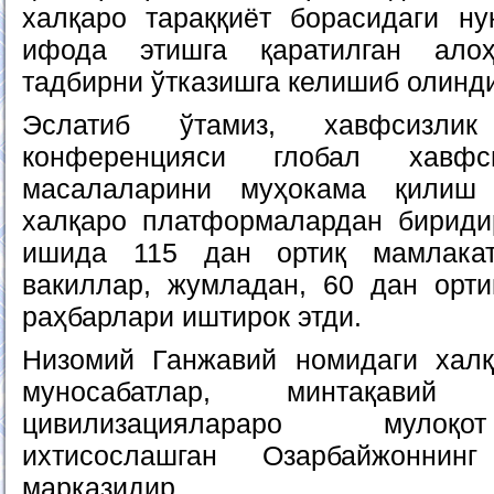
халқаро тараққиёт борасидаги ну
ифода этишга қаратилган ало
тадбирни ўтказишга келишиб олинд
Эслатиб ўтамиз, хавфсизли
конференцияси глобал хавфси
масалаларини муҳокама қилиш
халқаро платформалардан бириди
ишида 115 дан ортиқ мамлакат
вакиллар, жумладан, 60 дан орти
раҳбарлари иштирок этди.
Низомий Ганжавий номидаги халқ
муносабатлар, минтақави
цивилизациялараро мулоқ
ихтисослашган Озарбайжоннин
марказидир.