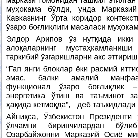
маркази томонидан ташкил этилган
муҳокама бўлди, унда Маркази
Кавказнинг Ўрта коридор контекст
ўзаро боғлиқлиги масаласи муҳокам
Элдор Арипов ўз нутқида икки 
алоқаларнинг мустаҳкамланиши
таркибий ўзгаришларни акс эттириш
“Гап янги блоклар ёки расмий итт
эмас, балки амалий манфаат
функционал ўзаро боғлиқлик –
энергетика ўтиш ва таъминот за
ҳақида кетмоқда”, - деб таъкидлади 
Айниқса, Ўзбекистон Президенти 
ўлчамни биринчилардан бўл
Озарбайжонни Марказий Осиё мин