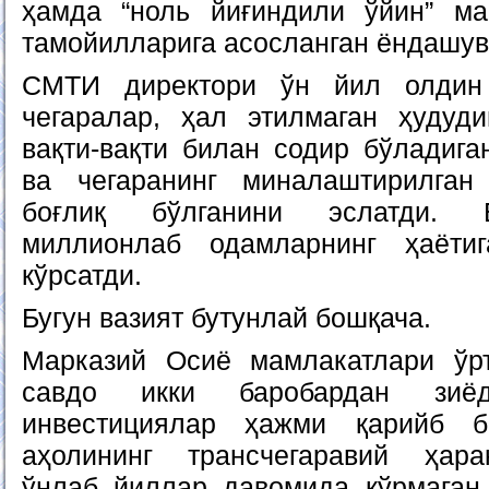
ҳамда “ноль йиғиндили ўйин” ма
тамойилларига асосланган ёндашув
СМТИ директори ўн йил олдин
чегаралар, ҳал этилмаган ҳудуд
вақти-вақти билан содир бўладига
ва чегаранинг миналаштирилган
боғлиқ бўлганини эслатди. Б
миллионлаб одамларнинг ҳаёти
кўрсатди.
Бугун вазият бутунлай бошқача.
Марказий Осиё мамлакатлари ўрт
савдо икки баробардан зиё
инвестициялар ҳажми қарийб 
аҳолининг трансчегаравий ҳара
ўнлаб йиллар давомида кўрмаган