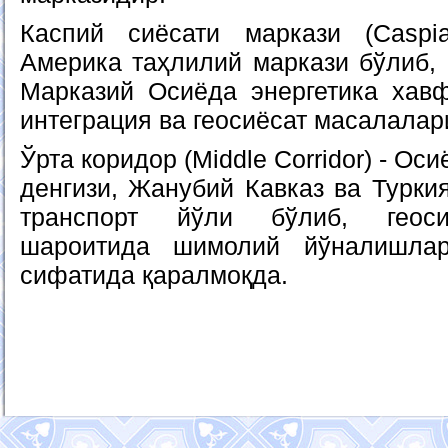
Каспий сиёсати маркази (Caspia
Америка таҳлилий маркази бўлиб, 
Марказий Осиёда энергетика хавф
интеграция ва геосиёсат масалалар
Ўрта коридор (Middle Corridor) - Ос
денгизи, Жанубий Кавказ ва Турки
транспорт йўли бўлиб, геоси
шароитида шимолий йўналишлар
сифатида қаралмоқда.