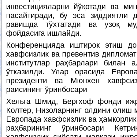
инвестицияларни йўқотади ва мин
пасайтиради, бу эса зиддиятли 
равишда тўхтатади ва узоқ му
фойдасига ишлайди.
Конференцияда иштирок этиш до
хавфсизлик ва превентив дипломат
институтлар раҳбарлари билан а
ўтказилди. Улар орасида Европа
президенти ва Мюнхен хавфсиз
раисининг ўринбосари
Хельга Шмид, Бергхоф фонди ижр
Колтер, Низоларнинг олдини олиш 
Европада хавфсизлик ва ҳамкорлик
раҳбарининг ўринбосари Кетр
хавфсизлик сиёсати маркази ижр