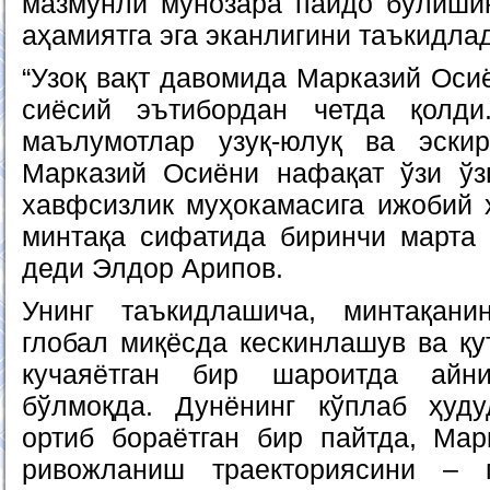
мазмунли мунозара пайдо бўлиши
аҳамиятга эга эканлигини таъкидла
“Узоқ вақт давомида Марказий Оси
сиёсий эътибордан четда қолди
маълумотлар узуқ-юлуқ ва эскир
Марказий Осиёни нафақат ўзи ўзг
хавфсизлик муҳокамасига ижобий 
минтақа сифатида биринчи марта т
деди Элдор Арипов.
Унинг таъкидлашича, минтақани
глобал миқёсда кескинлашув ва қ
кучаяётган бир шароитда айн
бўлмоқда. Дунёнинг кўплаб ҳуду
ортиб бораётган бир пайтда, Ма
ривожланиш траекториясини – м