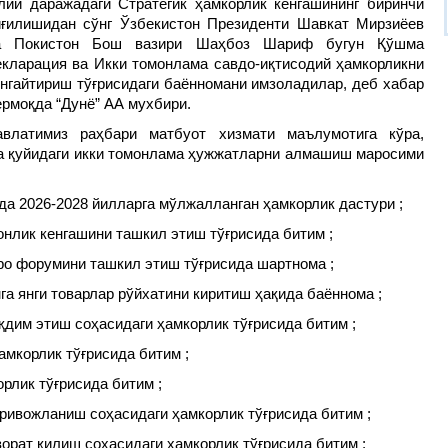
лий даражадаги Стратегик ҳамкорлик кенгашининг биринчи
иғилишидан сўнг Ўзбекистон Президенти Шавкат Мирзиёев
а Покистон Бош вазири Шаҳбоз Шариф бугун Қўшма
екларация ва Икки томонлама савдо-иқтисодий ҳамкорликни
енгайтириш тўғрисидаги баённомани имзоладилар, деб хабар
ермоқда “Дунё” АА мухбири.
авлатимиз раҳбари матбуот хизмати маълумотига кўра,
да қуйидаги икки томонлама ҳужжатларни алмашиш маросими
да 2026-2028 йилларга мўлжалланган ҳамкорлик дастури ;
нлик кенгашини ташкил этиш тўғрисида битим ;
ро форумини ташкил этиш тўғрисида шартнома ;
га янги товарлар рўйхатини киритиш ҳақида баённома ;
қдим этиш соҳасидаги ҳамкорлик тўғрисида битим ;
амкорлик тўғрисида битим ;
рлик тўғрисида битим ;
 ривожланиш соҳасидаги ҳамкорлик тўғрисида битим ;
орат қилиш соҳасидаги ҳамкорлик тўғрисида битим ;