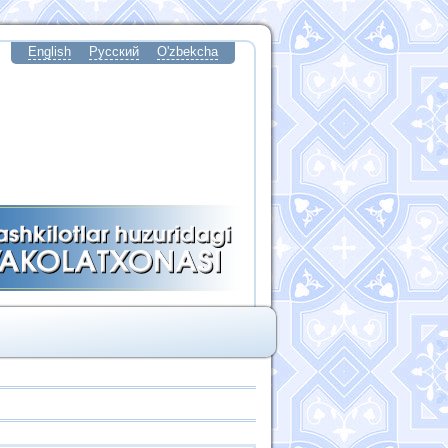
English
Русский
O'zbekcha