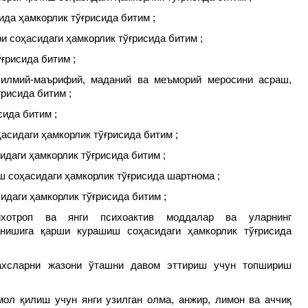
ида ҳамкорлик тўғрисида битим ;
и соҳасидаги ҳамкорлик тўғрисида битим ;
ғрисида битим ;
 илмий-маърифий, маданий ва меъморий меросини асраш,
ғрисида битим ;
сида битим ;
асидаги ҳамкорлик тўғрисида битим ;
идаги ҳамкорлик тўғрисида битим ;
 соҳасидаги ҳамкорлик тўғрисида шартнома ;
идаги ҳамкорлик тўғрисида битим ;
ихотроп ва янги психоактив моддалар ва уларнинг
анишига қарши курашиш соҳасидаги ҳамкорлик тўғрисида
ахсларни жазони ўташни давом эттириш учун топшириш
мол қилиш учун янги узилган олма, анжир, лимон ва аччиқ