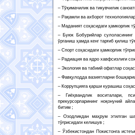
– Тўқимачилик ва тикувчилик саноат
– Рақамли ва ахборот технологиялар
– Маданият соҳасидаги ҳамкорлик тў
– Буюк Бобурийлар сулоласининг
ўрганиш ҳамда кенг тарғиб қилиш тў
– Спорт соҳасидаги ҳамкорлик тўғри
– Радиация ва ядро хавфсизлиги соҳ
– Экология ва табиий офатлар соҳас
– Фавқулодда вазиятларни бошқариш
– Коррупцияга қарши курашиш соҳас
– Гиёҳвандлик воситалари, пс
прекурсорларининг ноқонуний айл
битим ;
– Озодликдан маҳрум этилган ш
тўғрисидаги келишув ;
– Ўзбекистондан Покистонга истеъ