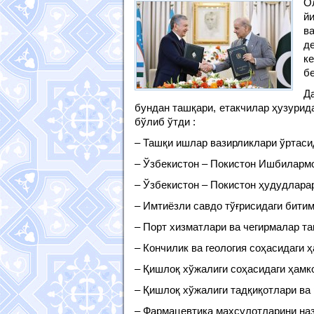
О
й
в
д
к
б
Д
бундан ташқари, етакчилар ҳузури
бўлиб ўтди :
– Ташқи ишлар вазирликлари ўртаси
– Ўзбекистон – Покистон Ишбилармо
– Ўзбекистон – Покистон ҳудудлара
– Имтиёзли савдо тўғрисидаги битим
– Порт хизматлари ва чегирмалар та
– Кончилик ва геология соҳасидаги ҳ
– Қишлоқ хўжалиги соҳасидаги ҳамко
– Қишлоқ хўжалиги тадқиқотлари ва
– Фармацевтика маҳсулотларини наз