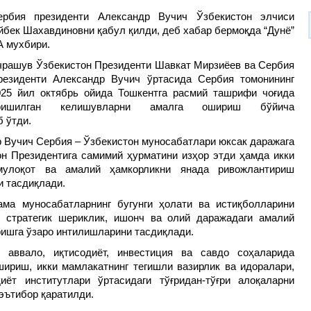
ербия президенти Александр Вучич Ўзбекистон элчиси
йбек Шахавдиновни қабул қилди, деб хабар бермоқда “Дунё”
А мухбири.
чрашув Ўзбекистон Президенти Шавкат Мирзиёев ва Сербия
резиденти Александр Вучич ўртасида Сербия томонининг
025 йил октябрь ойида Тошкентга расмий ташрифи чоғида
ришилган келишувларни амалга ошириш бўйича
 ўтди.
 Вучич Сербия – Ўзбекистон муносабатлари юксак даражага
он Президентига самимий ҳурматини изҳор этди ҳамда икки
 мулоқот ва амалий ҳамкорликни янада ривожлантириш
и тасдиқлади.
ма муносабатларнинг бугунги ҳолати ва истиқболларини
 стратегик шериклик, ишонч ва олий даражадаги амалий
ишга ўзаро интилишларини тасдиқлади.
г аввало, иқтисодиёт, инвестиция ва савдо соҳаларида
ириш, икки мамлакатнинг тегишли вазирлик ва идоралари,
ёт институтлари ўртасидаги тўғридан-тўғри алоқаларни
эътибор қаратилди.