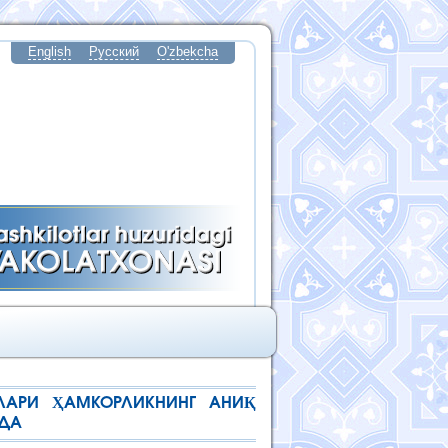
English
Русский
O'zbekcha
ЛАРИ ҲАМКОРЛИКНИНГ АНИҚ
ҚДА