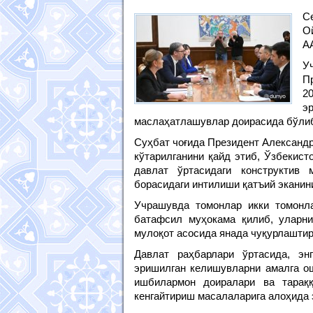
С
О
А
У
П
2
э
маслаҳатлашувлар доирасида бўлиб
Суҳбат чоғида Президент Александр
кўтарилганини қайд этиб, Ўзбекист
давлат ўртасидаги конструктив
борасидаги интилиши қатъий эканин
Учрашувда томонлар икки томонла
батафсил муҳокама қилиб, уларни
мулоқот асосида янада чуқурлаштир
Давлат раҳбарлари ўртасида, эн
эришилган келишувларни амалга ош
ишбилармон доиралари ва тараққи
кенгайтириш масалаларига алоҳида 