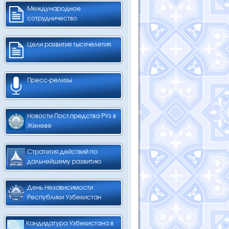
Международное
сотрудничество
Цели развития тысячелетия
Пресс-релизы
Новости Пост.предства РУз в
Женеве
Стратегия действий по
дальнейшему развитию
День Независимости
Республики Узбекистан
Кандидатура Узбекистана в