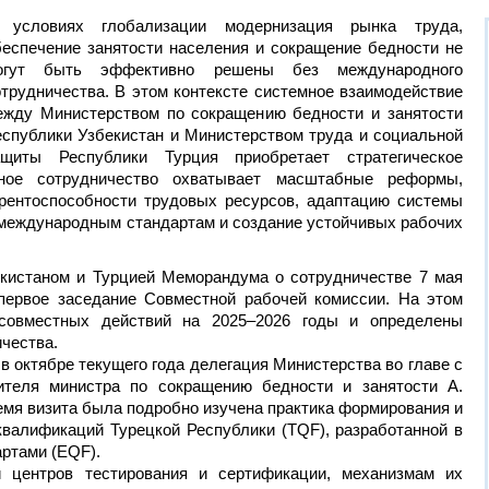
 условиях глобализации модернизация рынка труда,
беспечение занятости населения и сокращение бедности не
огут быть эффективно решены без международного
отрудничества. В этом контексте системное взаимодействие
ежду Министерством по сокращению бедности и занятости
еспублики Узбекистан и Министерством труда и социальной
ащиты Республики Турция приобретает стратегическое
ное сотрудничество охватывает масштабные реформы,
рентоспособности трудовых ресурсов, адаптацию системы
международным стандартам и создание устойчивых рабочих
кистаном и Турцией Меморандума о сотрудничестве 7 мая
первое заседание Совместной рабочей комиссии. На этом
совместных действий на 2025–2026 годы и определены
чества.
в октябре текущего года делегация Министерства во главе с
ителя министра по сокращению бедности и занятости А.
мя визита была подробно изучена практика формирования и
валификаций Турецкой Республики (TQF), разработанной в
артами (EQF).
 центров тестирования и сертификации, механизмам их