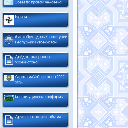
Совет по правам человека
Туризм
8 декабря – день Конституции
Республики Узбекистан
Дайджесты прессы
Узбекистана
Стратегия Узбекистана 2022-
2026
Конституционные реформы
Другие новости и события