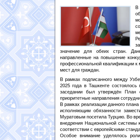
В
о
м
с
м
Р
з
значение для обеих стран. Дан
направленные на повышение конку
профессиональной квалификации к 
мест для граждан.
В рамках подписанного между Узбе
2025 года в Ташкенте состоялось 
заседании был утверждён План 
приоритетные направления сотрудни
В рамках реализации данного плана 
исполняющим обязанности замест
Муратовым посетила Турцию. Во вре
внедрения Национальной системы к
соответствии с европейскими станд
Особое внимание уделялось роли