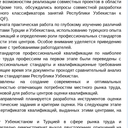
же возможностям реализации совместных проектов в области
Кроме того, обсуждались вопросы совместной разработки
ного классификатора занятий Республики Узбекистан к
QF).
ачата практическая работа по глубокому изучению различий
ами Турции и Узбекистана, использованию турецкого опыта
ификаций и определению роли профессиональных стандартов
ости этих центров. Особое внимание уделяется приведению
твие с требованиями работодателей.
тандартов профессиональной квалификации по наиболее
е труда профессиям на первом этапе были переведены с
фессиональные стандарты и квалификационные требования
оящее время эти документы проходят сравнительный анализ
 стандартами Республики Узбекистан.
равлены на создание современных и оптимальных
лностью отвечающих потребностям местного рынка труда,
новой для работы центров оценки квалификаций.
аправлений планируется разработка инструментов оценки
ктические задания и критерии оценки. На следующем этапе
сертификатов квалификаций, выданных этими центрами, на
ду Узбекистаном и Турцией в сфере рынка труда и
аглядно демонстрирует выход двусторонних отношений на