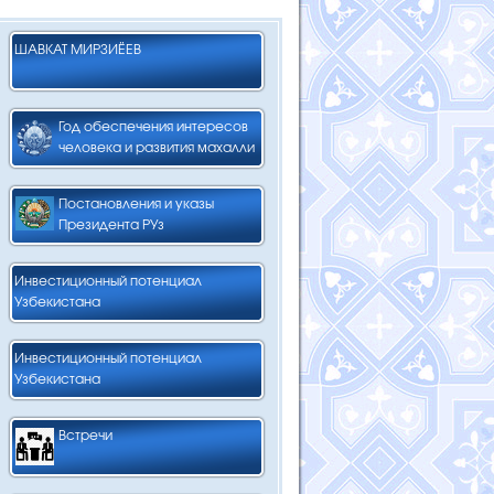
ШАВКАТ МИРЗИЁЕВ
Год обеспечения интересов
человека и развития махалли
Постановления и указы
Президента РУз
Инвестиционный потенциал
Узбекистана
Инвестиционный потенциал
Узбекистана
Встречи