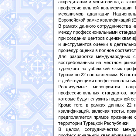
аккредитации и мониторинга, а так
профессиональной квалификации. 
механизмов адаптации Националь
Европейской рамке квалификаций (E
В рамках данного сотрудничества н
между профессиональными стандарт
при создании центров оценки квал
и инструментов оценки в деятельн
процедур оценки в полное соответс
Для разработки международных с
востребованным на местном рынк
турецкого на узбекский язык про
Турции по 22 направлениям. В наст
с действующими профессиональными
Реализуемые мероприятия нап
профессиональных стандартов, по
которые будут служить надежной ос
Кроме того, в рамках данных 22 н
квалификаций, включая тесты, пра
предполагается прямое признание 
территории Турецкой Республики.
В целом, сотрудничество меж
профессиональной квалификации н