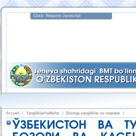
Accueil
/
Yangiliklar/tadbirlar
/
Boshqa yangiliklar va voqealar
/
ЎЗБЕКИСТОН ВА Т