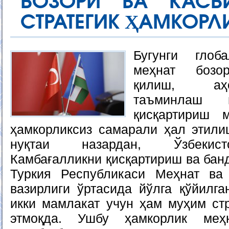
БОЗОРИ ВА КАС
СТРАТЕГИК ҲАМКОРЛИ
Бугунги глоб
меҳнат бозо
қилиш, аҳ
таъминлаш в
қисқартириш 
ҳамкорликсиз самарали ҳал этил
нуқтаи назардан, Ўзбекист
Камбағалликни қисқартириш ва бан
Туркия Республикаси Меҳнат ва
вазирлиги ўртасида йўлга қўйилга
икки мамлакат учун ҳам муҳим стр
этмоқда. Ушбу ҳамкорлик меҳн