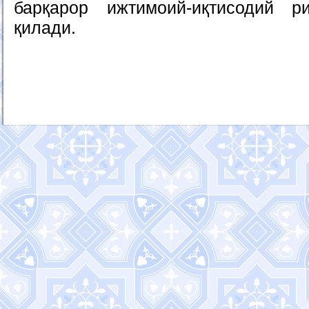
барқарор ижтимоий-иқтисодий р
қилади.