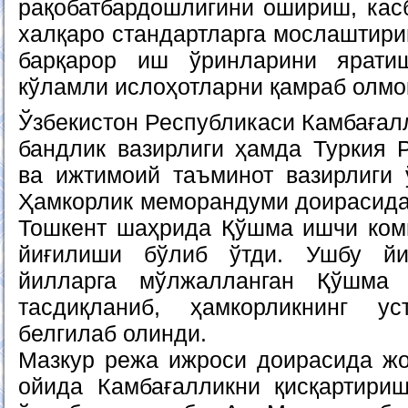
рақобатбардошлигини ошириш, кас
халқаро стандартларга мослаштири
барқарор иш ўринларини яратиш
кўламли ислоҳотларни қамраб олмо
Ўзбекистон Республикаси Камбағал
бандлик вазирлиги ҳамда Туркия 
ва ижтимоий таъминот вазирлиги 
Ҳамкорлик меморандуми доирасида 
Тошкент шаҳрида Қўшма ишчи ком
йиғилиши бўлиб ўтди. Ушбу йи
йилларга мўлжалланган Қўшма 
тасдиқланиб, ҳамкорликнинг у
белгилаб олинди.
Мазкур режа ижроси доирасида жо
ойида Камбағалликни қисқартири