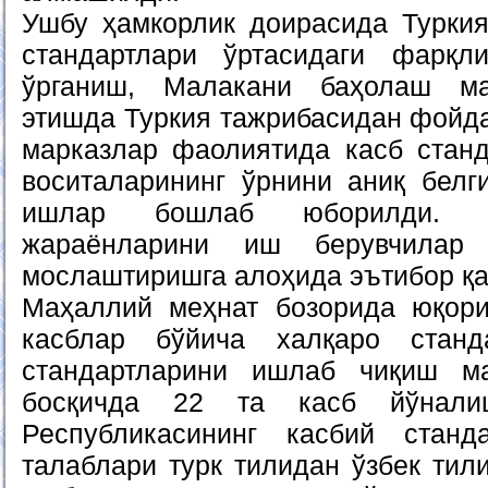
Ушбу ҳамкорлик доирасида Туркия
стандартлари ўртасидаги фарқл
ўрганиш, Малакани баҳолаш ма
этишда Туркия тажрибасидан фойд
марказлар фаолиятида касб стан
воситаларининг ўрнини аниқ бел
ишлар бошлаб юборилди. А
жараёнларини иш берувчилар 
мослаштиришга алоҳида эътибор қа
Маҳаллий меҳнат бозорида юқори
касблар бўйича халқаро станд
стандартларини ишлаб чиқиш ма
босқичда 22 та касб йўнали
Республикасининг касбий стан
талаблари турк тилидан ўзбек тил