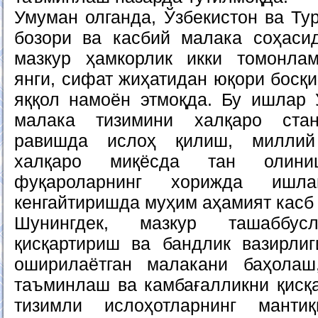
Умуман олганда, Ўзбекистон ва Ту
бозори ва касбий малака соҳаси
мазкур ҳамкорлик икки томонлам
янги, сифат жиҳатидан юқори босқи
яққол намоён этмоқда. Бу ишлар 
малака тизимини халқаро стан
равишда ислоҳ қилиш, миллий 
халқаро миқёсда тан олин
фуқароларнинг хорижда ишла
кенгайтиришда муҳим аҳамият касб 
Шунингдек, мазкур ташаббусл
қисқартириш ва бандлик вазирли
оширилаётган малакани баҳолаш
таъминлаш ва камбағалликни қисқа
тизимли ислоҳотларнинг манти