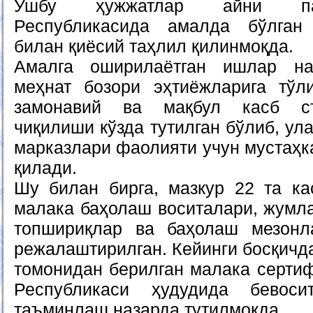
Ушбу ҳужжатлар айни пай
Республикасида амалда бўлган
билан қиёсий таҳлил қилинмоқда.
Амалга оширилаётган ишлар на
меҳнат бозори эҳтиёжларига тўл
замонавий ва мақбул касб ст
чиқилиши кўзда тутилган бўлиб, у
марказлари фаолияти учун мустаҳк
қилади.
Шу билан бирга, мазкур 22 та к
малака баҳолаш воситалари, жумла
топшириқлар ва баҳолаш мезон
режалаштирилган. Кейинги босқичд
томонидан берилган малака сертиф
Республикаси ҳудудида бевос
таъминлаш назарда тутилмоқда.