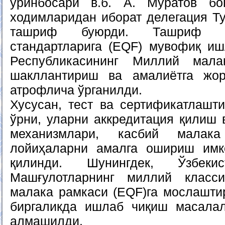
ўринбосари в.б. А. Муратов бо
ходимларидан иборат делегация Ту
ташриф буюрди. Ташриф д
стандартларига (EQF) мувофиқ иш
Республикасининг Миллий мала
шакллантириш ва амалиётга жо
атрофлича ўрганилди.
Хусусан, тест ва сертификатлашт
ўрни, уларни аккредитация қилиш 
механизмлари, касбий малак
лойиҳаларни амалга ошириш имк
қилинди. Шунингдек, Ўзбекис
Машғулотларнинг миллий класс
малака рамкаси (EQF)га мослашт
биргаликда ишлаб чиқиш масала
алмашилди.