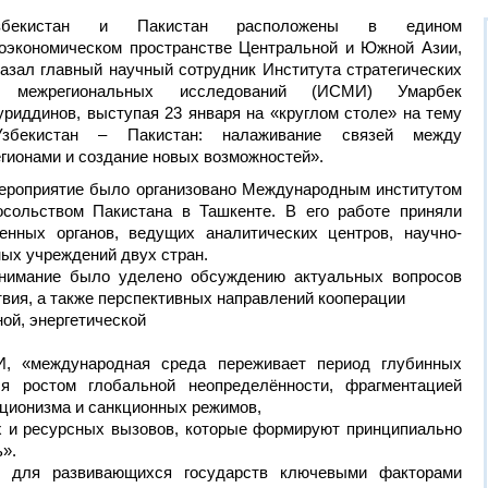
збекистан и Пакистан расположены в едином
еоэкономическом пространстве Центральной и Южной Азии,
казал главный научный сотрудник Института стратегических
 межрегиональных исследований (ИСМИ) Умарбек
уриддинов, выступая 23 января на «круглом столе» на тему
Узбекистан – Пакистан: налаживание связей между
егионами и создание новых возможностей».
ероприятие было организовано Международным институтом
сольством Пакистана в Ташкенте. В его работе приняли
енных органов, ведущих аналитических центров, научно-
ых учреждений двух стран.
внимание было уделено обсуждению актуальных вопросов
твия, а также перспективных направлений кооперации
ной, энергетической
, «международная среда переживает период глубинных
ся ростом глобальной неопределённости, фрагментацией
кционизма и санкционных режимов,
х и ресурсных вызовов, которые формируют принципиально
».
, для развивающихся государств ключевыми факторами