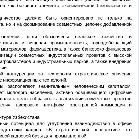
ров как базового элемента экономической безопасности и
.
удничество должно быть ориентировано не только на
а, но и на формирование совместных цепочек добавленной
равлений были обозначены сельское хозяйство и
стильная и пищевая промышленность, горнодобывающий
 материалов, фармацевтика, а также банковско-финансовая
лизации совместных индустриальных проектов с высокой
агрокластеров и индустриальных парков, а также внедрения
ний.
ой конкуренции за технологии стратегическое значение
е информационных технологий.
ны располагают значительным человеческим капиталом,
ёт молодого населения, активно осваивающего цифровые
ивалась целесообразность реализации совместных проектов
чения, цифровых платформ, электронной коммерции и
ктура Узбекистана
ьный потенциал для углубления взаимодействия в сфере
подготовки кадров. «В стратегической перспективе это
ивой кадровой базы для промышленной