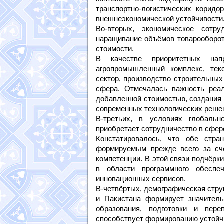
транспортно-логистических коридо
внешнеэкономической устойчивости
Во-вторых, экономическое сотр
наращивание объёмов товарооборот
стоимости.
В качестве приоритетных нап
агропромышленный комплекс, тек
сектор, производство строительных
сфера. Отмечалась важность реа
добавленной стоимостью, создания 
современных технологических реше
В-третьих, в условиях глобальн
приобретает сотрудничество в сфер
Констатировалось, что обе стра
формируемым прежде всего за сч
компетенции. В этой связи подчёрк
в области программного обеспе
инновационных сервисов.
В-четвёртых, демографическая стру
и Пакистана формирует значител
образования, подготовки и пере
способствует формированию устойч