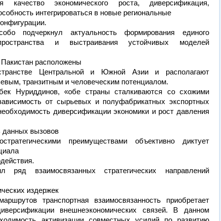
тся качество экономического роста, диверсификация,
особность интегрироваться в новые региональные
конфигурации.
собо подчеркнул актуальность формирования единого
 пространства и выстраивания устойчивых моделей
и Пакистан расположены
остранстве Центральной и Южной Азии и располагают
евым, транзитным и человеческим потенциалом.
бек Нуриддинов, «обе страны сталкиваются со схожими
зависимость от сырьевых и полуфабрикатных экспортных
 необходимость диверсификации экономики и рост давления
ь данных вызовов
стратегическими преимуществами объективно диктует
циала
одействия.
 ряд взаимосвязанных стратегических направлений
ических издержек
маршрутов транспортная взаимосвязанность приобретает
иверсификации внешнеэкономических связей. В данном
бходимость активизации совместных усилий по развитию