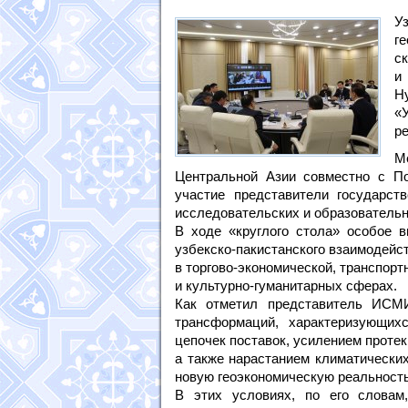
У
г
с
и
Н
«
р
М
Центральной Азии совместно с По
участие представители государств
исследовательских и образовательн
В ходе «круглого стола» особое 
узбекско-пакистанского взаимодейс
в торгово-экономической, транспорт
и культурно-гуманитарных сферах.
Как отметил представитель ИСМИ
трансформаций, характеризующих
цепочек поставок, усилением проте
а также нарастанием климатически
новую геоэкономическую реальность
В этих условиях, по его словам