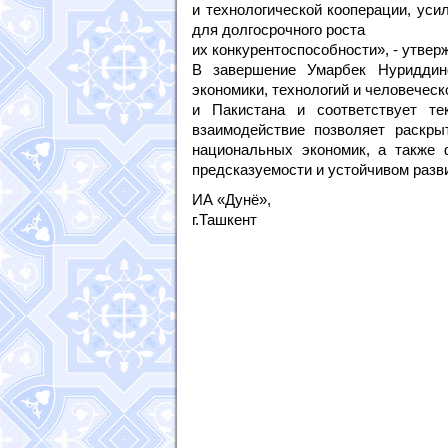
и технологической кооперации, уси
для долгосрочного роста
их конкурентоспособности», - утве
В завершение Умарбек Нуриддино
экономики, технологий и человечес
и Пакистана и соответствует те
взаимодействие позволяет раскры
национальных экономик, а также 
предсказуемости и устойчивом разв
ИА «Дунё»,
г.Ташкент