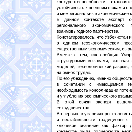
конкурентоспособности становя
устойчивость к внешним шокам и сп
и межрегиональные экономические 
В данном контексте эксперт о
регионального экономического
взаимовыгодного партнёрства.
Констатировалось, что Узбекистан 
в едином геоэкономическом пр
существенным экономическим, сырь
Вместе с тем, как сообщил Умар
структурными вызовами, включая 
моделей, технологический разрыв,
на рынок труда».
По его убеждению, именно общност
в сочетании с имеющимися гео
необходимость консолидации потен
и углубления экономического взаим
В этой связи эксперт выделил
сотрудничества.
Во-первых, в условиях роста логист
и нестабильности традиционных 
ключевое значение как фактор д
контексте была подчёркнута нео