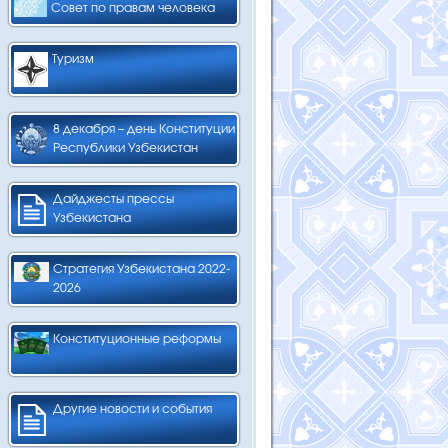
Совет по правам человека
Туризм
8 декабря – день Конституции
Республики Узбекистан
Дайджесты прессы
Узбекистана
Стратегия Узбекистана 2022-
2026
Конституционные реформы
Другие новости и события