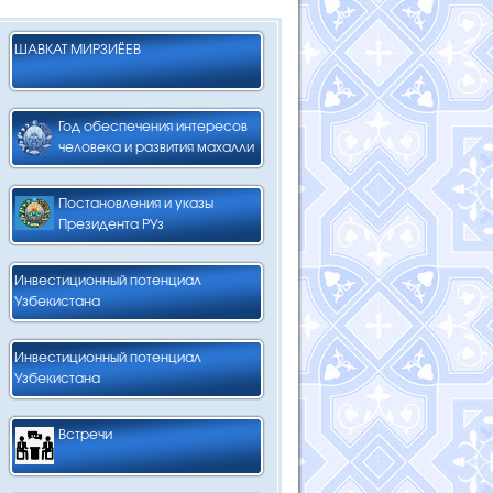
ШАВКАТ МИРЗИЁЕВ
Год обеспечения интересов
человека и развития махалли
Постановления и указы
Президента РУз
Инвестиционный потенциал
Узбекистана
Инвестиционный потенциал
Узбекистана
Встречи