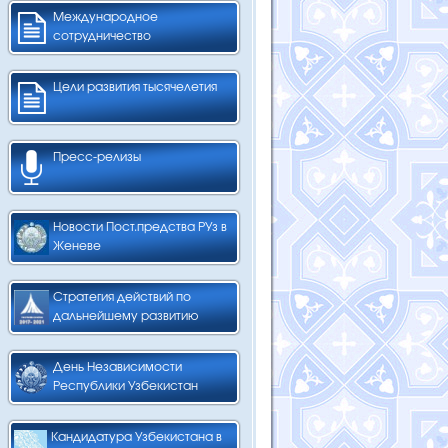
Международное
сотрудничество
Цели развития тысячелетия
Пресс-релизы
Новости Пост.предства РУз в
Женеве
Стратегия действий по
дальнейшему развитию
День Независимости
Республики Узбекистан
Кандидатура Узбекистана в