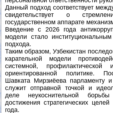
персональной ответственности руко
Данный подход соответствует межд
свидетельствует о стремле
государственном аппарате механиз
Введение с 2026 года антикорру
модели стало институциональным
подхода.
Таким образом, Узбекистан последо
карательной модели противоде
системной, профилактической 
ориентированной политике. По
Шавката Мирзиёева парламенту и
служит отправной точкой и идео
деле неукоснительной борьб
достижения стратегических целей 
года.