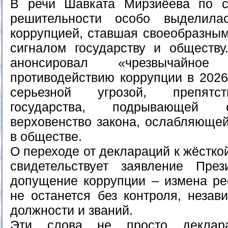
В речи Шавката Мирзиёева по с
решительности особо выделил
коррупцией, ставшая своеобразны
сигналом государству и обществу
анонсировал «чрезвычайно
противодействию коррупции в 2026 
серьезной угрозой, препятс
государства, подрывающей 
верховенство закона, ослабляюще
в обществе.
О переходе от деклараций к жёстко
свидетельствует заявление Пре
допущение коррупции – измена ре
не останется без контроля, незав
должности и званий.
Эти слова не просто деклар