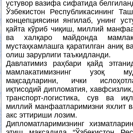
устувор вазифа сифатида белгилан
Ўзбекистон Республикасининг Та
концепциясини янгилаб, унинг ус
қайта кўриб чиқиш, миллий манфа
ва халқаро майдонда мамлака
мустаҳкамлашга қаратилган аниқ в
олиш зарурлиги таъкидланди.
Давлатимиз раҳбари қайд этгани
мамлакатимизнинг узоқ муд
мақсадларини, ички ислоҳотл
иқтисодий дипломатия, хавфсизлик,
транспорт-логистика, сув ва иқ
миллий манфаатларимизни яхлит ва
акс эттириши лозим.
Дипломатларимизнинг хизматлари
этиш мақсадида “Ўзбекистон Рес