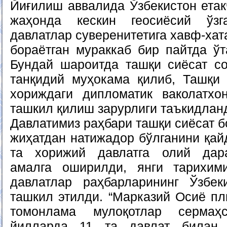
Йиғилиш аввалида Ўзбекистон етак
жаҳонда кескин геосиёсий ўзг
давлатлар суверенитетига хавф-хат
бораётган мураккаб бир пайтда ўт
Бундай шароитда ташқи сиёсат с
танқидий муҳокама қилиб, Ташқи
хориждаги дипломатик ваколатхо
ташкил қилиш зарурлиги таъкидлан
Давлатимиз раҳбари ташқи сиёсат б
жиҳатдан натижадор бўлганини қайд
та хорижий давлатга олий дар
амалга оширилди, янги тарихим
давлатлар раҳбарларининг Ўзбек
ташкил этилди. “Марказий Осиё пл
томонлама мулоқотлар сермаҳ
йилларда 11 та давлат билан 