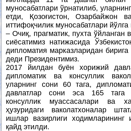
муносабатлари ўрнатилиб, уларнинг
етди, Қозоғистон, Озарбайжон в
иттифоқчилик муносабатлари йўлга 
– Очиқ, прагматик, пухта ўйланган
сиёсатимиз натижасида Ўзбекисто
дипломатия марказларидан бирига 
деди Президентимиз.
2017 йилдан буён хорижий давл
дипломатик ва консуллик вакол
уларнинг сони 60 тага, дипломат
давлатлар сони эса 165 тага 
консуллик муассасалари ва ха
ҳузуридаги ваколатхоналар шт
ишлар вазирлиги ходимларининг 
қайд этилди.