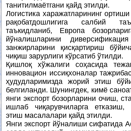
танитилмаётгани қайд этилди.
Логистика харажатларининг ортиши
рақобатдошлигига салбий таъ
таъкидланиб, Европа бозорлари
йўналишларини диверсификация
занжирларини қисқартириш бўйи
чиқиш зарурлиги кўрсатиб ўтилди.
Қишлоқ хўжалиги соҳасида тежам
инновацион иссиқхоналар тажрибас
ҳудудларимизда жорий этиш бўй
белгиланди. Шунингдек, кимё саноа
янги экспорт бозорларини очиш, ст
ишлаб чиқарувчиларга етказиш, 
этиш масалалари қайд этилди.
Янги экспорт йўналиши сифатида А