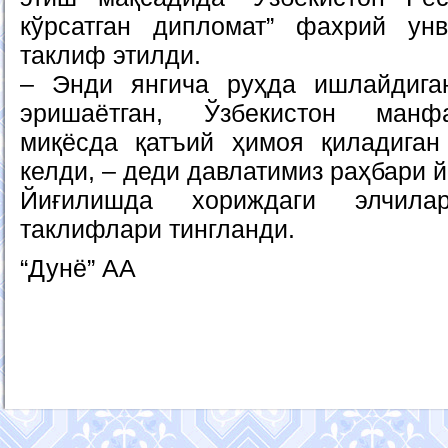
кўрсатган дипломат” фахрий ун
таклиф этилди.
– Энди янгича руҳда ишлайдиган
эришаётган, Ўзбекистон манф
миқёсда қатъий ҳимоя қиладиган
келди, – деди давлатимиз раҳбари 
Йиғилишда хориждаги элчила
таклифлари тингланди.
“Дунё” АА