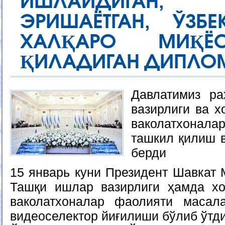
ИШЛАЙДИГАН, 
ЭРИШАЁТГАН, ЎЗБ
ХАЛҚАРО МИҚЁ
ҚИЛАДИГАН ДИПЛОМ
Давлатимиз р
вазирлиги ва х
ваколатхонала
ташкил қилиш 
берди
15 январь куни Президент Шавкат 
Ташқи ишлар вазирлиги ҳамда хо
ваколатхоналар фаолияти масала
видеоселектор йиғилиши бўлиб ўтди