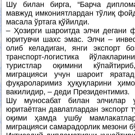
Шу билан бирга, “Барча диплома
мавжуд имкониятлардан тўлиқ фойд
масала ўртага қўйилди.
– Ҳозирги шароитда элчи дегани ф
юритувчи шахс эмас. Элчи – инвес
олиб келадиган, янги экспорт бо
транспорт-логистика йўлаклари
туристлар оқимини кўпайтири
миграцияси учун шароит яратади
фуқароларимиз ҳуқуқларини ҳимо
вакилидир, – деди Президентимиз.
Шу муносабат билан элчилар 
юритаётган давлатлардан экспорт 
оқими ҳамда ушбу мамлакатлар
миграцияси самарадорлик мезони б