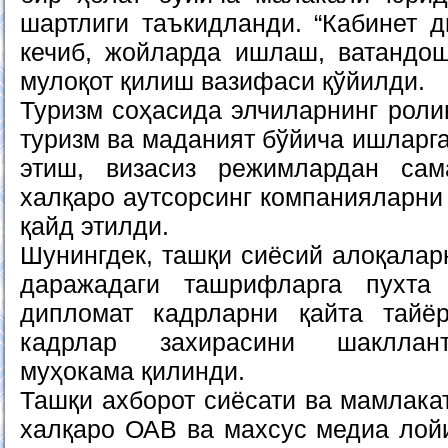
шартлиги таъкидланди. “Кабинет д
кечиб, жойларда ишлаш, ватандо
мулоқот қилиш вазифаси қўйилди.
Туризм соҳасида элчиларнинг роли
туризм ва маданият бўйича ишларг
этиш, визасиз режимлардан са
халқаро аутсорсинг компанияларни
қайд этилди.
Шунингдек, ташқи сиёсий алоқалар
даражадаги ташрифларга пухта 
дипломат кадрларни қайта тайё
кадрлар захирасини шакллан
муҳокама қилинди.
Ташқи ахборот сиёсати ва мамлак
халқаро ОАВ ва махсус медиа ло