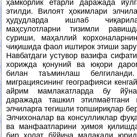
ҳамкорлик етарли даражада йўлг
этилди. Вилоят ҳокимлари элчил
ҳудудларда ишлаб чиқарила
маҳсулотларни тизимли равиш
суриши, маҳаллий корхоналарнин
чиқишида фаол иштирок этиши зару
Навбатдаги устувор вазифа сифат
хорижда қонуний ва юқори дар
билан таъминлаш белгиланди.
миграциясининг географияси кенгай
айрим мамлакатларда бу йўн
даражада ташкил этилмаётгани 
элчиларга тегишли топшириқлар бе
Элчихоналар ва консулликлар фуқа
ва манфаатларини ҳимоя қилишд
бир ҳолат бўйича малакали юрид