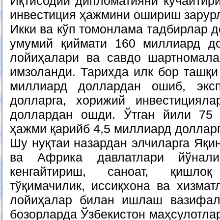
Иқтисодий дипломатияни кучайтири
инвестиция ҳажмини ошириш зарурл
Икки ва кўп томонлама тадбирлар 
умумий қиймати 160 миллиард до
лойиҳалари ва савдо шартномала
имзоланди. Тарихда илк бор ташқи
миллиард доллардан ошиб, экс
долларга, хорижий инвестициял
доллардан ошди. Ўтган йили 75 
ҳажми қарийб 4,5 миллиард долларг
Шу нуқтаи назардан элчиларга Яқи
ва Африка давлатлари йўнали
кенгайтириш, саноат, қишлоқ
тўқимачилик, иссиқхона ва хизмат
лойиҳалар билан ишлаш вазифал
бозорларда Ўзбекистон маҳсулотла