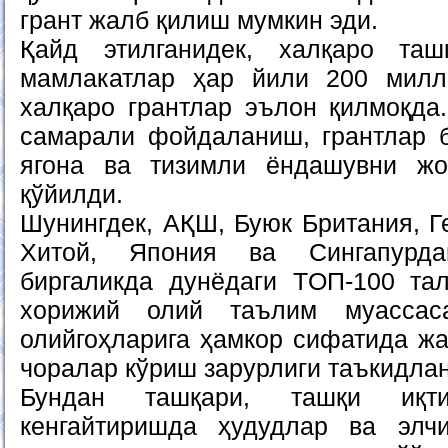
грант жалб қилиш мумкин эди.
Қайд этилганидек, халқаро та
мамлакатлар ҳар йили 200 милл
халқаро грантлар эълон қилмоқда
самарали фойдаланиш, грантлар 
ягона ва тизимли ёндашувни ж
қўйилди.
Шунингдек, АҚШ, Буюк Британия, Г
Хитой, Япония ва Сингапурда
биргаликда дунёдаги TOП-100 тал
хорижий олий таълим муассаса
олийгоҳларига ҳамкор сифатида жа
чоралар кўриш зарурлиги таъкидла
Бундан ташқари, ташқи иқти
кенгайтиришда ҳудудлар ва элчи