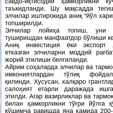
савдо-иқтисодий ҳамкорликни ку
таъкидланди. Шу мақсадда теги
элчилар иштирокида аниқ “йўл хар
топширилди.
Элчилар лойиҳа топиш, уни 
туширишдан манфаатдор бўлиши кер
Аниқ инвестиция ёки экспорт 
етказган элчиларни моддий рағб
жорий этилиши белгиланди.
Айрим соҳаларда элчилар ва тармо
имкониятлардан тўлиқ фойдал
қилинди. Хусусан, халқаро грантл
салоҳият етарли даражада ишг
этилди. Агар вазирликлар ва тармо
билан ҳамкорликни тўғри йўлга қ
қўшимча равишда яна камида 200