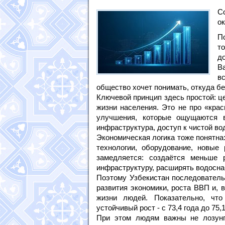
С
о
П
т
д
В
в
общество хочет понимать, откуда бе
Ключевой принцип здесь простой: ц
жизни населения. Это не про «кра
улучшения, которые ощущаются в
инфраструктура, доступ к чистой во
Экономическая логика тоже понятна
технологии, оборудование, новые 
замедляется: создаётся меньше 
инфраструктуру, расширять водосна
Поэтому Узбекистан последователь
развития экономики, роста ВВП и, 
жизни людей. Показательно, что
устойчивый рост - с 73,4 года до 75,1
При этом людям важны не лозунг