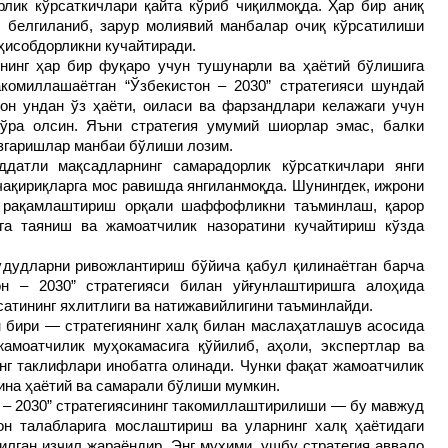
лик кўрсаткичлари қайта кўриб чиқилмоқда. Ҳар бир аниқ
 белгиланиб, зарур молиявий манбалар очиқ кўрсатилиши
 ҳисобдорликни кучайтиради.
нинг ҳар бир фуқаро учун тушунарли ва ҳаётий бўлишига
комиллашаётган “Ўзбекистон – 2030” стратегияси шундай
он ундан ўз ҳаёти, оиласи ва фарзандлари келажаги учун
ўра олсин. Яъни стратегия умумий шиорлар эмас, балки
ўзгаришлар манбаи бўлиши лозим.
ддатли мақсадларнинг самарадорлик кўрсаткичлари янги
 чақириқларга мос равишда янгиланмоқда. Шунингдек, ижрони
қ рақамлаштириш орқали шаффофликни таъминлаш, қарор
га таяниш ва жамоатчилик назоратини кучайтириш кўзда
ҳудудларни ривожлантириш бўйича қабул қилинаётган барча
он – 2030” стратегияси билан уйғунлаштиришга алоҳида
сатининг яхлитлиги ва натижавийлигини таъминлайди.
 бири — стратегиянинг халқ билан маслаҳатлашув асосида
амоатчилик муҳокамасига қўйилиб, аҳоли, экспертлар ва
нг таклифлари инобатга олинади. Чунки фақат жамоатчилик
гина ҳаётий ва самарали бўлиши мумкин.
н – 2030” стратегиясининг такомиллаштирилиши — бу мавжуд
он талабларига мослаштириш ва уларнинг халқ ҳаётидаги
лган изчил жараёндир. Энг муҳими, ушбу стратегия аввало