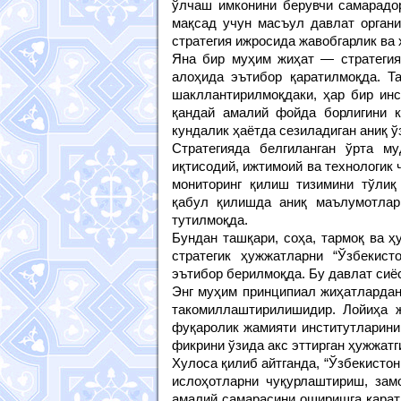
ўлчаш имконини берувчи самарадор
мақсад учун масъул давлат органи
стратегия ижросида жавобгарлик ва
Яна бир муҳим жиҳат — стратегия
алоҳида эътибор қаратилмоқда. Та
шакллантирилмоқдаки, ҳар бир инс
қандай амалий фойда борлигини к
кундалик ҳаётда сезиладиган аниқ 
Стратегияда белгиланган ўрта му
иқтисодий, ижтимоий ва технологик
мониторинг қилиш тизимини тўли
қабул қилишда аниқ маълумотлар
тутилмоқда.
Бундан ташқари, соҳа, тармоқ ва 
стратегик ҳужжатларни “Ўзбекист
эътибор берилмоқда. Бу давлат сиё
Энг муҳим принципиал жиҳатлардан
такомиллаштирилишидир. Лойиҳа ж
фуқаролик жамияти институтларини
фикрини ўзида акс эттирган ҳужжат
Хулоса қилиб айтганда, “Ўзбекисто
ислоҳотларни чуқурлаштириш, зам
амалий самарасини оширишга қарати