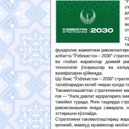
“
у
д
э
м
эт
С
т
фуқаролик жамиятини ривожлантири
албатта “Ўзбекистон – 2030” страте
ва глобал жараёнлар доимий рав
технологик ўзгаришлар ва халқ
вазифаларни қўймоқда.
Шу боис “Ўзбекистон – 2030” страт
талабларидан келиб чиққан ҳолда т
Такомиллашаётган стратегиянинг ма
ғоя — “Халқ давлат идораларига эма
тамойил туради. Янги таҳрирда стр
ривожланишини янада самарали, н
эттиришни кўзлайди.
Стратегияни такомиллаштириш жара
қилиниб, мавжуд муаммолар инобат