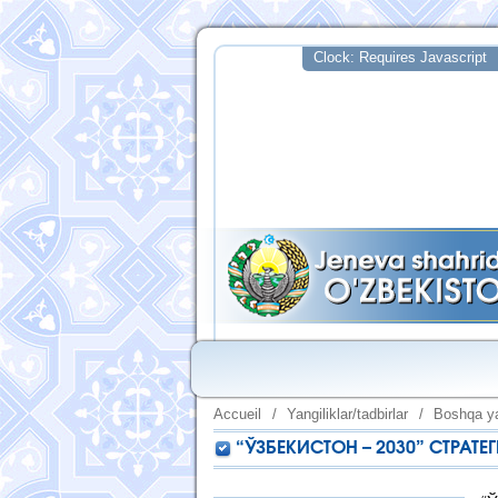
Accueil
/
Yangiliklar/tadbirlar
/
Boshqa ya
“ЎЗБЕКИСТОН – 2030” СТР