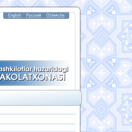
English
Русский
O'zbekcha