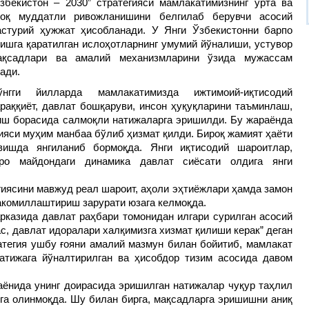
Ўзбекистон – 2030” стратегияси мамлакатимизнинг ўрта ва
зоқ муддатли ривожланишини белгилаб берувчи асосий
астурий ҳужжат ҳисобланади. У Янги Ўзбекистонни барпо
тишга қаратилган ислоҳотларнинг умумий йўналиши, устувор
ақсадлари ва амалий механизмларини ўзида мужассам
ади.
ўнгги йилларда мамлакатимизда ижтимоий-иқтисодий
араққиёт, давлат бошқаруви, инсон ҳуқуқларини таъминлаш,
ш борасида салмоқли натижаларга эришилди. Бу жараёнда
гияси муҳим манбаа бўлиб ҳизмат қилди. Бироқ жамият ҳаёти
ишда янгиланиб бормоқда. Янги иқтисодий шароитлар,
аро майдондаги динамика давлат сиёсати олдига янги
егиясини мавжуд реал шароит, аҳоли эҳтиёжлари ҳамда замон
акомиллаштириш зарурати юзага келмоқда.
рказида давлат раҳбари томонидан илгари сурилган асосий
с, давлат идоралари халқимизга хизмат қилиши керак” деган
атегия ушбу ғояни амалий мазмун билан бойитиб, мамлакат
атижага йўналтирилган ва ҳисобдор тизим асосида давом
ёнида унинг доирасида эришилган натижалар чуқур таҳлил
га олинмоқда. Шу билан бирга, мақсадларга эришишни аниқ