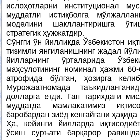
ислоҳотларни институционал му
муддатли истиқболга мўлжалла
моделини шакллантиришга ўти
стратегик ҳужжатдир.
Сўнгги ўн йилликда Ўзбекистон иқ
тизимли янгиланишнинг жадал йўли
йилларнинг ўрталарида Ўзбе
маҳсулотининг номинал ҳажми 60
атрофида бўлган, ҳозирга кели
Мурожаатномада таъкидлангани
долларга етди. Гап тарихдаги мис
муддатда мамлакатимиз иқтис
баробардан зиёд кенгайгани ҳақида
Ҳа, кейинги йилларда иқтисодиё
ўсиш суръати барқарор равишд