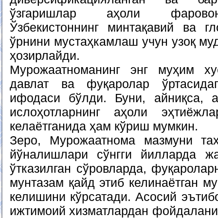
ўзгаришлар аҳоли фарово
Ўзбекистоннинг минтақавий ва гл
ўрнини мустаҳкамлаш учун узоқ муд
ҳозирлайди.
Мурожаатноманинг энг муҳим ху
давлат ва фуқаролар ўртасида
ифодаси бўлди. Буни, айниқса, 
ислоҳотларнинг аҳоли эҳтиёжл
келаётганида ҳам кўриш мумкин.
Зеро, Мурожаатнома мазмуни таҳ
йўналишлари сўнгги йилларда жа
ўтказилган сўровларда, фуқаролар
мунтазам қайд этиб келинаётган м
келишини кўрсатади. Асосий эътиб
ижтимоий хизматлардан фойдалани