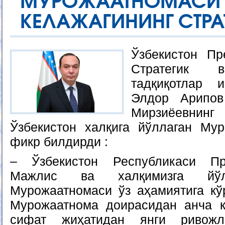
МУРОЖААТНО
КЕЛАЖАГИНИНГ СТРА
Ўзбекистон Пр
Стратегик в
тадқиқотлар и
Элдор Арипов
Мирзиёевнин
Ўзбекистон халқига йўллаган Му
фикр билдирди :
– Ўзбекистон Республикаси Пр
Мажлис ва халқимизга йў
Мурожаатномаси ўз аҳамиятига кў
Мурожаатнома доирасидан анча к
сифат жиҳатидан янги ривожл