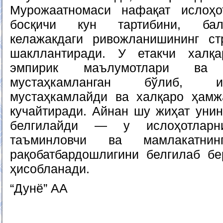
Мурожаатномаси нафақат ислоҳот
босқичи кун тартибини, балк
келажакдаги ривожланишининг ст
шакллантиради. У етакчи халқа
эмпирик маълумотлари ва
мустаҳкамланган бўлиб, и
мустаҳкамлайди ва халқаро ҳамж
кучайтиради. Айнан шу жиҳат унин
белгилайди — у ислоҳотларни
таъминловчи ва мамлакатни
рақобатбардошлигини белгилаб б
ҳисобланади.
“Дунё” АА