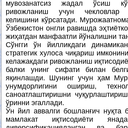
мувозанатсиз жадал ўсиш кўп
ривожланиш учун чекловлар 
келишини кўрсатади. Мурожаатном
Ўзбекистон онгли равишда эҳтиётко
жиҳатдан манфаатли йўналишни тан
Сўнгги ўн йилликдаги динамика
стратегик хулоса чиқариш имконини
келажакдаги ривожланиш иқтисодиё
балки унинг сифати билан белги
яқинлашди. Шунинг учун ҳам Мур
унумдорлигини ошириш, техно
саноатлаштиришни чуқурлаштириш
ўринни эгаллади.
Ўн йил аввалги бошланғич нуқта 
мамлакат иқтисодиёти янад
диверсификацияланган ва ба