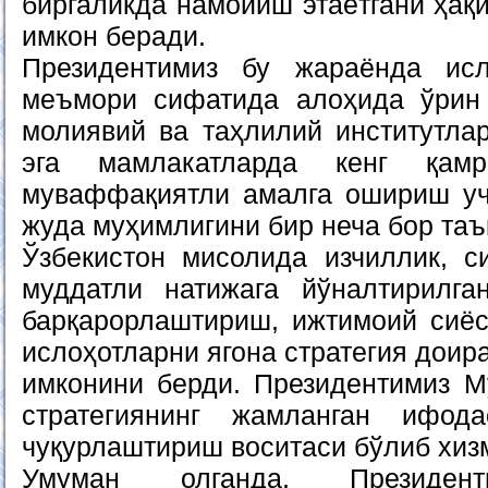
биргаликда намойиш этаётгани ҳақ
имкон беради.
Президентимиз бу жараёнда исл
меъмори сифатида алоҳида ўрин 
молиявий ва таҳлилий институтлар
эга мамлакатларда кенг қамр
муваффақиятли амалга ошириш уч
жуда муҳимлигини бир неча бор таъ
Ўзбекистон мисолида изчиллик, с
муддатли натижага йўналтирилга
барқарорлаштириш, ижтимоий сиёс
ислоҳотларни ягона стратегия дои
имконини берди. Президентимиз 
стратегиянинг жамланган ифо
чуқурлаштириш воситаси бўлиб хиз
Умуман олганда, Президент