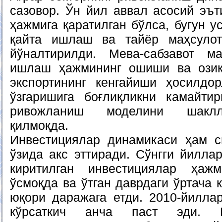
сазовор. Ўн йил аввал асосий эъ
ҳажмига қаратилган бўлса, бугун у
қайта ишлаш ва тайёр маҳсулот
йўналтирилди. Мева-сабзавот ма
ишлаш ҳажмининг ошиши ва озиқ-
экспортининг кенгайиши ҳосилдо
ўзгаришига боғлиқликни камайти
ривожланиш моделини шаклл
қилмоқда.
Инвестициялар динамикаси ҳам с
ўзида акс эттиради. Сўнгги йилла
киритилган инвестициялар ҳаж
ўсмоқда ва ўтган даврдаги ўртача 
юқори даражага етди. 2010-йилла
кўрсаткич анча паст эди. 