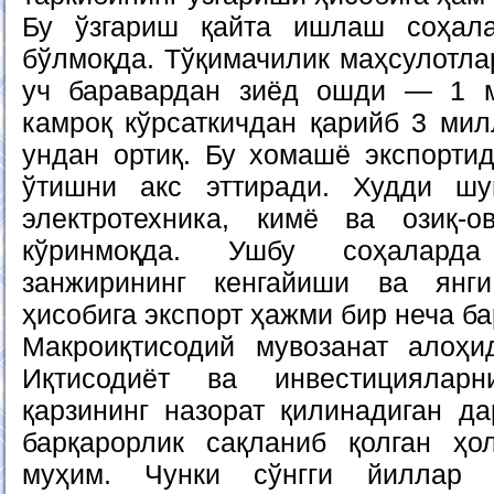
Бу ўзгариш қайта ишлаш соҳал
бўлмоқда. Тўқимачилик маҳсулотла
уч баравардан зиёд ошди — 1 
камроқ кўрсаткичдан қарийб 3 мил
ундан ортиқ. Бу хомашё экспортид
ўтишни акс эттиради. Худди ш
электротехника, кимё ва озиқ-о
кўринмоқда. Ушбу соҳалард
занжирининг кенгайиши ва янг
ҳисобига экспорт ҳажми бир неча ба
Макроиқтисодий мувозанат алоҳи
Иқтисодиёт ва инвестициялар
қарзининг назорат қилинадиган д
барқарорлик сақланиб қолган ҳо
муҳим. Чунки сўнгги йиллар 