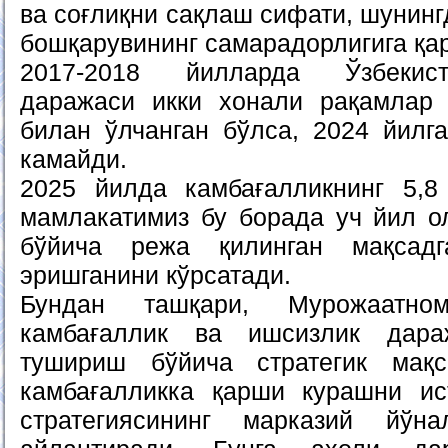
ва соғлиқни сақлаш сифати, шунинг
бошқарувининг самарадорлигига қар
2017-2018 йилларда Ўзбекист
даражаси икки хонали рақамлар 
билан ўлчанган бўлса, 2024 йилга
камайди.
2025 йилда камбағалликнинг 5,8
мамлакатимиз бу борада уч йил о
бўйича режа қилинган мақсад
эришганини кўрсатади.
Бундан ташқари, Мурожаатн
камбағаллик ва ишсизлик дара
тушириш бўйича стратегик мақс
камбағалликка қарши курашни ис
стратегиясининг марказий йўн