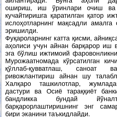
айлантиради. Бунга аҳоли да
ошириш, иш ўринлари очиш ва
кучайтиришга қаратилган қатор иж
ислоҳотларнинг мақсадли амалга
эришилди.
Фуқароларнинг катта қисми, айниқс
аҳолиси учун айнан барқарор иш 
эга бўлиш ижтимоий фаровонликни
Мурожаатномада кўрсатилган кич
қўллаб-қувватлаш, саноат в
ривожлантириш айнан шу талабл
Халқаро ташкилотлар, жумлад
дастури ва Осиё тараққиёт банк
бандликка бундай йўнал
барқарорлаштиришнинг энг сама
бири эканини таъкидлайди.