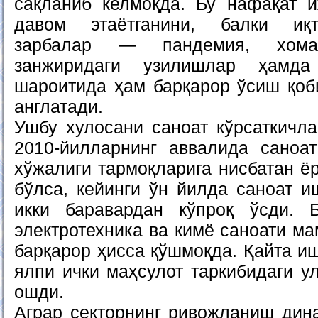
сақланиб келмоқда. Бу нафақат 
давом этаётганини, балки иқт
зарбалар — пандемия, хома
занжиридаги узилишлар ҳамда
шароитида ҳам барқарор ўсиш қоби
англатади.
Ушбу хулосани саноат кўрсаткичла
2010-йилларнинг аввалида саноа
хўжалиги тармоқларига нисбатан ё
бўлса, кейинги ўн йилда саноат 
икки баравардан кўпроқ ўсди. Б
электротехника ва кимё саноати ма
барқарор ҳисса қўшмоқда. Қайта и
ялпи ички маҳсулот таркибидаги у
ошди.
Аграр секторнинг ривожланиш дина