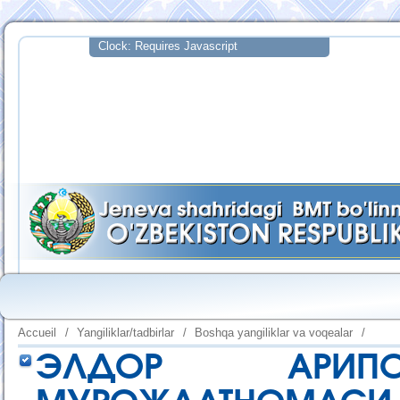
Accueil
/
Yangiliklar/tadbirlar
/
Boshqa yangiliklar va voqealar
/
ЭЛДОР АРИП