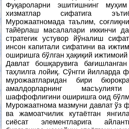
Фуқароларни эшитишнинг муҳим
хизматлар сифатига эъти
Мурожаатномада таълим, соғлиқн
тайёрлаш масалалари иккинчи да
стратегик устувор йўналиш сифат
инсон капитали сифатини ва ижтим
оширишга бўлган ҳақиқий ижтимоий 
Давлат бошқарувига бағишланга
таҳлилга лойиқ. Сўнгги йилларда ф
мурожаатларидан бири бюрокра
амалдорларнинг масъулия
шаффофлигини оширишга оид бўлм
Мурожаатнома мазмуни давлат ўз 
ва жамоатчилик кутаётган янгил
сиёсат элементларига айлант