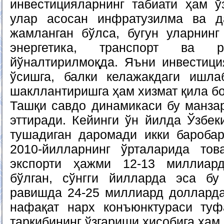
инвестицияларнинг табиати ҳам ўз
улар асосан инфратузилма ва д
жамланган бўлса, бугун уларнинг 
энергетика, транспорт ва р
йўналтирилмоқда. Яъни инвестиц
ўсишга, балки келажакдаги ишла
шакллантиришга ҳам хизмат қила б
Ташқи савдо динамикаси бу манзар
эттиради. Кейинги ўн йилда Ўзбек
тушадиган даромади икки баробар
2010-йилларнинг ўрталарида тов
экспорти ҳажми 12-13 миллиар
бўлган, сўнгги йилларда эса бу
равишда 24-25 миллиард доллард
нафақат нарх конъюнктураси туф
таркибининг ўзгариши ҳисобига ҳам 