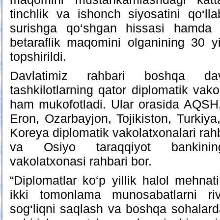
tinchlik va ishonch siyosatini qo‘lla
surishga qo‘shgan hissasi hamda 
betaraflik maqomini olganining 30 yi
topshirildi.
Davlatimiz rahbari boshqa da
tashkilotlarning qator diplomatik vakol
ham mukofotladi. Ular orasida AQSH
Eron, Ozarbayjon, Tojikiston, Turkiy
Koreya diplomatik vakolatxonalari rah
va Osiyo taraqqiyot bankinin
vakolatxonasi rahbari bor.
“Diplomatlar ko‘p yillik halol mehnati
ikki tomonlama munosabatlarni rivoj
sog‘liqni saqlash va boshqa sohalard