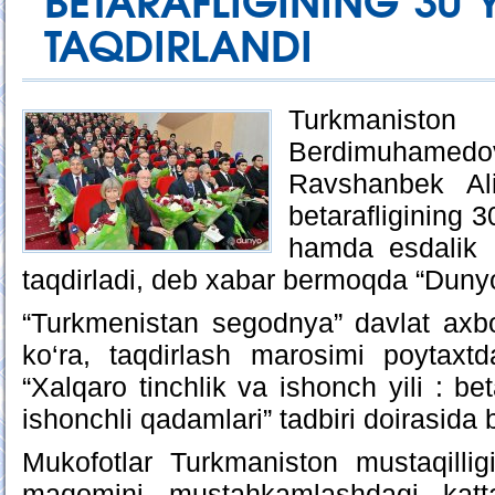
BETARAFLIGINING 30 Y
TAQDIRLANDI
Turkmaniston
Berdimuhamedov
Ravshanbek Ali
betarafligining 3
hamda esdalik 
taqdirladi, deb xabar bermoqda “Duny
“Turkmenistan segodnya” davlat axbo
ko‘ra, taqdirlash marosimi poytaxt
“Xalqaro tinchlik va ishonch yili : b
ishonchli qadamlari” tadbiri doirasida bo
Mukofotlar Turkmaniston mustaqillig
maqomini mustahkamlashdagi katta