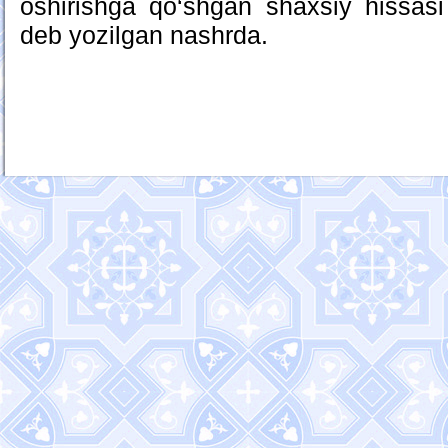
oshirishga qo‘shgan shaxsiy hissasi
deb yozilgan nashrda.