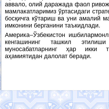
аввало, олий даражада фаол ривож
мамлакатларимиз ўртасидаги страт
босқичга кўтариш ва уни амалий м
имконини берганини таъкидлади.
Америка–Ўзбекистон ишбилармонл
кенгашининг ташкил этилиш
муносабатларнинг ҳар икки 
аҳамиятидан далолат беради.