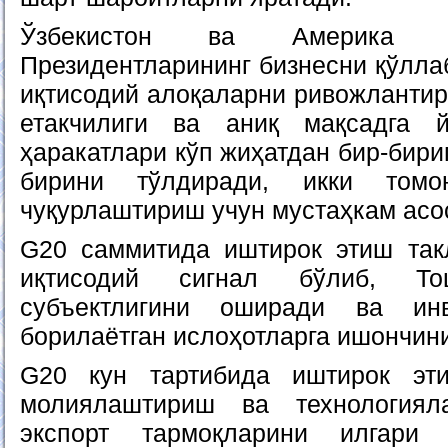
Ўзбекистон ва Америка 
Президентларининг бизнесни қўлла
иқтисодий алоқаларни ривожлантир
етакчилиги ва аниқ мақсадга й
ҳаракатлари кўп жиҳатдан бир-бири
бирини тўлдиради, икки томо
чуқурлаштириш учун мустаҳкам асо
G20 саммитида иштирок этиш так
иқтисодий сигнал бўлиб, Тош
субъектлигини оширади ва инв
борилаётган ислоҳотларга ишончин
G20 кун тартибида иштирок эт
молиялаштириш ва технологиял
экспорт тармоқларини илгари 