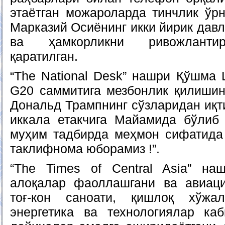
этаётган можароларда тинчлик ў
Марказий Осиёнинг икки йирик давл
ва ҳамкорликни ривожланти
қаратилган.
“The National Desk” нашри Қўшма 
G20 саммитига мезбонлик қилиши
Дональд Трампнинг сўзларидан иқти
иккала етакчига Майамида бўлиб
муҳим тадбирда меҳмон сифатида
таклифнома юборамиз !”.
“The Times of Central Asia” на
алоқалар фаоллашгани ва авиаци
тоғ-кон саноати, қишлоқ хўжал
энергетика ва технологиялар ка