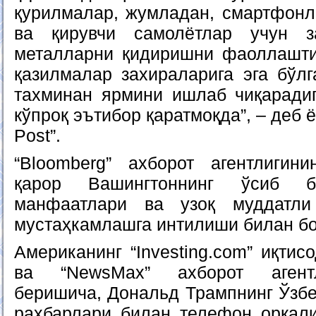
қурилмалар, жумладан, смартфонл
ва қирувчи самолётлар учун з
металларни қидиришни фаоллашти
қазилмалар захираларига эга бўлг
тахминан ярмини ишлаб чиқаради
кўпроқ эътибор қаратмоқда”, – деб 
Post”.
“Bloomberg” ахборот агентлигин
қарор Вашингтоннинг ўсиб бо
манфаатлари ва узоқ муддатли
мустаҳкамлашга интилиши билан бо
Американинг “Investing.com” иқтис
ва “NewsMax” ахборот агентл
беришича, Дональд Трампнинг Ўзбе
раҳбарлари билан телефон орқал