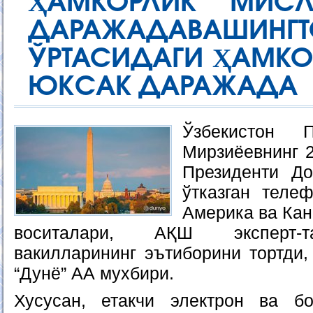
ҲАМКОРЛИК МИС
ДАРАЖАДАВАШИ
ЎРТАСИДАГИ ҲАМКО
ЮКСАК ДАРАЖАДА
Ўзбекистон 
Мирзиёевнинг 
Президенти Д
ўтказган теле
Америка ва Кан
воситалари, АҚШ эксперт-т
вакилларининг эътиборини тортди,
“Дунё” АА мухбири.
Хусусан, етакчи электрон ва б