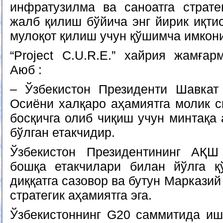
инфратузилма ва саноатга страте
жалб қилиш бўйича энг йирик иқти
мулоқот қилиш учун қўшимча имкон
“Project C.U.R.E.” хайрия жамға
Аюб :
– Ўзбекистон Президенти Шавкат
Осиёни халқаро аҳамиятга молик с
босқичга олиб чиқиш учун минтақа
бўлган етакчидир.
Ўзбекистон Президентининг АҚШ 
бошқа етакчилари билан йўлга қ
диққатга сазовор ва бутун Маркази
стратегик аҳамиятга эга.
Ўзбекистоннинг G20 саммитида иш