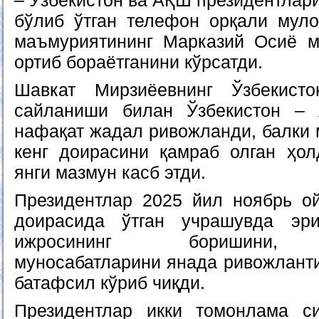
– Ўзбекистон ва АҚШ президентлари
бўлиб ўтган телефон орқали мул
маъмуриятининг Марказий Осиё м
ортиб бораётганини кўрсатди.
Шавкат Мирзиёевнинг Ўзбекист
сайланиши билан Ўзбекистон –
нафақат жадал ривожланди, балки 
кенг доирасини қамраб олган ҳо
янги мазмун касб этди.
Президентлар 2025 йил ноябрь о
доирасида ўтган учрашувда эр
ижросининг боришини, Ў
муносабатларини янада ривожлант
батафсил кўриб чиқди.
Президентлар икки томонлама си