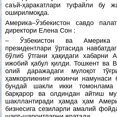
саъй-ҳаракатлари туфайли бу 
оширилмоқда.
Америка–Ўзбекистон савдо пала
директори Елена Сон :
– Ўзбекистон ва Америка
президентлари ўртасида навбатда
бўлиб ўтгани ҳақидаги хабарни 
ижобий қабул қилди. Тошкент ва В
олий даражадаги мулоқот тўғр
ҳамкорликнинг иккинчи намунаси 
бундай шакли икки томонлама 
барқарор ва олдиндан айтиш му
шакллантиради ҳамда ҳам Амери
бизнесига сезиларли амалий фойда
шарт-шароитларни яратади.