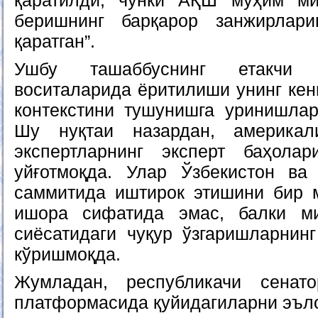
қаратилди, чунки АҚШ муҳим ми
беришнинг барқарор занжирлар
қаратган”.
Ушбу ташаббуснинг етакчи 
воситаларида ёритилиши унинг кенг
контекстини тушунишга уринишлар
Шу нуқтаи назардан, америкал
экспертларнинг эксперт баҳола
уйғотмоқда. Улар Ўзбекистон ва
саммитида иштирок этишини бир 
ишора сифатида эмас, балки м
сиёсатидаги чуқур ўзгаришларнин
кўришмоқда.
Жумладан, республикачи сенат
платформасида қуйидагиларни эъло