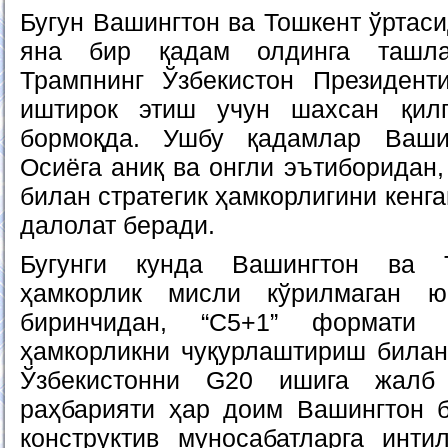
Бугун Вашингтон ва Тошкент ўртас
яна бир қадам олдинга ташла
Трампнинг Ўзбекистон Президент
иштирок этиш учун шахсан қил
бормоқда. Ушбу қадамлар Ваши
Осиёга аниқ ва онгли эътиборидан
билан стратегик ҳамкорлигини кенг
далолат беради.
Бугунги кунда Вашингтон ва Т
ҳамкорлик мисли кўрилмаган ю
биринчидан, “C5+1” формати 
ҳамкорликни чуқурлаштириш билан 
Ўзбекистонни G20 ишига жалб 
раҳбарияти ҳар доим Вашингтон 
конструктив муносабатларга инти