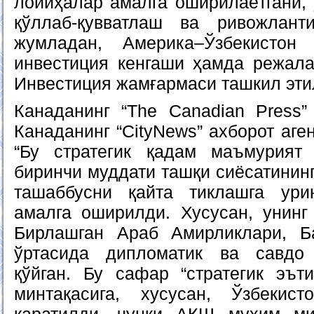
лойиҳалар амалга оширилаётгани,
қўллаб-қувватлаш ва ривожлант
жумладан, Америка–Ўзбекистон
инвестиция кенгаши ҳамда режал
Инвестиция жамғармаси ташкил этил
Канаданинг “The Canadian Press
Канаданинг “CityNews” ахборот аге
“Бу стратегик қадам маъмурият
биринчи муддати ташқи сиёсатининг
ташаббусни қайта тиклашга ури
амалга оширилди. Хусусан, унин
Бирлашган Араб Амирликлари, 
ўртасида дипломатик ва савдо
қўйган. Бу сафар “стратегик эъ
минтақасига, хусусан, Ўзбекист