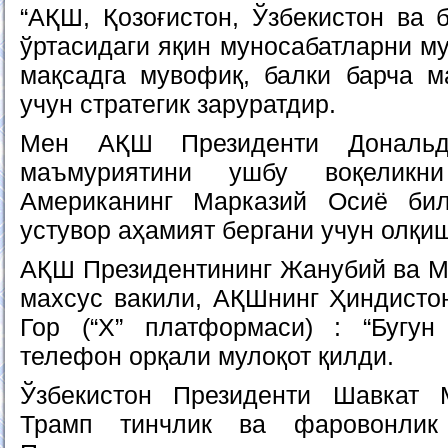
“АҚШ, Қозоғистон, Ўзбекистон ва 
ўртасидаги яқин муносабатларни м
мақсадга мувофиқ, балки барча 
учун стратегик заруратдир.
Мен АҚШ Президенти Дональ
маъмуриятини ушбу воқелик
Американинг Марказий Осиё бил
устувор аҳамият бергани учун олқи
АҚШ Президентининг Жанубий ва М
махсус вакили, АҚШнинг Ҳиндисто
Гор (“X” платформаси) : “Бугун
телефон орқали мулоқот қилди.
Ўзбекистон Президенти Шавкат 
Трамп тинчлик ва фаровонлик