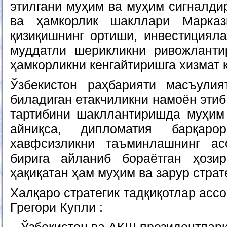
этилгани муҳим ва муҳим сигналди
ва ҳамкорлик шакллари Марказ
қизиқишнинг ортиши, инвестицияла
муддатли шерикликни ривожланти
ҳамкорликни кенгайтиришга хизмат 
Ўзбекистон раҳбарияти масъулия
биладиган етакчиликни намоён этиб
тартибини шакллантиришда муҳим 
айниқса, дипломатия барқар
хавфсизликни таъминлашнинг ас
бирига айланиб бораётган ҳози
ҳақиқатан ҳам муҳим ва зарур страт
Халқаро стратегик тадқиқотлар асс
Грегори Купли :