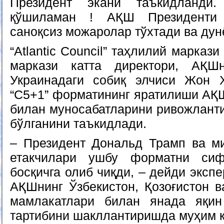
Президент экани таъкидланди
қўшиламан ! АҚШ Президенти 
саноқсиз можаролар тўхтади ва дун
“Atlantic Council” таҳлилий марказ
маркази катта директори, АҚШ
Украинадаги собиқ элчиси Жон 
“C5+1” форматининг яратилиши АҚ
билан муносабатларини ривожлант
бўлганини таъкидлади.
– Президент Дональд Трамп ва м
етакчилари ушбу форматни сиф
босқичга олиб чиқди, – дейди эксп
АҚШнинг Ўзбекистон, Қозоғистон в
мамлакатлари билан янада яқин
тартибини шакллантиришда муҳим қ