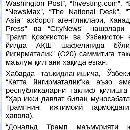
Washington Post”, “Investing.com”, “
“NewsMax”, “The National Desk”, “
Asia” ахборот агентликлари, Кана
Press” ва “CityNews” нашрлари
Трамп Қозоғистон ва Ўзбекистон е
йилда АҚШ шафелигида бўлиб
йигирматалик” (G20) саммитига т
маълум қилгани ҳақида ёзган.
Хабарда таъкидланишича, Ўзбеки
“Катта йигирматалик”ка аъзо э
республикаларни таклиф қилишга 
“Ҳар икки давлат билан муносабат
Трампнинг ижтимоий тармоқдаг
ҳавола).
“Дональд Трамп маъмурияти ю