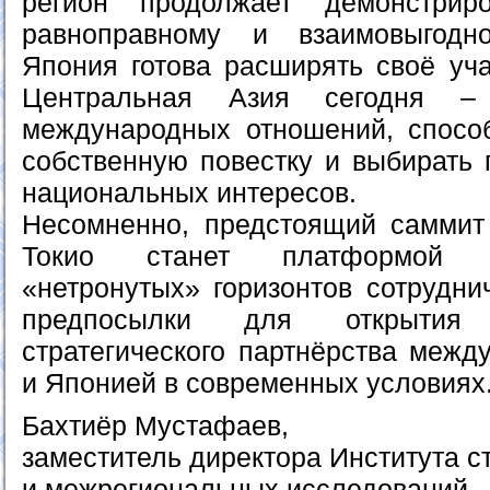
регион продолжает демонстрир
равноправному и взаимовыгодн
Япония готова расширять своё уча
Центральная Азия сегодня – 
международных отношений, спосо
собственную повестку и выбирать 
национальных интересов.
Несомненно, предстоящий саммит 1
Токио станет платформой 
«нетронутых» горизонтов сотрудни
предпосылки для открытия
стратегического партнёрства межд
и Японией в современных условиях
Бахтиёр Мустафаев,
заместитель директора Института с
и межрегиональных исследований