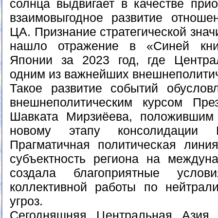
солнца выдвигает в качестве прио
взаимовыгодное развитие отноше
ЦА. Признание стратегической знач
нашло отражение в «Синей кни
Японии за 2023 год, где Центра
одним из важнейших внешнеполитич
Такое развитие событий обуслов
внешнеполитическим курсом През
Шавката Мирзиёева, положившим 
новому этапу консолидации Ц
Прагматичная политическая лини
субъектность региона на междун
создала благоприятные услов
коллективной работы по нейтрал
угроз.
Сегодняшняя Центральная Азия 