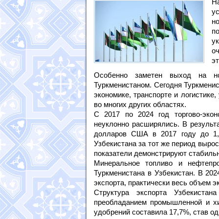
Н
у
н
п
у
о
эт
Особенно заметен выход на но
Туркменистаном. Сегодня Туркменис
экономике, транспорте и логистике
во многих других областях.
С 2017 по 2024 год торгово-эко
неуклонно расширялись. В результа
долларов США в 2017 году до 1,
Узбекистана за тот же период выро
показатели демонстрируют стабильн
Минеральное топливо и нефтепро
Туркменистана в Узбекистан. В 202
экспорта, практически весь объем э
Структура экспорта Узбекистан
преобладанием промышленной и хи
удобрений составила 17,7%, став од