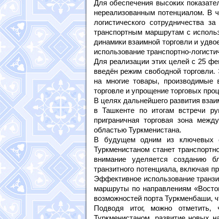
Для обеспечения высоких показате
нереализованным потенциалом. В ч
логистического сотрудничества з
транспортным маршрутам с использ
динамики взаимной торговли и удв
использование транспортно-логисти
Для реализации этих целей с 25 фе
введён режим свободной торговли.
на многие товары, производимые в
торговле и упрощение торговых про
В целях дальнейшего развития взаи
в Ташкенте по итогам встречи ру
приграничная торговая зона межд
областью Туркменистана.
В будущем одним из ключевых ф
Туркменистаном станет транспортно
внимание уделяется созданию бл
транзитного потенциала, включая пр
Эффективное использование транзит
маршруты по направлениям «Восток
возможностей порта Туркменбаши, 
Подводя итог, можно отметить, 
Туркменистаном, развитие новых н