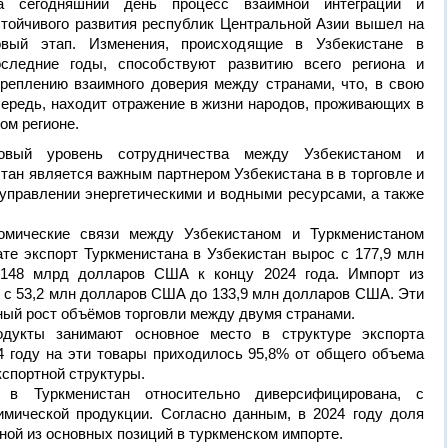
а сегодняшний день процесс взаимной интеграции и
стойчивого развития республик Центральной Азии вышел на
овый этап. Изменения, происходящие в Узбекистане в
оследние годы, способствуют развитию всего региона и
креплению взаимного доверия между странами, что, в свою
чередь, находит отражение в жизни народов, проживающих в
ом регионе.
вый уровень сотрудничества между Узбекистаном и
тан является важным партнером Узбекистана в в торговле и
, управлении энергетическими и водными ресурсами, а также
номические связи между Узбекистаном и Туркменистаном
те экспорт Туркменистана в Узбекистан вырос с 177,9 млн
148 млрд долларов США к концу 2024 года. Импорт из
с с 53,2 млн долларов США до 133,9 млн долларов США. Эти
ый рост объёмов торговли между двумя странами.
дукты занимают основное место в структуре экспорта
4 году на эти товары приходилось 95,8% от общего объема
кспортной структуры.
а в Туркменистан относительно диверсифицирована, с
мической продукции. Согласно данным, в 2024 году доля
ной из основных позиций в туркменском импорте.