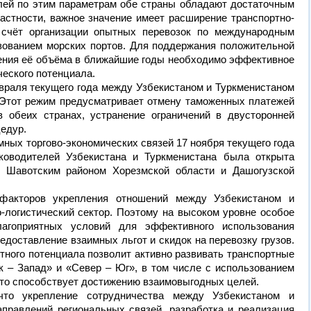
лей по этим параметрам обе страны обладают достаточным
астности, важное значение имеет расширение транспортно-
а счёт организации опытных перевозок по международным
ованием морских портов. Для поддержания положительной
оения её объёма в ближайшие годы необходимо эффективное
ческого потенциала.
враля текущего года между Узбекистаном и Туркменистаном
 Этот режим предусматривает отмену таможенных платежей
 обеих странах, устранение ограничений в двусторонней
цедур.
мных торгово-экономических связей 17 ноября текущего года
ководителей Узбекистана и Туркменистана была открыта
у Шавотским районом Хорезмской области и Дашогузской
акторов укрепления отношений между Узбекистаном и
-логистический сектор. Поэтому на высоком уровне особое
агоприятных условий для эффективного использования
едоставление взаимных льгот и скидок на перевозку грузов.
ного потенциала позволит активно развивать транспортные
 – Запад» и «Север – Юг», в том числе с использованием
что способствует достижению взаимовыгодных целей.
что укрепление сотрудничества между Узбекистаном и
аправлений региональных связей, разработка и реализация