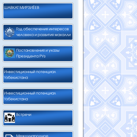
ШАВКАТ МИРЗИЁЕВ
Год обеспечения интересов
человека и развития махалли
Постановления и указы
Президента РУз
Инвестиционный потенциал
Узбекистана
Инвестиционный потенциал
Узбекистана
Встречи
Международное