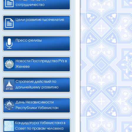
сотрудничество
Цели развития тысячелетия
Пресс-релизы
Новости Пост.предства РУз в
Женеве
Стратегия действий по
дальнейшему развитию
День Независимости
Республики Узбекистан
Кандидатура Узбекистана в
Совет по правам человека