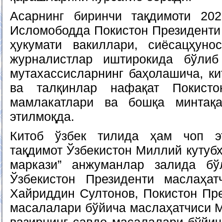
Асарнинг биринчи тақдимоти 202
Исломободда Покистон Президенти
ҳукумати вакиллари, сиёсацҳуно
журналистлар иштирокида бўлиб 
мутахассисларнинг баҳолашича, ки
ва талқинлар нафақат Покисто
мамлакатлари ва бошқа минтақ
этилмоқда.
Китоб ўзбек тилида ҳам чоп эт
тақдимот Ўзбекистон Миллий кутуб
маркази” анжуманлар залида бў
Ўзбекистон Президенти маслаҳат
Хайриддин Султонов, Покистон Пре
масалалари бўйича маслаҳатчиси М