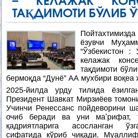
– КЕЛАЖАК КОНС
ТАҚДИМОТИ БЎЛИБ 
Пойтахтимизда 
ёзувчи Муҳам
“Ўзбекистон :
келажак консе
тақдимоти бўли
бермоқда “Дунё” АА мухбири воқеа 
2025-йилда урду тилида ёзилг
Президент Шавкат Мирзиёев томони
Учинчи Ренессанс пойдеворини ш
очиб беради ва уни маʼрифат, 
қадриятларига асосланган ўз
сифатида кўриб чиқади. Муаллиф