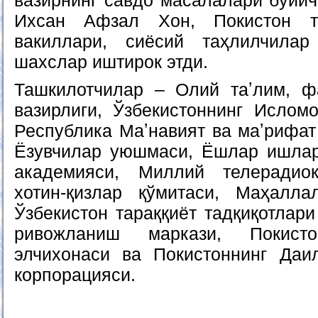
вазирнинг савдо масалалари бўйич
Ихсан Афзал Хон, Покистон те
вакиллари, сиёсий таҳлилчила
шахслар иштирок этди.
Ташкилотчилар – Олий таʼлим, ф
вазирлиги, Ўзбекистоннинг Исломо
Республика Маʼнавият ва маʼрифат
Ёзувчилар уюшмаси, Ёшлар ишлар
академияси, Миллий телерадио
хотин-қизлар қўмитаси, Маҳалл
Ўзбекистон тараққиёт тадқиқотлари
ривожланиш маркази, Покисто
элчихонаси ва Покистоннинг Да
корпорацияси.