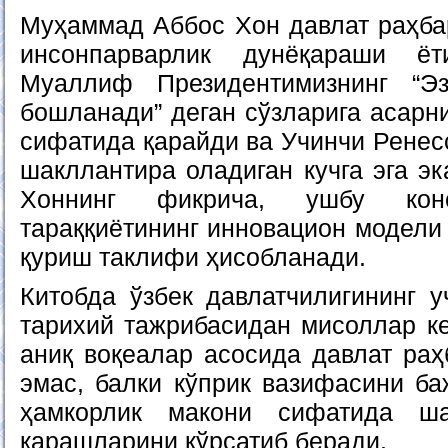
Муҳаммад Аббос Хон давлат раҳба
инсонпарварлик дунёқараши ёт
Муаллиф Президентимизнинг “Эз
бошланади” деган сўзларига асарн
сифатида қарайди ва Учинчи Ренес
шакллантира оладиган кучга эга эк
Хоннинг фикрича, ушбу конс
тараққиётининг инновацион модели 
қуриш таклифи ҳисобланади.
Китобда ўзбек давлатчилигининг у
тарихий тажрибасидан мисоллар к
аниқ воқеалар асосида давлат раҳ
эмас, балки кўприк вазифасини ба
ҳамкорлик макони сифатида ша
қарашларини кўрсатиб беради.