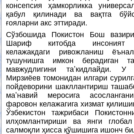
консепсия ҳамкорликка универса
қабул қилинади ва вақтга бўй
ғояларни акс эттиради.
Сўзбошида Покистон Бош вазир
Шариф китобда инсоният си
келажакдаги ривожланиш ёънал
тушунишга имкон берадиган та
мавжудлигини таʼкидлайди. У
Мирзиёев томонидан илгари сурилг
пойдеворини шакллантириш ташабб
маʼнавий меросига асосланган
фаровон келажагига хизмат қилиши
Ўзбекистон тажрибаси Покистонн
илҳомлантириши ва янги глобал
салмоқли ҳисса қўшишига ишонч би