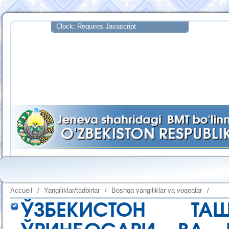
Accueil
/
Yangiliklar/tadbirlar
/
Boshqa yangiliklar va voqealar
/
ЎЗБЕКИСТОН Т