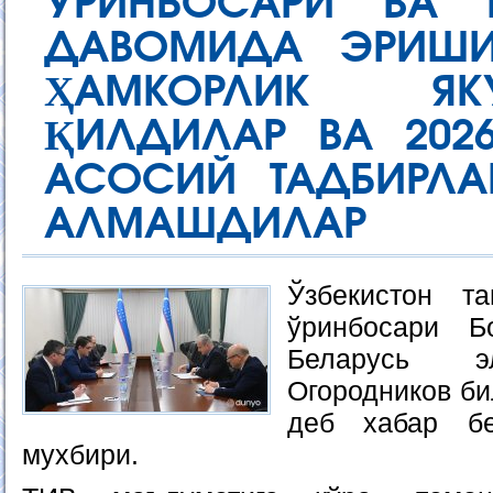
ЎРИНБОСАРИ ВА 
ДАВОМИДА ЭРИШИ
ҲАМКОРЛИК ЯК
ҚИЛДИЛАР ВА 202
АСОСИЙ ТАДБИРЛА
АЛМАШДИЛАР
Ўзбекистон т
ўринбосари Б
Беларусь э
Огородников би
деб хабар б
мухбири.