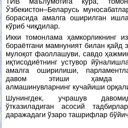
ТИВ маълумотига кўра, томо
Ўзбекистон–Беларусь муносабатл
борасида амалга оширилган ишла
кўриб чиқдилар.
Икки томонлама ҳамкорликнинг и
бораётгани мамнуният билан қайд э
мулоқот фаоллашуви, савдо ҳажмин
иқтисодиётнинг устувор йўналишл
амалга оширилиши, парламентл
давом этиши ҳамда мада
алмашинувларнинг кучайиши орқал
Шунингдек, учрашув даво
ўтказиладиган асосий тадбирла
даражадаги ўзаро ташрифлар бўйи