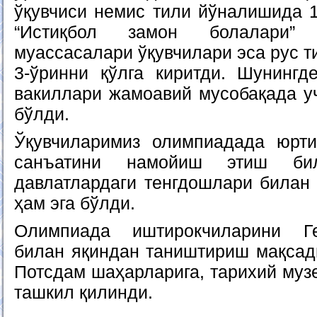
ўқувчиси немис тили йўналишида 1
“Истиқбол замон болалари”
муассасалари ўқувчилари эса рус т
3-ўринни қўлга киритди. Шунингде
вакиллари жамоавий мусобақада уч
бўлди.
Ўқувчиларимиз олимпиадада юрти
санъатини намойиш этиш би
давлатлардаги тенгдошлари билан
ҳам эга бўлди.
Олимпиада иштирокчиларини Г
билан яқиндан таништириш мақсади
Потсдам шаҳарларига, тарихий муз
ташкил қилинди.