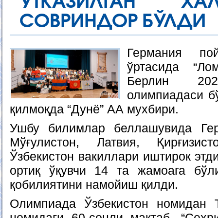
ЎТКАЗИЛГАН ХА
СОВРИНДОР БЎЛДИ
Германия пой
ўртасида “Ло
Берлин 20
олимпиадаси бў
қилмоқда “Дунё” АА мухбири.
Ушбу билимлар беллашувида Гер
Мўғулистон, Латвия, Қирғизис
Ўзбекистон вакиллари иштирок этд
ортиқ ўқувчи 14 та жамоага бўл
қобилиятини намойиш қилди.
Олимпиада Ўзбекистон номидан 
номидаги 60-сонли мактаб, “Сеҳр