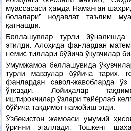
муассасаси ҳамда Наманган шаҳрид
болалари” нодавлат таълим муа
қатнашди.
Беллашувлар турли йўналишда
этилди. Алоҳида фанлардан матема
немис тиллари бўйича ўқувчилар б
Умумжамоа беллашувида ўқувчила
турли мавзулар бўйича тарих, г
фанлардан савол-жавобларда ўз
ўтказди. Лойиҳалар тақдим
иштирокчилар ўзлари тайёрлаб кел
бўйича тақдимот намойиш этди.
Ўзбекистон жамоаси умумий ҳисо
ўринни эгаллади. Тошкент шаҳ