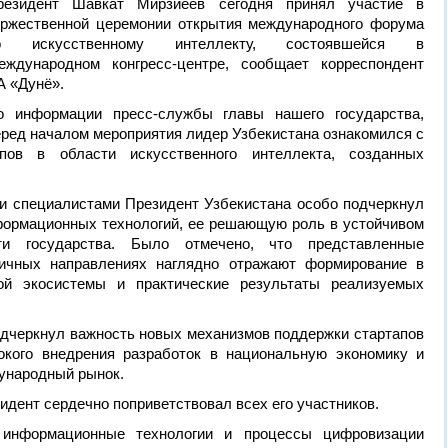
резидент Шавкат Мирзиёев сегодня принял участие в
оржественной церемонии открытия международного форума
о искусственному интеллекту, состоявшейся в
еждународном конгресс-центре, сообщает корреспондент
А «Дунё».
о информации пресс-службы главы нашего государства,
еред началом мероприятия лидер Узбекистана ознакомился с
пов в области искусственного интеллекта, созданных
 специалистами Президент Узбекистана особо подчеркнул
формационных технологий, ее решающую роль в устойчивом
сти государства. Было отмечено, что представленные
личных направлениях наглядно отражают формирование в
ой экосистемы и практические результаты реализуемых
одчеркнул важность новых механизмов поддержки стартапов
окого внедрения разработок в национальную экономику и
ународный рынок.
идент сердечно поприветствовал всех его участников.
 информационные технологии и процессы цифровизации