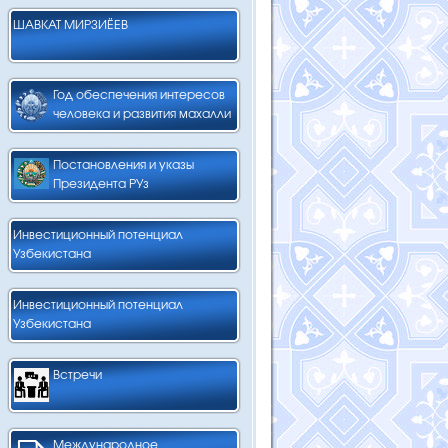
ШАВКАТ МИРЗИЁЕВ
Год обеспечения интересов
человека и развития махалли
Постановления и указы
Президента РУз
Инвестиционный потенциал
Узбекистана
Инвестиционный потенциал
Узбекистана
Встречи
Международное