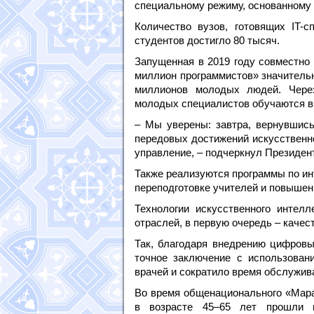
специальному режиму, основанному 
Количество вузов, готовящих IT-с
студентов достигло 80 тысяч.
Запущенная в 2019 году совместн
миллион программистов» значитель
миллионов молодых людей. Чере
молодых специалистов обучаются в
– Мы уверены: завтра, вернувшись
передовых достижений искусственно
управление, – подчеркнул Президент
Также реализуются программы по ин
переподготовке учителей и повышен
Технологии искусственного интел
отраслей, в первую очередь – качес
Так, благодаря внедрению цифровы
точное заключение с использовани
врачей и сократило время обслужива
Во время общенационального «Мара
в возрасте 45–65 лет прошли 