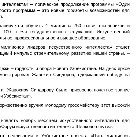
 интеллекта» – логическое продолжение программы «Один
росто программа – это новые горизонты возможностей для
т.
ланируется обучить 4 миллиона 750 тысяч школьников и
и 100 тысяч государственных служащих. Искусственный
ольное, профессиональное и высшее образование.
миллионов лидеров искусственного интеллекта» станет
ощный импульс стремительному развитию нашей страны, –
ежь – гордость и опора Нового Узбекистана. На днях яркое
емонстрировал Жавохир Синдоров, одержавший победу на
та, Жавохиру Синдарову было присвоено почетное звание
и Узбекистан».
торжественно вручил молодому гроссмейстеру этот высокий
ъявлять ноябрь месяцем искусственного интеллекта для
 «Форум искусственного интеллекта Шелкового пути».
рт реализации в Узбекистане проекта «Пять миллионов