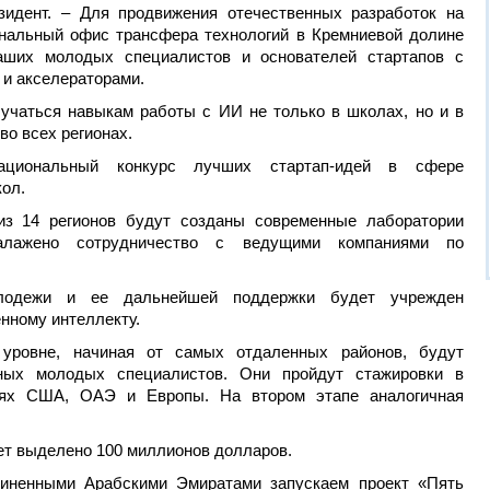
зидент. – Для продвижения отечественных разработок на
нальный офис трансфера технологий в Кремниевой долине
ших молодых специалистов и основателей стартапов с
 и акселераторами.
чаться навыкам работы с ИИ не только в школах, но и в
во всех регионах.
ациональный конкурс лучших стартап-идей в сфере
кол.
из 14 регионов будут созданы современные лаборатории
налажено сотрудничество с ведущими компаниями по
лодежи и ее дальнейшей поддержки будет учрежден
нному интеллекту.
уровне, начиная от самых отдаленных районов, будут
ных молодых специалистов. Они пройдут стажировки в
иях США, ОАЭ и Европы. На втором этапе аналогичная
ет выделено 100 миллионов долларов.
иненными Арабскими Эмиратами запускаем проект «Пять