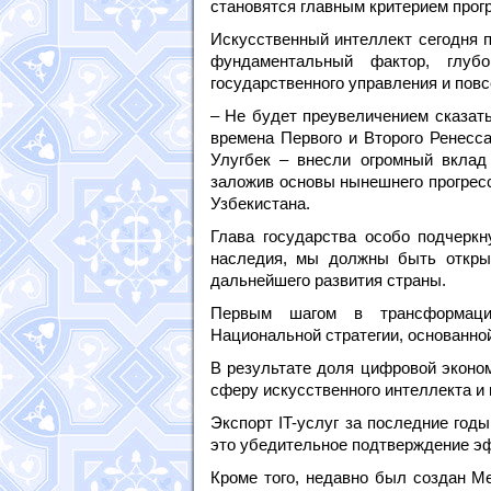
становятся главным критерием прог
Искусственный интеллект сегодня п
фундаментальный фактор, глуб
государственного управления и пов
– Не будет преувеличением сказат
времена Первого и Второго Ренесс
Улугбек – внесли огромный вклад 
заложив основы нынешнего прогресс
Узбекистана.
Глава государства особо подчеркн
наследия, мы должны быть откры
дальнейшего развития страны.
Первым шагом в трансформации
Национальной стратегии, основанно
В результате доля цифровой эконо
сферу искусственного интеллекта и
Экспорт IT-услуг за последние год
это убедительное подтверждение э
Кроме того, недавно был создан М