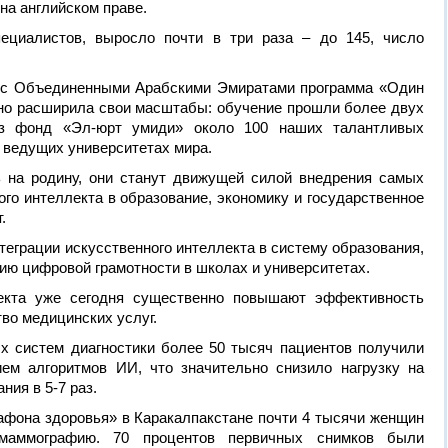
на английском праве.
пециалистов, выросло почти в три раза – до 145, число
о с Объединенными Арабскими Эмиратами программа «Один
но расширила свои масштабы: обучение прошли более двух
з фонд «Эл-юрт умиди» около 100 наших талантливых
 ведущих университетах мира.
 на родину, они станут движущей силой внедрения самых
го интеллекта в образование, экономику и государственное
.
теграции искусственного интеллекта в систему образования,
ию цифровой грамотности в школах и университетах.
лекта уже сегодня существенно повышают эффективность
тво медицинских услуг.
х систем диагностики более 50 тысяч пациентов получили
ем алгоритмов ИИ, что значительно снизило нагрузку на
ния в 5-7 раз.
фона здоровья» в Каракалпакстане почти 4 тысячи женщин
маммографию. 70 процентов первичных снимков были