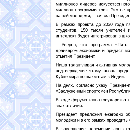
миллионов лидеров искусственного
миллион программистов». Это не п
нашей молодежи, – заявил Президен
В рамках проекта до 2030 года п
студентов, 150 тысяч учителей 
интеллект будет интегрирован в шк
– Уверен, что программа «Пять 
драйвером экономики и придаст м
отметил Президент.
Наша талантливая и активная молод
подтверждение этому вновь прод
Кубке мира по шахматам в Индии.
На днях, согласно указу Президен
«Заслуженный спортсмен Республик
В ходе форума глава государства 
знак отличия.
Президент предложил ежегодно об
молодёжи и в его рамках проводить
В завершение церемонии дан ста