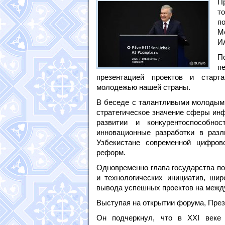
П
т
п
М
И
П
п
презентацией проектов и старта
молодежью нашей страны.
В беседе с талантливыми молодыми
стратегическое значение сферы ин
развитии и конкурентоспособно
инновационные разработки в раз
Узбекистане современной цифров
реформ.
Одновременно глава государства п
и технологических инициатив, шир
вывода успешных проектов на межд
Выступая на открытии форума, През
Он подчеркнул, что в XXI веке