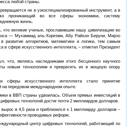
ресса любой страны.
ревращается не в узкоспециализированный инструмент, а в
око проникающий во все сферы экономики, систему
седневную жизнь.
ь, что великие ученые, прославившие нашу цивилизацию во
анса — Мухаммад аль-Хорезми, Абу Райхон Беруни, Мирзо
в развитие алгоритмов, математики и логики, тем самым
а в сфере искусственного интеллекта, – отметил Президент
ул, что, являясь наследниками этого бесценного научного
ты новым технологиям и превратить их в мощную опору
 сферы искусственного интеллекта стало принятие
й на передовом международном опыте.
мики в ВВП страны удвоилась. Объем прямых инвестиций в
 цифровых технологий достиг почти 2 миллиардов долларов.
ы вырос в 4,5 раза и приблизился к 1 миллиарду долларов –
ффективности проводимых реформ.
еждународный центр цифровых технологий, работающий по