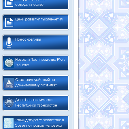
сотрудничество
Цели развития тысячелетия
Пресс-релизы
Новости Пост.предства РУз в
Женеве
Стратегия действий по
дальнейшему развитию
День Независимости
Республики Узбекистан
Кандидатура Узбекистана в
Совет по правам человека