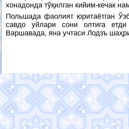
хонадонда тўқилган кийим-кечак на
Польшада фаолият юритаётган Ўзб
савдо уйлари сони олтига етди
Варшавада, яна учтаси Лодзъ шаҳр