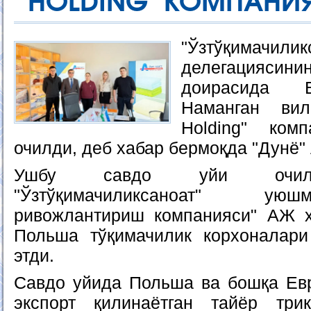
HOLDING" КОМПАНИ
"Ўзтўқимачил
делегациясини
доирасида 
Наманган вил
Holding" ком
очилди, деб хабар бермоқда "Дунё"
Ушбу савдо уйи очили
"Ўзтўқимачиликсаноат" ую
ривожлантириш компанияси" АЖ ҳ
Польша тўқимачилик корхоналари
этди.
Савдо уйида Польша ва бошқа Ев
экспорт қилинаётган тайёр трик