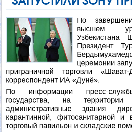
ЗАПУСТИЛИ ЗОНУ ПР
По завершен
высшем ур
Узбекистана 
Президент Ту
Бердымухамедо
церемонии запу
приграничной торговли «Шават-
корреспондент ИА «Дунё».
По информации пресс-служ
государства, на территори
административные здания дире
карантинной, фитосанитарной и 
торговый павильон и складские по