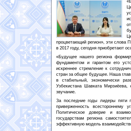
«
Ц
у
и
о
б
Ц
процветающий регион», эти слова 
в 2017 году, сегодня приобретают ос
«Будущее нашего региона формир
фундаментом и гарантом его усто
искреннее стремление к сотруднич
стран за общее будущее. Наша гла
в стабильный, экономически раз
Узбекистана Шавката Мирзиёева, 
звучание.
За последние годы лидеры пяти 
приверженность всестороннему у
Политическое доверие и взаимо
государствам региона самостоят
эффективную модель взаимодейств