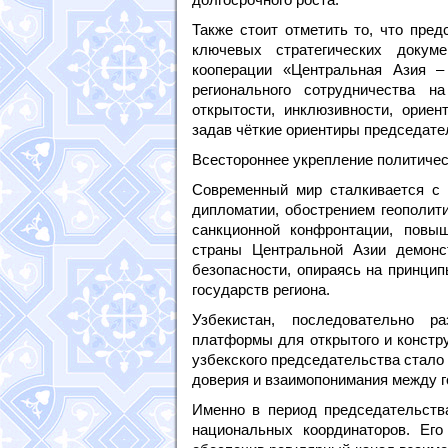
Также стоит отметить то, что пред
ключевых стратегических докуме
кооперации «Центральная Азия –
регионального сотрудничества н
открытости, инклюзивности, ориен
задав чёткие ориентиры председате
Всестороннее укрепление политичес
Современный мир сталкивается с
дипломатии, обострением геополити
санкционной конфронтации, повы
страны Центральной Азии демонс
безопасности, опираясь на принцип
государств региона.
Узбекистан, последовательно р
платформы для открытого и констр
узбекского председательства стало
доверия и взаимопонимания между г
Именно в период председательств
национальных координаторов. Его 