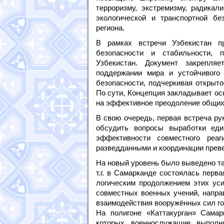
терроризму, экстремизму, радикал
экологической и транспортной без
региона.
В рамках встречи Узбекистан пр
безопасности и стабильности, 
Узбекистан. Документ закрепля
поддержании мира и устойчивого
безопасности, подчеркивая открыто
По сути, Концепция закладывает ос
на эффективное преодоление общих 
В свою очередь, первая встреча р
обсудить вопросы выработки еди
эффективности совместного реаг
разведданными и координации прев
На новый уровень было выведено та
т.г. в Самарканде состоялась перв
логическим продолжением этих уси
совместных военных учений, напра
взаимодействия вооружённых сил го
На полигоне «Каттакурган» Самар
которых военнослужащие выполн