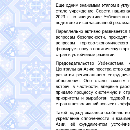
Еще одним значимым этапом в углу
стало учреждение Совета национа
2023 г. по инициативе Узбекистан
подготовки и согласованной реализ
Параллельно активно развивается 
вопросам безопасности, проходят
вопросам торгово-экономическог
формирует новую политическую архи
стран в устойчивом развитии.
Председательство Узбекистана,
Центральная Азия: пространство ед
развитии регионального сотрудни
обновления. Оно стало важным в
встреч, в частности, впервые раб
придало процессу системную и стр
приоритеты и выработан годовой п
стран и позволивший повысить эффе
Такой подход оказался особенно во
укрепление сплоченности и взаим
Азии, её фундаментом устойчи
долгосрочного роста.