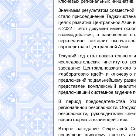
ключевых региональных инициатив.
Значимым результатом совместной р
стало присоединение Таджикистана
целях развития Центральной Азии в
в 2022 г. Этот документ имеет осо
взаимодействия, а завершение ег
перспективе позволит окончател
партнёрства в Центральной Азии.
Текущий год стал показательным и
исследовательских институтов ре
заседание Центральноазиатского 
«лабораторию идей» и ключевую 
предложений по дальнейшему разви
представлен комплексный аналит
предложивший системное видение пе
В период председательства Узб
региональной безопасности. Обсужд
безопасности, руководителей сп
нового формата взаимодействия.
Второе заседание Секретарей Со
посвящено широкому спектру акт