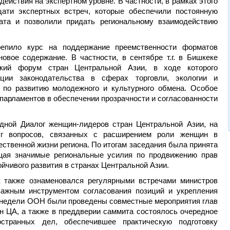
ействия на экспертном уровне. В частности, в рамках этого
ати экспертных встреч, которые обеспечили постоянную
ата и позволили придать региональному взаимодействию
репило курс на поддержание преемственности форматов
овое содержание. В частности, в сентябре т.г. в Бишкеке
ский форум стран Центральной Азии, в ходе которого
ции законодательства в сферах торговли, экологии и
 по развитию молодежного и культурного обмена. Особое
 парламентов в обеспечении прозрачности и согласованности
дной Диалог женщин-лидеров стран Центральной Азии, на
уг вопросов, связанных с расширением роли женщин в
ественной жизни региона. По итогам заседания была принята
щая значимые региональные усилия по продвижению прав
ойчивого развития в странах Центральной Азии.
а также ознаменовался регулярными встречами министров
важным инструментом согласования позиций и укрепления
х недели ООН были проведены совместные мероприятия глав
н ЦА, а также в преддверии саммита состоялось очередное
странных дел, обеспечившее практическую подготовку