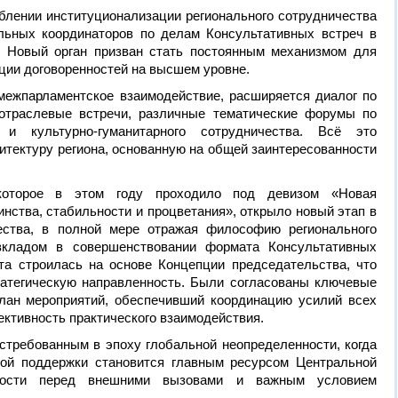
блении институционализации регионального сотрудничества
льных координаторов по делам Консультативных встреч в
а. Новый орган призван стать постоянным механизмом для
ации договоренностей на высшем уровне.
межпарламентское взаимодействие, расширяется диалог по
 отраслевые встречи, различные тематические форумы по
о и культурно-гуманитарного сотрудничества. Всё это
тектуру региона, основанную на общей заинтересованности
 которое в этом году проходило под девизом «Новая
инства, стабильности и процветания», открыло новый этап в
чества, в полной мере отражая философию регионального
кладом в совершенствовании формата Консультативных
ота строилась на основе Концепции председательства, что
атегическую направленность. Были согласованы ключевые
лан мероприятий, обеспечивший координацию усилий всех
ктивность практического взаимодействия.
стребованным в эпоху глобальной неопределенности, когда
ной поддержки становится главным ресурсом Центральной
вости перед внешними вызовами и важным условием