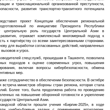
изации и транснациональной организованной преступности,
опасности, развития транспортно-транзитного потенциала
едставил проект Концепции обеспечения региональной
подготовленный по инициативе Президента Республики
ет центральную роль государств Центральной Азии в
 развития, отражает комплексный многомерный подход к
сть к партнёрству со всеми заинтересованными сторонами.
нову для выработки согласованных действий, направленных
вызовов и угроз.
уководителей спецслужб, прошедшая в Ташкенте, позволила
ных подходов к оценке современных угроз, повышения
ирования, включая вопросы кибербезопасности, обмена
ентивных мер.
кже сотрудничество в обеспечении безопасности. В октябре
ая встреча министров обороны стран региона, которая стала
лий. Более того, была продолжена работа по проведению
вленных на повышение оборонной готовности и укрепление
сударств Центральной Азии.
кандской области прошли учения «Бирлик-2025», в ходе
яли учебно-боевые задачи с применением артиллерии,