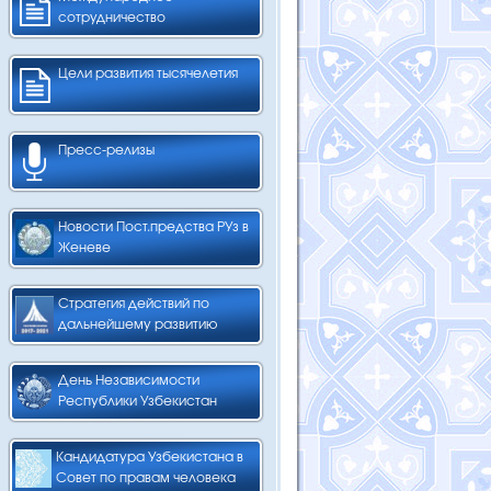
сотрудничество
Цели развития тысячелетия
Пресс-релизы
Новости Пост.предства РУз в
Женеве
Стратегия действий по
дальнейшему развитию
День Независимости
Республики Узбекистан
Кандидатура Узбекистана в
Совет по правам человека