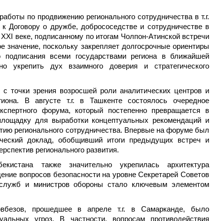
аботы по продвижению регионального сотрудничества в т.г.
 к Договору о дружбе, добрососедстве и сотрудничестве в
 XXI веке, подписанному по итогам Чолпон-Атинской встречи
бое значение, поскольку закрепляет долгосрочные ориентиры
о подписания всеми государствами региона в ближайшей
ьно укрепить дух взаимного доверия и стратегического
 с точки зрения возросшей роли аналитических центров и
гиона. В августе т.г. в Ташкенте состоялось очередное
экспертного форума, который постепенно превращается в
площадку для выработки концептуальных рекомендаций и
тию регионального сотрудничества. Впервые на форуме был
ический доклад, обобщивший итоги предыдущих встреч и
рспектив регионального развития.
екистана также значительно укрепилась архитектура
ение вопросов безопасности на уровне Секретарей Советов
ецслужб и министров обороны стало ключевым элементом
вбезов, прошедшее в апреле т.г. в Самарканде, было
уальных угроз. В частности, вопросам противодействия