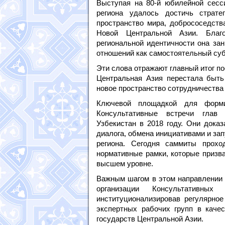
Выступая на 80-й юбилейной сесс
региона удалось достичь страт
пространство мира, добрососедств
Новой Центральной Азии. Благ
региональной идентичности она за
отношений как самостоятельный суб
Эти слова отражают главный итог п
Центральная Азия перестала быть
новое пространство сотрудничества 
Ключевой площадкой для форми
Консультативные встречи глав 
Узбекистан в 2018 году. Они дока
диалога, обмена инициативами и за
региона. Сегодня саммиты прохо
нормативные рамки, которые призва
высшем уровне.
Важным шагом в этом направлении с
организации Консультативных
институционализировав регулярное
экспертных рабочих групп в качес
государств Центральной Азии.