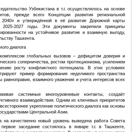
седательство Узбекистана в т.г. осуществлялось на основе
нтов, прежде всего Концепции развития региональной
 2040» и утверждённой в её развитие Дорожной карты
а 2025-2027 годы. Эти документы закрепили принципы
тированности на устойчивое развитие и взаимную выгоду,
льству Ташкента.
кого диалога
 комплексом глобальных вызовов – дефицитом доверия и
ческого соперничества, ростом протекционизма, усилением
шению росту конфликтного потенциала. В этих условиях
трируют пример формирования неделимого пространства
ы равноправия, взаимного уважения и учета интересов всех
азвивая системные многоуровневые контакты, создаёт
уктивного взаимодействия. Одним из ключевых приоритетов
 всестороннее укрепление политического диалога как основы
осударствами Центральной Азии.
а на качественно новый уровень выведена работа Совета
первое заседание состоялось в январе т.г. в Ташкенте,