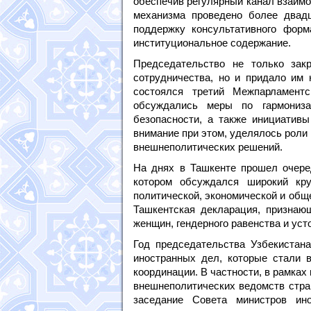
обеспечив регулярный канал взаимод
механизма проведено более двадц
поддержку консультативного форм
институциональное содержание.
Председательство не только зак
сотрудничества, но и придало им н
состоялся третий Межпарламент
обсуждались меры по гармониза
безопасности, а также инициативы
внимание при этом, уделялось роли
внешнеполитических решений.
На днях в Ташкенте прошел очере
котором обсуждался широкий кр
политической, экономической и общ
Ташкентская декларация, признаю
женщин, гендерного равенства и уст
Год председательства Узбекистан
иностранных дел, которые стали 
координации. В частности, в рамка
внешнеполитических ведомств стра
заседание Совета министров ино