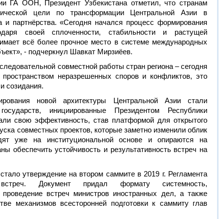
ии ГА ООН, Президент Узбекистана отметил, что странам
егической цели по трансформации Центральной Азии в
а и партнёрства. «Сегодня начался процесс формирования
одаря своей сплоченности, стабильности и растущей
нимает всё более прочное место в системе международных
ъект», - подчеркнул Шавкат Мирзиёев.
оследовательной совместной работы стран региона – сегодня
 пространством неразрешенных споров и конфликтов, это
и созидания.
рования новой архитектуры Центральной Азии стали
государств, инициированные Президентом Республики
зали свою эффективность, став платформой для открытого
пуска совместных проектов, которые заметно изменили облик
дят уже на институциональной основе и опираются на
ны обеспечить устойчивость и результативность встреч на
тало утверждение на втором саммите в 2019 г. Регламента
 встреч. Документ придал формату системность,
 проведение встреч министров иностранных дел, а также
тве механизмов всесторонней подготовки к саммиту глав