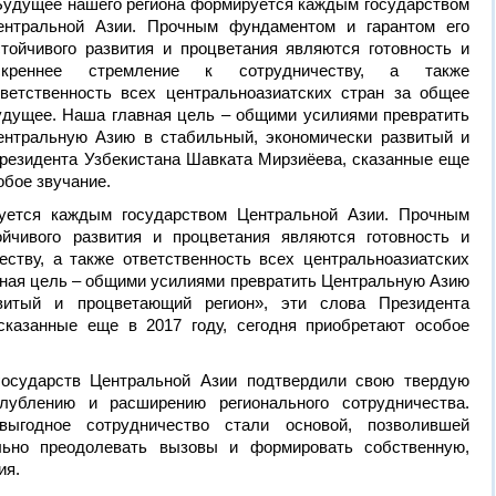
Будущее нашего региона формируется каждым государством
ентральной Азии. Прочным фундаментом и гарантом его
стойчивого развития и процветания являются готовность и
скреннее стремление к сотрудничеству, а также
тветственность всех центральноазиатских стран за общее
удущее. Наша главная цель – общими усилиями превратить
ентральную Азию в стабильный, экономически развитый и
Президента Узбекистана Шавката Мирзиёева, сказанные еще
обое звучание.
уется каждым государством Центральной Азии. Прочным
йчивого развития и процветания являются готовность и
еству, а также ответственность всех центральноазиатских
вная цель – общими усилиями превратить Центральную Азию
витый и процветающий регион», эти слова Президента
сказанные еще в 2017 году, сегодня приобретают особое
государств Центральной Азии подтвердили свою твердую
глублению и расширению регионального сотрудничества.
выгодное сотрудничество стали основой, позволившей
ельно преодолевать вызовы и формировать собственную,
ия.