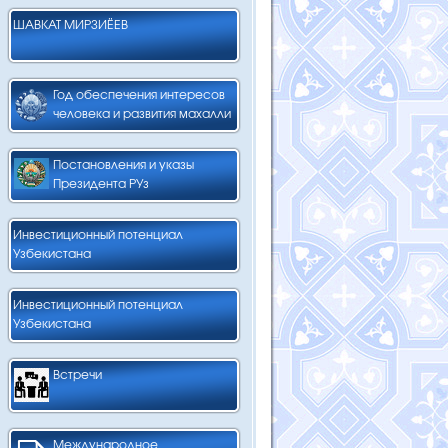
ШАВКАТ МИРЗИЁЕВ
Год обеспечения интересов
человека и развития махалли
Постановления и указы
Президента РУз
Инвестиционный потенциал
Узбекистана
Инвестиционный потенциал
Узбекистана
Встречи
Международное