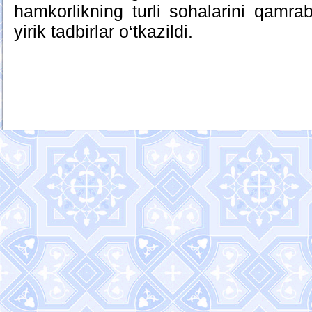
hamkorlikning turli sohalarini qamra
yirik tadbirlar o‘tkazildi.