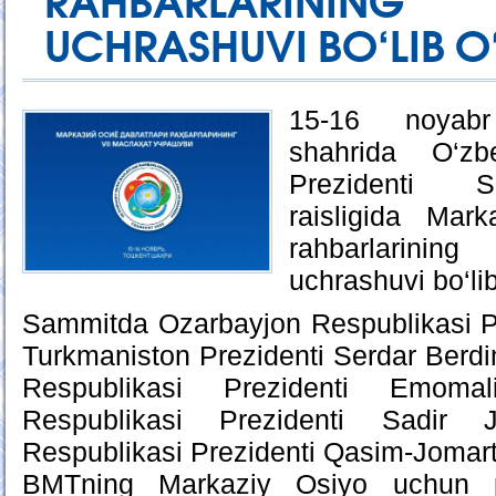
RAHBARLARINING
UCHRASHUVI BO‘LIB O
15-16 noyabr
shahrida O‘zbe
Prezidenti S
raisligida Mark
rahbarlarining
uchrashuvi bo‘lib
Sammitda Ozarbayjon Respublikasi Pr
Turkmaniston Prezidenti Serdar Berd
Respublikasi Prezidenti Emoma
Respublikasi Prezidenti Sadir J
Respublikasi Prezidenti Qasim-Jomar
BMTning Markaziy Osiyo uchun pr