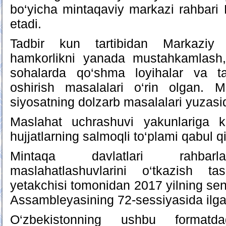
bo‘yicha mintaqaviy markazi rahbari
etadi.
Tadbir kun tartibidan Markaziy
hamkorlikni yanada mustahkamlash,
sohalarda qo‘shma loyihalar va t
oshirish masalalari o‘rin olgan. 
siyosatning dolzarb masalalari yuzasid
Maslahat uchrashuvi yakunlariga 
hujjatlarning salmoqli to‘plami qabul qi
Mintaqa davlatlari rahbarl
maslahatlashuvlarini o‘tkazish ta
yetakchisi tomonidan 2017 yilning s
Assambleyasining 72-sessiyasida ilgar
O‘zbekistonning ushbu formatda