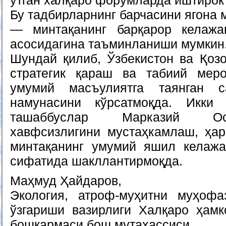
ўтган халқаро форумларда иштирок
Бу тадбирларнинг барчасини ягона
— минтақанинг барқарор келажа
асосидагина таъминланиши мумкин
Шундай қилиб, Ўзбекистон ва Қозо
стратегик қараш ва табиий мер
умумий масъулиятга таянган с
намунасини кўрсатмоқда. Икки
ташаббуслар Марказий Ос
хавфсизлигини мустаҳкамлаш, ҳа
минтақанинг умумий яшил келажа
сифатида шакллантирмоқда.
Маҳмуд Ҳайдаров,
Экология, атроф-муҳитни муҳоф
ўзгариши вазирлиги Халқаро ҳамк
бошқармаси бош мутахассиси