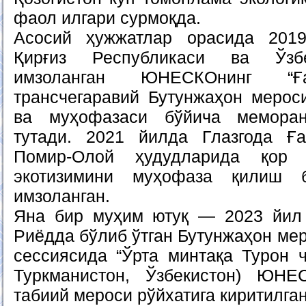
фаол илгари сурмоқда.
Асосий ҳужжатлар орасида 2019
Қирғиз Республикаси ва Ўзбе
имзоланган ЮНЕСКОнинг “Ға
трансчегаравий Бутунжаҳон мерос
ва муҳофазаси бўйича мемора
тутади. 2021 йилда Глазгода Ғ
Помир-Олой ҳудудларида қор 
экотизимини муҳофаза қилиш 
имзоланган.
Яна бир муҳим ютуқ — 2023 йил 
Риёдда бўлиб ўтган Бутунжаҳон мер
сессиясида “Ўрта минтақа Турон ч
Туркманистон, Ўзбекистон) ЮНЕ
табиий мероси рўйхатига киритилга