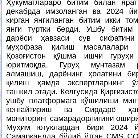
Ҳукуматлараро битим билан ярат
декабрда имзоланган ва 2024 йи
кирган янгиланган битим икки то
янги туртки берди. Ушбу битим
дарёси ҳавзаси сув сифатини
муҳофаза қилиш масалалари б
Қозоғистон қўшма ишчи гуруҳи
юритмоқда. Гуруҳ мунтазам 
алмашиш, дарёнинг ҳолатини бир
қилиш ҳамда экспертларнинг ў
ташкил этади. Келгусида Қирғизист
ушбу платформага қўшилиши минт
кенгайтириш ва Сирдарё ҳавз
мониторинг самарадорлигини ошири
Муҳим ютуқлардан бири 2024 
Самарқандда бўлиб ўтган CMS CO