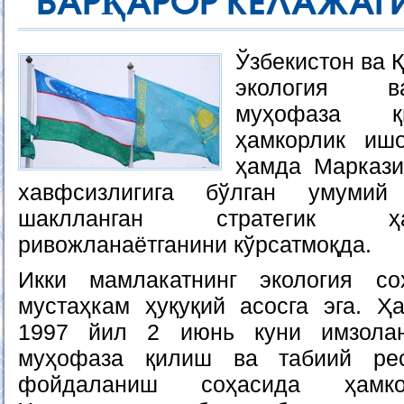
БАРҚАРОР КЕЛАЖАГ
Ўзбекистон ва 
экология в
муҳофаза қ
ҳамкорлик иш
ҳамда Маркази
хавфсизлигига бўлган умумий
шаклланган стратегик ҳ
ривожланаётганини кўрсатмоқда.
Икки мамлакатнинг экология со
мустаҳкам ҳуқуқий асосга эга. Ҳ
1997 йил 2 июнь куни имзолан
муҳофаза қилиш ва табиий рес
фойдаланиш соҳасида ҳамкор