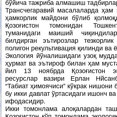
бўйича тажриба алмашиш тадбирлар
Трансчегаравий масалаларда ҳам э
ҳамкорлик майдони бўлиб қолмоқ
Қозоғистон томонидан Тошке
туманидаги маиший чиқиндила
билдирган эътирозлар тезкорлик
полигон рекультивация қилинди ва 
Экология йўналишидаги узоқ мудда
ҳурмат ва эътироф билан ҳам муст
йил 13 ноябрда Қозоғистон э
ресурслар вазири Ерлан Нйсанб
“Табиат ҳимоячиси” кўкрак нишони
бу икки давлат ўртасидаги ишонч в
ифодасидир.
Икки томонлама алоқалардан таш
Қозоғистон кўп томонлама экологи