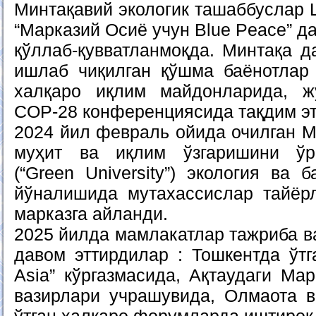
Минтақавий экологик ташаббуслар 
“Марказий Осиё учун Blue Peace” д
қўллаб-қувватланмоқда. Минтақа д
ишлаб чиқилган қўшма баёнотлар
халқаро иқлим майдонларида, ж
COP-28 конференциясида тақдим эт
2024 йил февраль ойида очилган М
муҳит ва иқлим ўзгаришини ўр
(“Green University”) экология ва
йўналишида мутахассислар тайёр
марказга айланди.
2025 йилда мамлакатлар тажриба в
давом эттирдилар : Тошкентда ўтг
Asia” кўргазмасида, Ақтаудаги Ма
вазирлари учрашувида, Олмаота 