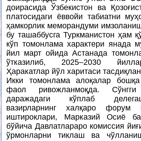
доирасида Ўзбекистон ва Қозоғис
платосидаги ёввойи табиатни му
ҳамкорлик меморандуми имзоланиш
бу ташаббусга Туркманистон ҳам қ
кўп томонлама характери янада м
йил март ойида Астанада томонл
ўтказилиб, 2025–2030 йилла
Ҳаракатлар йўл харитаси тасдиқлан
Икки томонлама алоқалар бошқ
фаол ривожланмоқда. Сўнгг
даражадаги кўплаб делега
вазирларнинг халқаро форум в
иштироклари, Марказий Осиё б
бўйича Давлатлараро комиссия йиғ
ўрмонларни тиклаш ва чўллани