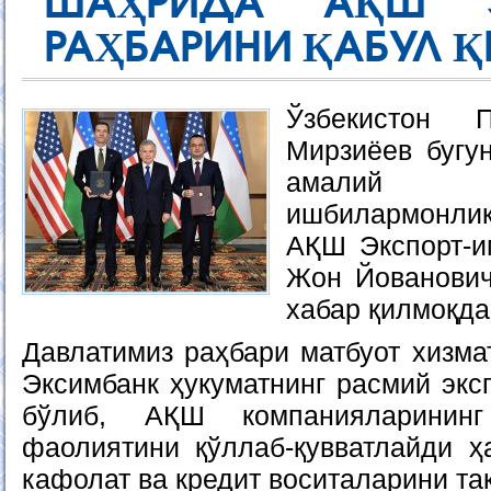
ШАҲРИДА АҚШ Э
РАҲБАРИНИ ҚАБУЛ 
Ўзбекистон 
Мирзиёев бугу
амалий 
ишбилармонлик
АҚШ Экспорт-и
Жон Йованович
хабар қилмоқда
Давлатимиз раҳбари матбуот хизма
Эксимбанк ҳукуматнинг расмий эксп
бўлиб, АҚШ компанияларининг
фаолиятини қўллаб-қувватлайди ҳа
кафолат ва кредит воситаларини та