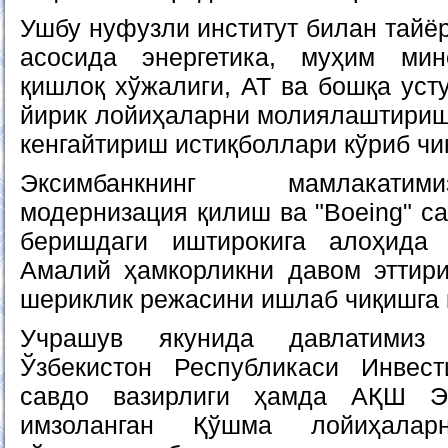
Ушбу нуфузли институт билан тайё
асосида энергетика, муҳим мине
қишлоқ хўжалиги, АТ ва бошқа уст
йирик лойиҳаларни молиялаштириш
кенгайтириш истиқболлари кўриб чи
Эксимбанкнинг мамлакати
модернизация қилиш ва "Boeing" с
беришдаги иштирокига алоҳида 
Амалий ҳамкорликни давом эттир
шериклик режасини ишлаб чиқишга 
Учрашув якунида давлатимиз 
Ўзбекистон Республикаси Инвест
савдо вазирлиги ҳамда АҚШ Эк
имзоланган Қўшма лойиҳалар