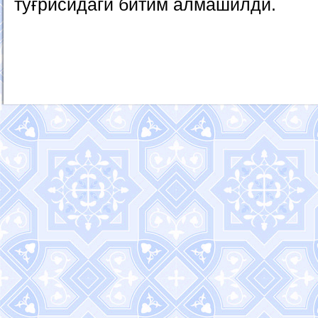
тўғрисидаги битим алмашилди.