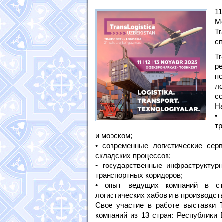
1
М
T
сп
T
р
п
л
со
Н
•
т
и морском;
• современные логистические се
складских процессов;
• государственные инфраструкту
транспортных коридоров;
• опыт ведущих компаний в стр
логистических хабов и в производст
Свое участие в работе выставки T
компаний из 13 стран: Республики 