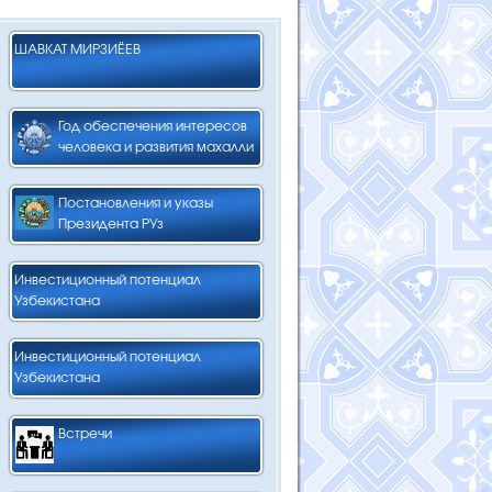
ШАВКАТ МИРЗИЁЕВ
Год обеспечения интересов
человека и развития махалли
Постановления и указы
Президента РУз
Инвестиционный потенциал
Узбекистана
Инвестиционный потенциал
Узбекистана
Встречи