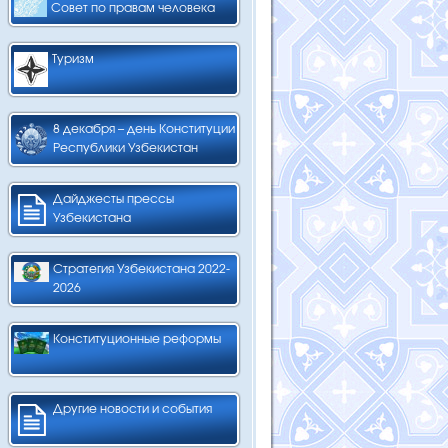
Совет по правам человека
Туризм
8 декабря – день Конституции
Республики Узбекистан
Дайджесты прессы
Узбекистана
Стратегия Узбекистана 2022-
2026
Конституционные реформы
Другие новости и события