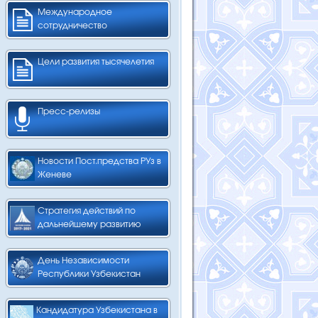
Международное
сотрудничество
Цели развития тысячелетия
Пресс-релизы
Новости Пост.предства РУз в
Женеве
Стратегия действий по
дальнейшему развитию
День Независимости
Республики Узбекистан
Кандидатура Узбекистана в