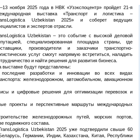
1–13 ноября 2025 года в НВК «Узэкспоцентр» пройдет 21-я
еждународная выставка «Транспорт и логистика –
ransLogistica Uzbekistan 2025» и соберет ведущих
ециалистов и экспертов отрасли.
ransLogistica Uzbekistan – это событие с высокой деловой
епутацией, специализированная площадка страны, где
оставщики, производители и заказчики транспортно-
огистических услуг смогут напрямую встретиться, наладить
трудничество и найти решения для развития бизнеса.
а выставке будут представлены:
 последние разработки и инновации во всех видах
ранспорта: железнодорожном, автомобильном, авиационном
рвисы и цифровые решения для оптимизации перевозок и
рные проекты и перспективные маршруты международных
оительстве железнодорожных путей, морских портов,
ве подвижного состава.
ransLogistica Uzbekistan 2025 уже подтвердили свыше 60
Беларусь, Германии, Индии, Казахстана, Китая, Республики